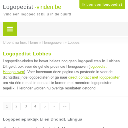
Ik ben een
logopedist
Logopedist
-vinden.be
Vind een logopedist bij u in de buurt!
U bent nu hier:
Home
»
Henegouwen
»
Lobbes
Logopedist Lobbes
Logopedist-vinden.be bevat helaas nog geen
logopedisten in Lobbes
.
Dit geldt ook voor de gehele provincie Henegouwen (
logopedist
Henegouwen
). Voer bovenaan deze pagina uw postcode in voor de
dichtstbijzijnde logopedisten of ga naar
direct contact met logopedisten
om via één e-mail in contact te komen met meerdere logopedisten
tegelijk. Hieronder worden nu overige resultaten getoond.
1
2
3
4
5
»
»»
Logopediepraktijk Ellen Dhondt, Elingua