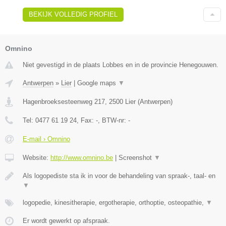
BEKIJK VOLLEDIG PROFIEL
Omnino
Niet gevestigd in de plaats Lobbes en in de provincie Henegouwen.
Antwerpen
»
Lier
|
Google maps
▼
Hagenbroeksesteenweg 217
,
2500
Lier
(
Antwerpen
)
Tel:
0477 61 19 24
, Fax:
-
, BTW-nr:
-
E-mail › Omnino
Website:
http://www.omnino.be
|
Screenshot
▼
Als logopediste sta ik in voor de behandeling van spraak-, taal- en
▼
logopedie, kinesitherapie, ergotherapie, orthoptie, osteopathie,
▼
Er wordt gewerkt op afspraak.