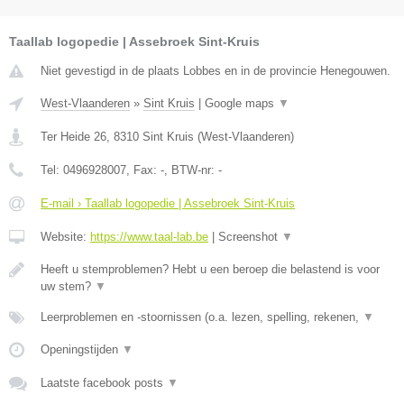
Taallab logopedie | Assebroek Sint-Kruis
Niet gevestigd in de plaats Lobbes en in de provincie Henegouwen.
West-Vlaanderen
»
Sint Kruis
|
Google maps
▼
Ter Heide 26
,
8310
Sint Kruis
(
West-Vlaanderen
)
Tel:
0496928007
, Fax:
-
, BTW-nr:
-
E-mail › Taallab logopedie | Assebroek Sint-Kruis
Website:
https://www.taal-lab.be
|
Screenshot
▼
Heeft u stemproblemen? Hebt u een beroep die belastend is voor
uw stem?
▼
Leerproblemen en -stoornissen (o.a. lezen, spelling, rekenen,
▼
Openingstijden
▼
Laatste facebook posts
▼