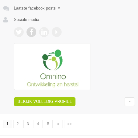
Laatste facebook posts
▼
Sociale media:
BEKIJK VOLLEDIG PROFIEL
1
2
3
4
5
»
»»