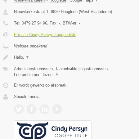
West-Vlaanderen
»
Hooglede
|
Google maps
▼
Nieuwkerkestraat 1
,
8830
Hooglede
(
West-Vlaanderen
)
Tel:
0479 27 94 96
, Fax:
-
, BTW-nr:
-
E-mail › Cindy Persyn Logopediste
Website onbekend
Hallo,
▼
Articulatiestoornissen, Taalontwikkelingsstoornissen,
Leerproblemen: lezen,
▼
Er wordt gewerkt op afspraak.
Sociale media: