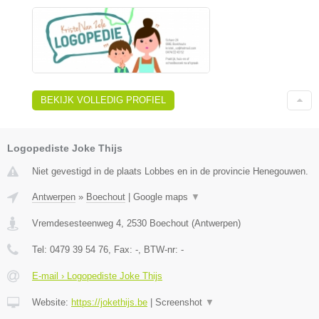
BEKIJK VOLLEDIG PROFIEL
Logopediste Joke Thijs
Niet gevestigd in de plaats Lobbes en in de provincie Henegouwen.
Antwerpen
»
Boechout
|
Google maps
▼
Vremdesesteenweg 4
,
2530
Boechout
(
Antwerpen
)
Tel:
0479 39 54 76
, Fax:
-
, BTW-nr:
-
E-mail › Logopediste Joke Thijs
Website:
https://jokethijs.be
|
Screenshot
▼