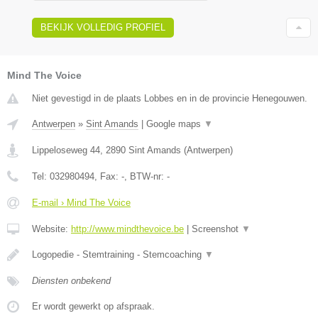
BEKIJK VOLLEDIG PROFIEL
Mind The Voice
Niet gevestigd in de plaats Lobbes en in de provincie Henegouwen.
Antwerpen
»
Sint Amands
|
Google maps
▼
Lippeloseweg 44
,
2890
Sint Amands
(
Antwerpen
)
Tel:
032980494
, Fax:
-
, BTW-nr:
-
E-mail › Mind The Voice
Website:
http://www.mindthevoice.be
|
Screenshot
▼
Logopedie - Stemtraining - Stemcoaching
▼
Diensten onbekend
Er wordt gewerkt op afspraak.