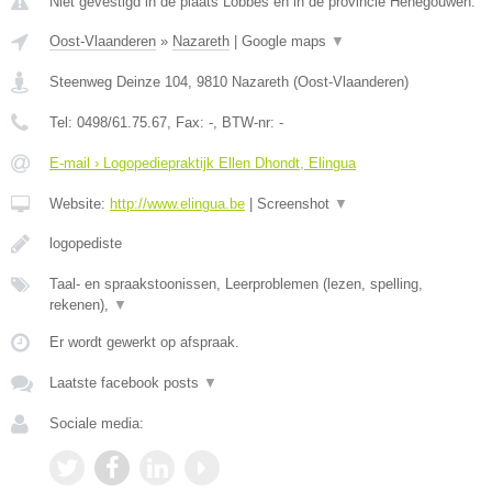
Niet gevestigd in de plaats Lobbes en in de provincie Henegouwen.
Oost-Vlaanderen
»
Nazareth
|
Google maps
▼
Steenweg Deinze 104
,
9810
Nazareth
(
Oost-Vlaanderen
)
Tel:
0498/61.75.67
, Fax:
-
, BTW-nr:
-
E-mail › Logopediepraktijk Ellen Dhondt, Elingua
Website:
http://www.elingua.be
|
Screenshot
▼
logopediste
Taal- en spraakstoonissen, Leerproblemen (lezen, spelling,
rekenen),
▼
Er wordt gewerkt op afspraak.
Laatste facebook posts
▼
Sociale media: