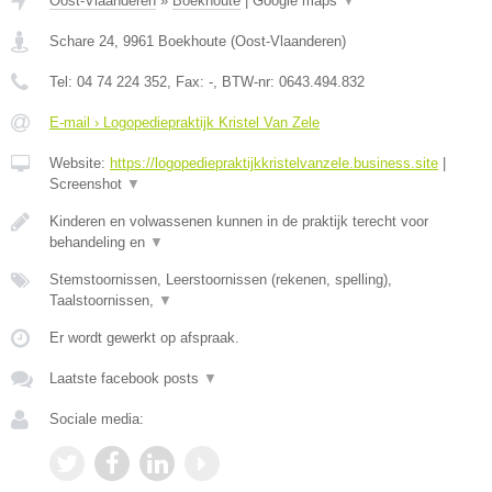
Oost-Vlaanderen
»
Boekhoute
|
Google maps
▼
Schare 24
,
9961
Boekhoute
(
Oost-Vlaanderen
)
Tel:
04 74 224 352
, Fax:
-
, BTW-nr:
0643.494.832
E-mail › Logopediepraktijk Kristel Van Zele
Website:
https://logopediepraktijkkristelvanzele.business.site
|
Screenshot
▼
Kinderen en volwassenen kunnen in de praktijk terecht voor
behandeling en
▼
Stemstoornissen, Leerstoornissen (rekenen, spelling),
Taalstoornissen,
▼
Er wordt gewerkt op afspraak.
Laatste facebook posts
▼
Sociale media: