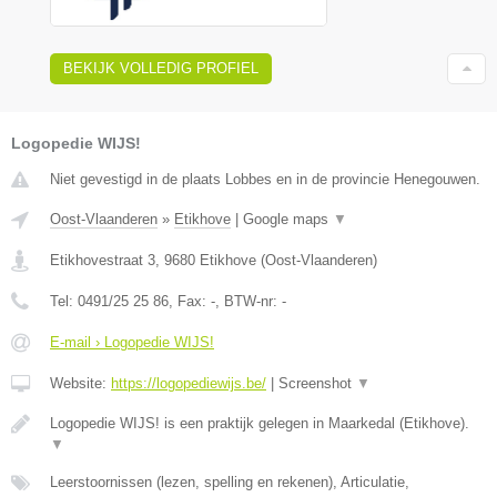
BEKIJK VOLLEDIG PROFIEL
Logopedie WIJS!
Niet gevestigd in de plaats Lobbes en in de provincie Henegouwen.
Oost-Vlaanderen
»
Etikhove
|
Google maps
▼
Etikhovestraat 3
,
9680
Etikhove
(
Oost-Vlaanderen
)
Tel:
0491/25 25 86
, Fax:
-
, BTW-nr:
-
E-mail › Logopedie WIJS!
Website:
https://logopediewijs.be/
|
Screenshot
▼
Logopedie WIJS! is een praktijk gelegen in Maarkedal (Etikhove).
▼
Leerstoornissen (lezen, spelling en rekenen), Articulatie,