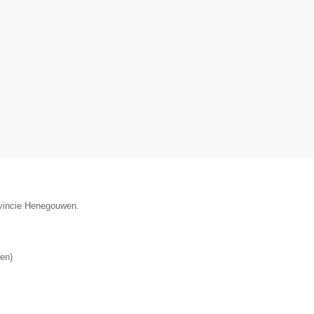
ovincie Henegouwen.
en
)