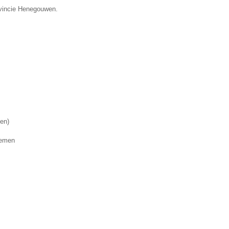
ovincie Henegouwen.
nen)
lemen