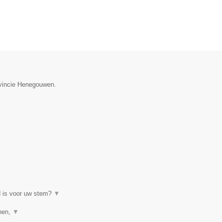
ovincie Henegouwen.
d is voor uw stem?
▼
enen,
▼