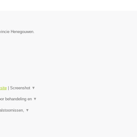
ovincie Henegouwen.
site
|
Screenshot
▼
oor behandeling en
▼
alstoornissen,
▼