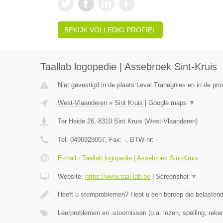
BEKIJK VOLLEDIG PROFIEL
Taallab logopedie | Assebroek Sint-Kruis
Niet gevestigd in de plaats Leval Trahegnies en in de pr
West-Vlaanderen
»
Sint Kruis
|
Google maps
▼
Ter Heide 26
,
8310
Sint Kruis
(
West-Vlaanderen
)
Tel:
0496928007
, Fax:
-
, BTW-nr:
-
E-mail › Taallab logopedie | Assebroek Sint-Kruis
Website:
https://www.taal-lab.be
|
Screenshot
▼
Heeft u stemproblemen? Hebt u een beroep die belasten
Leerproblemen en -stoornissen (o.a. lezen, spelling, rek