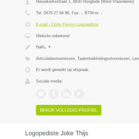
Nieuwkerkestraat 1
,
8830
Hooglede
(
West-Vlaanderen
)
Tel:
0479 27 94 96
, Fax:
-
, BTW-nr:
-
E-mail › Cindy Persyn Logopediste
Website onbekend
Hallo,
▼
Articulatiestoornissen, Taalontwikkelingsstoornissen, Le
Er wordt gewerkt op afspraak.
Sociale media:
BEKIJK VOLLEDIG PROFIEL
Logopediste Joke Thijs