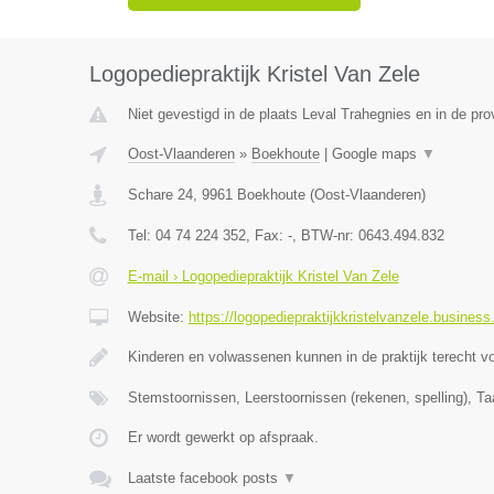
Logopediepraktijk Kristel Van Zele
Niet gevestigd in de plaats Leval Trahegnies en in de pr
Oost-Vlaanderen
»
Boekhoute
|
Google maps
▼
Schare 24
,
9961
Boekhoute
(
Oost-Vlaanderen
)
Tel:
04 74 224 352
, Fax:
-
, BTW-nr:
0643.494.832
E-mail › Logopediepraktijk Kristel Van Zele
Website:
https://logopediepraktijkkristelvanzele.business.
Kinderen en volwassenen kunnen in de praktijk terecht v
Stemstoornissen, Leerstoornissen (rekenen, spelling), Ta
Er wordt gewerkt op afspraak.
Laatste facebook posts
▼