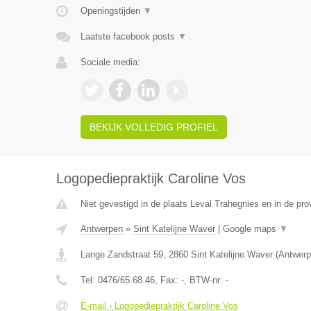
Openingstijden
▼
Laatste facebook posts
▼
Sociale media:
BEKIJK VOLLEDIG PROFIEL
Logopediepraktijk Caroline Vos
Niet gevestigd in de plaats Leval Trahegnies en in de pr
Antwerpen
»
Sint Katelijne Waver
|
Google maps
▼
Lange Zandstraat 59
,
2860
Sint Katelijne Waver
(
Antwerp
Tel:
0476/65.68.46
, Fax:
-
, BTW-nr:
-
E-mail › Logopediepraktijk Caroline Vos