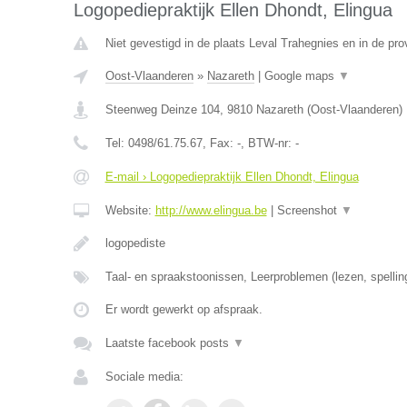
Logopediepraktijk Ellen Dhondt, Elingua
Niet gevestigd in de plaats Leval Trahegnies en in de pr
Oost-Vlaanderen
»
Nazareth
|
Google maps
▼
Steenweg Deinze 104
,
9810
Nazareth
(
Oost-Vlaanderen
)
Tel:
0498/61.75.67
, Fax:
-
, BTW-nr:
-
E-mail › Logopediepraktijk Ellen Dhondt, Elingua
Website:
http://www.elingua.be
|
Screenshot
▼
logopediste
Taal- en spraakstoonissen, Leerproblemen (lezen, spellin
Er wordt gewerkt op afspraak.
Laatste facebook posts
▼
Sociale media: