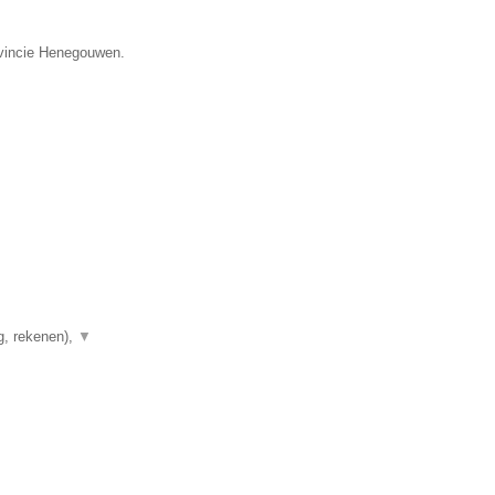
ovincie Henegouwen.
g, rekenen),
▼