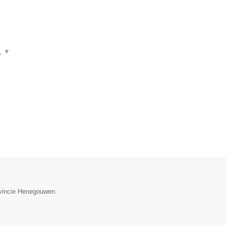
n,
▼
ovincie Henegouwen.