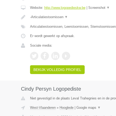
Website:
http://www.logopedieskw.be
|
Screenshot
▼
-Articulatiestoornissen
▼
Articulatiestoornissen, Leerstoornissen, Stemstoornisse
Er wordt gewerkt op afspraak.
Sociale media:
BEKIJK VOLLEDIG PROFIEL
Cindy Persyn Logopediste
Niet gevestigd in de plaats Leval Trahegnies en in de pr
West-Vlaanderen
»
Hooglede
|
Google maps
▼