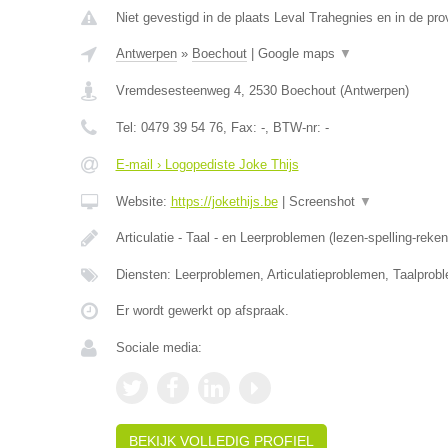
Niet gevestigd in de plaats Leval Trahegnies en in de pr
Antwerpen
»
Boechout
|
Google maps
▼
Vremdesesteenweg 4
,
2530
Boechout
(
Antwerpen
)
Tel:
0479 39 54 76
, Fax:
-
, BTW-nr:
-
E-mail › Logopediste Joke Thijs
Website:
https://jokethijs.be
|
Screenshot
▼
Articulatie - Taal - en Leerproblemen (lezen-spelling-reke
Diensten: Leerproblemen, Articulatieproblemen, Taalprob
Er wordt gewerkt op afspraak.
Sociale media:
BEKIJK VOLLEDIG PROFIEL