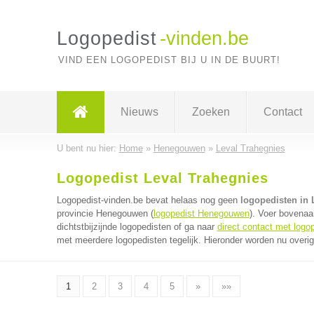
Logopedist
-vinden.be
VIND EEN LOGOPEDIST BIJ U IN DE BUURT!
Nieuws
Zoeken
Contact
U bent nu hier:
Home
»
Henegouwen
»
Leval Trahegnies
Logopedist Leval Trahegnies
Logopedist-vinden.be bevat helaas nog geen
logopedisten in 
provincie Henegouwen (
logopedist Henegouwen
). Voer bovenaa
dichtstbijzijnde logopedisten of ga naar
direct contact met logo
met meerdere logopedisten tegelijk. Hieronder worden nu overig
1
2
3
4
5
»
»»