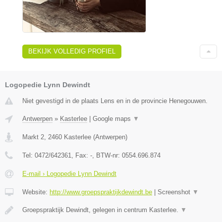
BEKIJK VOLLEDIG PROFIEL
Logopedie Lynn Dewindt
Niet gevestigd in de plaats Lens en in de provincie Henegouwen.
Antwerpen
»
Kasterlee
|
Google maps
▼
Markt 2
,
2460
Kasterlee
(
Antwerpen
)
Tel:
0472/642361
, Fax:
-
, BTW-nr:
0554.696.874
E-mail › Logopedie Lynn Dewindt
Website:
http://www.groepspraktijkdewindt.be
|
Screenshot
▼
Groepspraktijk Dewindt, gelegen in centrum Kasterlee.
▼