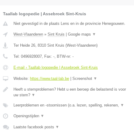
Taallab logopedie | Assebroek Sint-Kruis
Niet gevestigd in de plaats Lens en in de provincie Henegouwen.
West-Vlaanderen
»
Sint Kruis
|
Google maps
▼
Ter Heide 26
,
8310
Sint Kruis
(
West-Vlaanderen
)
Tel:
0496928007
, Fax:
-
, BTW-nr:
-
E-mail › Taallab logopedie | Assebroek Sint-Kruis
Website:
https://www.taal-lab.be
|
Screenshot
▼
Heeft u stemproblemen? Hebt u een beroep die belastend is voor
uw stem?
▼
Leerproblemen en -stoornissen (o.a. lezen, spelling, rekenen,
▼
Openingstijden
▼
Laatste facebook posts
▼