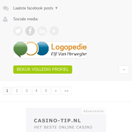
Laatste facebook posts
▼
Sociale media:
BEKIJK VOLLEDIG PROFIEL
1
2
3
4
5
»
»»