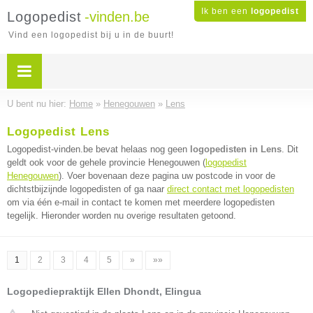
Ik ben een
logopedist
Logopedist
-vinden.be
Vind een logopedist bij u in de buurt!
U bent nu hier:
Home
»
Henegouwen
»
Lens
Logopedist Lens
Logopedist-vinden.be bevat helaas nog geen
logopedisten in Lens
. Dit
geldt ook voor de gehele provincie Henegouwen (
logopedist
Henegouwen
). Voer bovenaan deze pagina uw postcode in voor de
dichtstbijzijnde logopedisten of ga naar
direct contact met logopedisten
om via één e-mail in contact te komen met meerdere logopedisten
tegelijk. Hieronder worden nu overige resultaten getoond.
1
2
3
4
5
»
»»
Logopediepraktijk Ellen Dhondt, Elingua