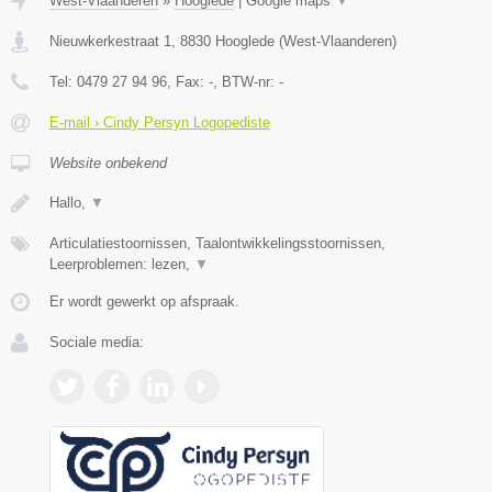
West-Vlaanderen
»
Hooglede
|
Google maps
▼
Nieuwkerkestraat 1
,
8830
Hooglede
(
West-Vlaanderen
)
Tel:
0479 27 94 96
, Fax:
-
, BTW-nr:
-
E-mail › Cindy Persyn Logopediste
Website onbekend
Hallo,
▼
Articulatiestoornissen, Taalontwikkelingsstoornissen,
Leerproblemen: lezen,
▼
Er wordt gewerkt op afspraak.
Sociale media: