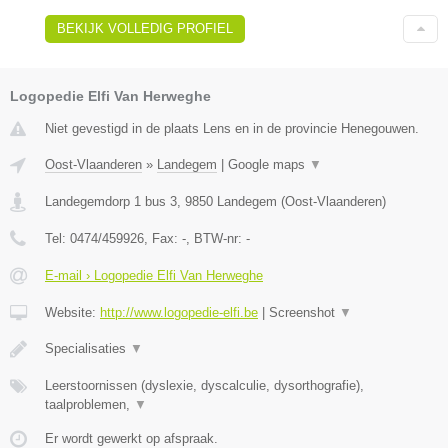
BEKIJK VOLLEDIG PROFIEL
Logopedie Elfi Van Herweghe
Niet gevestigd in de plaats Lens en in de provincie Henegouwen.
Oost-Vlaanderen
»
Landegem
|
Google maps
▼
Landegemdorp 1 bus 3
,
9850
Landegem
(
Oost-Vlaanderen
)
Tel:
0474/459926
, Fax:
-
, BTW-nr:
-
E-mail › Logopedie Elfi Van Herweghe
Website:
http://www.logopedie-elfi.be
|
Screenshot
▼
​Specialisaties
▼
Leerstoornissen (dyslexie, dyscalculie, dysorthografie),
taalproblemen,
▼
Er wordt gewerkt op afspraak.