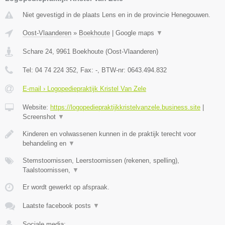
Niet gevestigd in de plaats Lens en in de provincie Henegouwen.
Oost-Vlaanderen
»
Boekhoute
|
Google maps
▼
Schare 24
,
9961
Boekhoute
(
Oost-Vlaanderen
)
Tel:
04 74 224 352
, Fax:
-
, BTW-nr:
0643.494.832
E-mail › Logopediepraktijk Kristel Van Zele
Website:
https://logopediepraktijkkristelvanzele.business.site
|
Screenshot
▼
Kinderen en volwassenen kunnen in de praktijk terecht voor
behandeling en
▼
Stemstoornissen, Leerstoornissen (rekenen, spelling),
Taalstoornissen,
▼
Er wordt gewerkt op afspraak.
Laatste facebook posts
▼
Sociale media: