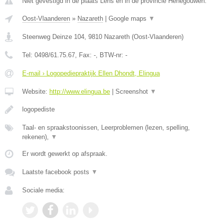
Niet gevestigd in de plaats Lens en in de provincie Henegouwen.
Oost-Vlaanderen
»
Nazareth
|
Google maps
▼
Steenweg Deinze 104
,
9810
Nazareth
(
Oost-Vlaanderen
)
Tel:
0498/61.75.67
, Fax:
-
, BTW-nr:
-
E-mail › Logopediepraktijk Ellen Dhondt, Elingua
Website:
http://www.elingua.be
|
Screenshot
▼
logopediste
Taal- en spraakstoonissen, Leerproblemen (lezen, spelling,
rekenen),
▼
Er wordt gewerkt op afspraak.
Laatste facebook posts
▼
Sociale media: