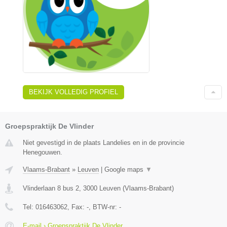
BEKIJK VOLLEDIG PROFIEL
Groepspraktijk De Vlinder
Niet gevestigd in de plaats Landelies en in de provincie
Henegouwen.
Vlaams-Brabant
»
Leuven
|
Google maps
▼
Vlinderlaan 8 bus 2
,
3000
Leuven
(
Vlaams-Brabant
)
Tel:
016463062
, Fax:
-
, BTW-nr:
-
E-mail › Groepspraktijk De Vlinder