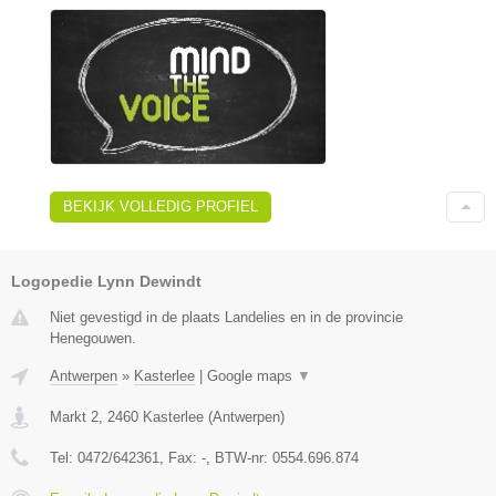
BEKIJK VOLLEDIG PROFIEL
Logopedie Lynn Dewindt
Niet gevestigd in de plaats Landelies en in de provincie
Henegouwen.
Antwerpen
»
Kasterlee
|
Google maps
▼
Markt 2
,
2460
Kasterlee
(
Antwerpen
)
Tel:
0472/642361
, Fax:
-
, BTW-nr:
0554.696.874