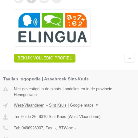
BEKIJK VOLLEDIG PROFIEL
Taallab logopedie | Assebroek Sint-Kruis
Niet gevestigd in de plaats Landelies en in de provincie
Henegouwen.
West-Vlaanderen
»
Sint Kruis
|
Google maps
▼
Ter Heide 26
,
8310
Sint Kruis
(
West-Vlaanderen
)
Tel:
0496928007
, Fax:
-
, BTW-nr:
-