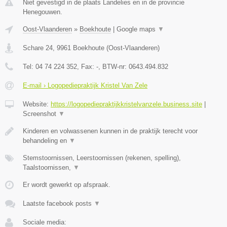
Niet gevestigd in de plaats Landelies en in de provincie
Henegouwen.
Oost-Vlaanderen
»
Boekhoute
|
Google maps
▼
Schare 24
,
9961
Boekhoute
(
Oost-Vlaanderen
)
Tel:
04 74 224 352
, Fax:
-
, BTW-nr:
0643.494.832
E-mail › Logopediepraktijk Kristel Van Zele
Website:
https://logopediepraktijkkristelvanzele.business.site
|
Screenshot
▼
Kinderen en volwassenen kunnen in de praktijk terecht voor
behandeling en
▼
Stemstoornissen, Leerstoornissen (rekenen, spelling),
Taalstoornissen,
▼
Er wordt gewerkt op afspraak.
Laatste facebook posts
▼
Sociale media: