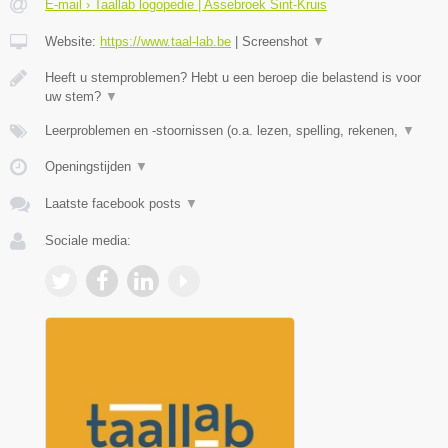
E-mail › Taallab logopedie | Assebroek Sint-Kruis
Website:
https://www.taal-lab.be
|
Screenshot
▼
Heeft u stemproblemen? Hebt u een beroep die belastend is voor
uw stem?
▼
Leerproblemen en -stoornissen (o.a. lezen, spelling, rekenen,
▼
Openingstijden
▼
Laatste facebook posts
▼
Sociale media: