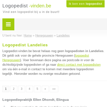
Ik ben een
logopedist
Logopedist
-vinden.be
Vind een logopedist bij u in de buurt!
U bent nu hier:
Home
»
Henegouwen
»
Landelies
Logopedist Landelies
Logopedist-vinden.be bevat helaas nog geen
logopedisten in Landelies
.
Dit geldt ook voor de gehele provincie Henegouwen (
logopedist
Henegouwen
). Voer bovenaan deze pagina uw postcode in voor de
dichtstbijzijnde logopedisten of ga naar
direct contact met logopedisten
om via één e-mail in contact te komen met meerdere logopedisten
tegelijk. Hieronder worden nu overige resultaten getoond.
1
2
3
4
5
»
»»
Logopediepraktijk Ellen Dhondt, Elingua