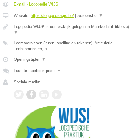
E-mail › Logopedie WIJS!
Website:
https://logopediewijs.be/
|
Screenshot
▼
Logopedie WIJS! is een praktijk gelegen in Maarkedal (Etikhove).
▼
Leerstoornissen (lezen, spelling en rekenen), Articulatie,
Taalstoornissen,
▼
Openingstijden
▼
Laatste facebook posts
▼
Sociale media: