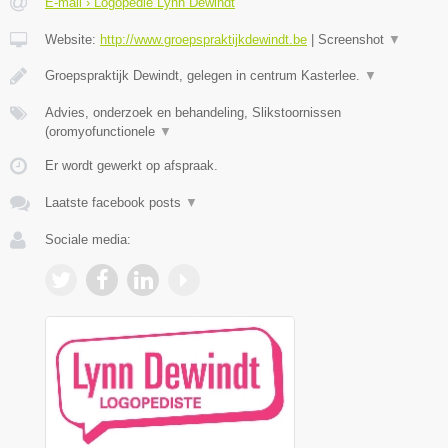
E-mail › Logopedie Lynn Dewindt
Website:
http://www.groepspraktijkdewindt.be
|
Screenshot
▼
Groepspraktijk Dewindt, gelegen in centrum Kasterlee.
▼
Advies, onderzoek en behandeling, Slikstoornissen
(oromyofunctionele
▼
Er wordt gewerkt op afspraak.
Laatste facebook posts
▼
Sociale media: