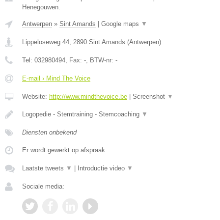
Henegouwen.
Antwerpen
»
Sint Amands
|
Google maps
▼
Lippeloseweg 44
,
2890
Sint Amands
(
Antwerpen
)
Tel:
032980494
, Fax:
-
, BTW-nr:
-
E-mail › Mind The Voice
Website:
http://www.mindthevoice.be
|
Screenshot
▼
Logopedie - Stemtraining - Stemcoaching
▼
Diensten onbekend
Er wordt gewerkt op afspraak.
Laatste tweets
▼
|
Introductie video
▼
Sociale media: