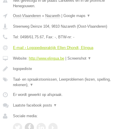
Niet gevestigd in de plaats Landelies en in de provincie
Henegouwen.
Oost-Vlaanderen
»
Nazareth
|
Google maps
▼
Steenweg Deinze 104
,
9810
Nazareth
(
Oost-Vlaanderen
)
Tel:
0498/61.75.67
, Fax:
-
, BTW-nr:
-
E-mail › Logopediepraktijk Ellen Dhondt, Elingua
Website:
http://www.elingua.be
|
Screenshot
▼
logopediste
Taal- en spraakstoonissen, Leerproblemen (lezen, spelling,
rekenen),
▼
Er wordt gewerkt op afspraak.
Laatste facebook posts
▼
Sociale media: