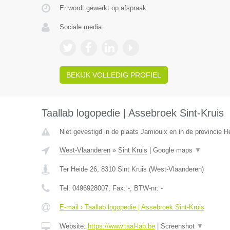
Er wordt gewerkt op afspraak.
Sociale media:
BEKIJK VOLLEDIG PROFIEL
Taallab logopedie | Assebroek Sint-Kruis
Niet gevestigd in de plaats Jamioulx en in de provincie
West-Vlaanderen
»
Sint Kruis
|
Google maps
▼
Ter Heide 26
,
8310
Sint Kruis
(
West-Vlaanderen
)
Tel:
0496928007
, Fax:
-
, BTW-nr:
-
E-mail › Taallab logopedie | Assebroek Sint-Kruis
Website:
https://www.taal-lab.be
|
Screenshot
▼