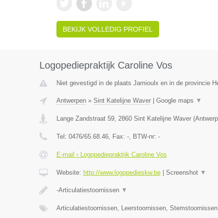
BEKIJK VOLLEDIG PROFIEL
Logopediepraktijk Caroline Vos
Niet gevestigd in de plaats Jamioulx en in de provincie
Antwerpen
»
Sint Katelijne Waver
|
Google maps
▼
Lange Zandstraat 59
,
2860
Sint Katelijne Waver
(
Antwerp
Tel:
0476/65.68.46
, Fax:
-
, BTW-nr:
-
E-mail › Logopediepraktijk Caroline Vos
Website:
http://www.logopedieskw.be
|
Screenshot
▼
-Articulatiestoornissen
▼
Articulatiestoornissen, Leerstoornissen, Stemstoornisse