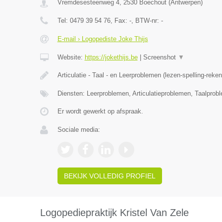
Vremdesesteenweg 4
,
2530
Boechout
(
Antwerpen
)
Tel:
0479 39 54 76
, Fax:
-
, BTW-nr:
-
E-mail › Logopediste Joke Thijs
Website:
https://jokethijs.be
|
Screenshot
▼
Articulatie - Taal - en Leerproblemen (lezen-spelling-reke
Diensten: Leerproblemen, Articulatieproblemen, Taalprob
Er wordt gewerkt op afspraak.
Sociale media:
BEKIJK VOLLEDIG PROFIEL
Logopediepraktijk Kristel Van Zele