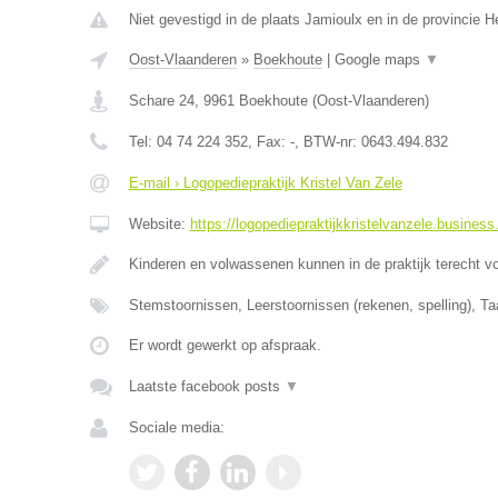
Niet gevestigd in de plaats Jamioulx en in de provincie
Oost-Vlaanderen
»
Boekhoute
|
Google maps
▼
Schare 24
,
9961
Boekhoute
(
Oost-Vlaanderen
)
Tel:
04 74 224 352
, Fax:
-
, BTW-nr:
0643.494.832
E-mail › Logopediepraktijk Kristel Van Zele
Website:
https://logopediepraktijkkristelvanzele.business.
Kinderen en volwassenen kunnen in de praktijk terecht v
Stemstoornissen, Leerstoornissen (rekenen, spelling), Ta
Er wordt gewerkt op afspraak.
Laatste facebook posts
▼
Sociale media: