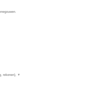
 Henegouwen.
g, rekenen),
▼