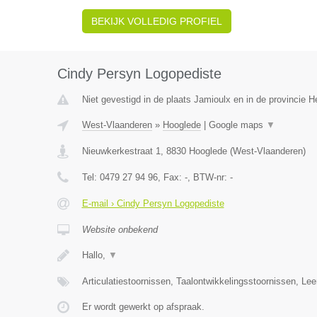
BEKIJK VOLLEDIG PROFIEL
Cindy Persyn Logopediste
Niet gevestigd in de plaats Jamioulx en in de provincie
West-Vlaanderen
»
Hooglede
|
Google maps
▼
Nieuwkerkestraat 1
,
8830
Hooglede
(
West-Vlaanderen
)
Tel:
0479 27 94 96
, Fax:
-
, BTW-nr:
-
E-mail › Cindy Persyn Logopediste
Website onbekend
Hallo,
▼
Articulatiestoornissen, Taalontwikkelingsstoornissen, Le
Er wordt gewerkt op afspraak.