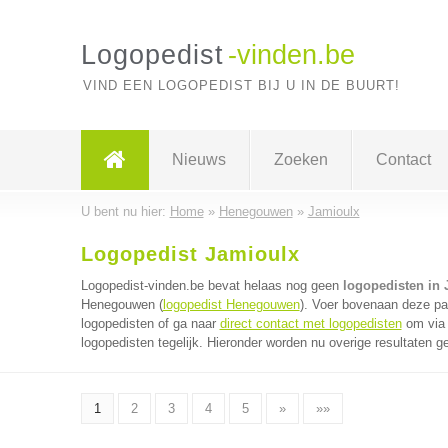
Logopedist
-vinden.be
VIND EEN LOGOPEDIST BIJ U IN DE BUURT!
Nieuws
Zoeken
Contact
U bent nu hier:
Home
»
Henegouwen
»
Jamioulx
Logopedist Jamioulx
Logopedist-vinden.be bevat helaas nog geen
logopedisten in 
Henegouwen (
logopedist Henegouwen
). Voer bovenaan deze pag
logopedisten of ga naar
direct contact met logopedisten
om via 
logopedisten tegelijk. Hieronder worden nu overige resultaten g
1
2
3
4
5
»
»»