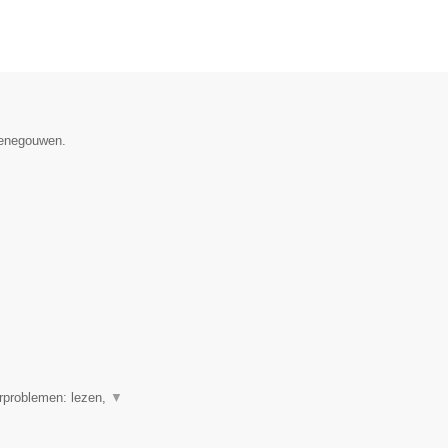
 Henegouwen.
erproblemen: lezen,
▼