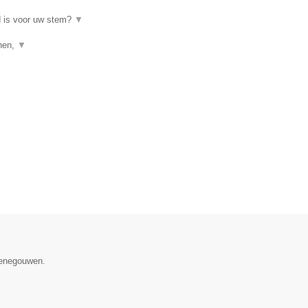
d is voor uw stem?
▼
enen,
▼
 Henegouwen.