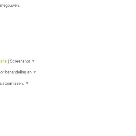
 Henegouwen.
site
|
Screenshot
▼
oor behandeling en
▼
alstoornissen,
▼