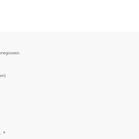
 Henegouwen.
en
)
n,
▼