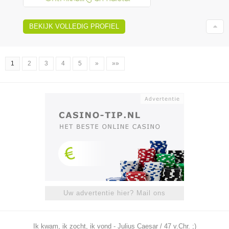
BEKIJK VOLLEDIG PROFIEL
1
2
3
4
5
»
»»
Uw advertentie hier? Mail ons
Ik kwam, ik zocht, ik vond - Julius Caesar / 47 v.Chr. ;)