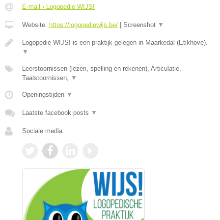
E-mail › Logopedie WIJS!
Website:
https://logopediewijs.be/
|
Screenshot
▼
Logopedie WIJS! is een praktijk gelegen in Maarkedal (Etikhove).
▼
Leerstoornissen (lezen, spelling en rekenen), Articulatie,
Taalstoornissen,
▼
Openingstijden
▼
Laatste facebook posts
▼
Sociale media: