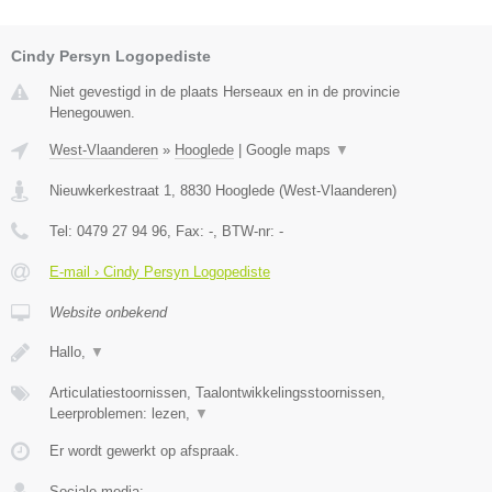
Cindy Persyn Logopediste
Niet gevestigd in de plaats Herseaux en in de provincie
Henegouwen.
West-Vlaanderen
»
Hooglede
|
Google maps
▼
Nieuwkerkestraat 1
,
8830
Hooglede
(
West-Vlaanderen
)
Tel:
0479 27 94 96
, Fax:
-
, BTW-nr:
-
E-mail › Cindy Persyn Logopediste
Website onbekend
Hallo,
▼
Articulatiestoornissen, Taalontwikkelingsstoornissen,
Leerproblemen: lezen,
▼
Er wordt gewerkt op afspraak.
Sociale media: