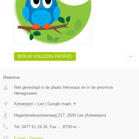
BEKIJK VOLLEDIG PROFIEL
Omnino
Niet gevestigd in de plaats Herseaux en in de provincie
Henegouwen.
Antwerpen
»
Lier
|
Google maps
▼
Hagenbroeksesteenweg 217
,
2500
Lier
(
Antwerpen
)
Tel:
0477 61 19 24
, Fax:
-
, BTW-nr:
-
E-mail › Omnino