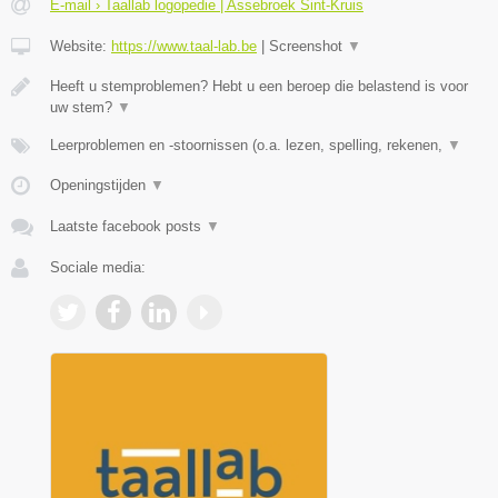
E-mail › Taallab logopedie | Assebroek Sint-Kruis
Website:
https://www.taal-lab.be
|
Screenshot
▼
Heeft u stemproblemen? Hebt u een beroep die belastend is voor
uw stem?
▼
Leerproblemen en -stoornissen (o.a. lezen, spelling, rekenen,
▼
Openingstijden
▼
Laatste facebook posts
▼
Sociale media: