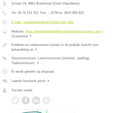
Schare 24
,
9961
Boekhoute
(
Oost-Vlaanderen
)
Tel:
04 74 224 352
, Fax:
-
, BTW-nr:
0643.494.832
E-mail › Logopediepraktijk Kristel Van Zele
Website:
https://logopediepraktijkkristelvanzele.business.site
|
Screenshot
▼
Kinderen en volwassenen kunnen in de praktijk terecht voor
behandeling en
▼
Stemstoornissen, Leerstoornissen (rekenen, spelling),
Taalstoornissen,
▼
Er wordt gewerkt op afspraak.
Laatste facebook posts
▼
Sociale media: