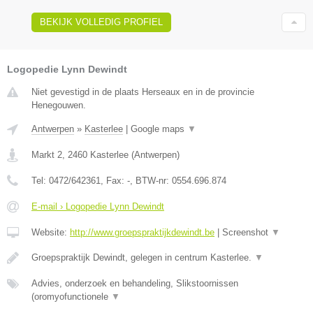
BEKIJK VOLLEDIG PROFIEL
Logopedie Lynn Dewindt
Niet gevestigd in de plaats Herseaux en in de provincie
Henegouwen.
Antwerpen
»
Kasterlee
|
Google maps
▼
Markt 2
,
2460
Kasterlee
(
Antwerpen
)
Tel:
0472/642361
, Fax:
-
, BTW-nr:
0554.696.874
E-mail › Logopedie Lynn Dewindt
Website:
http://www.groepspraktijkdewindt.be
|
Screenshot
▼
Groepspraktijk Dewindt, gelegen in centrum Kasterlee.
▼
Advies, onderzoek en behandeling, Slikstoornissen
(oromyofunctionele
▼