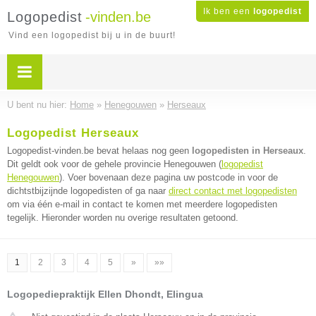
Ik ben een
logopedist
Logopedist
-vinden.be
Vind een logopedist bij u in de buurt!
U bent nu hier:
Home
»
Henegouwen
»
Herseaux
Logopedist Herseaux
Logopedist-vinden.be bevat helaas nog geen
logopedisten in Herseaux
.
Dit geldt ook voor de gehele provincie Henegouwen (
logopedist
Henegouwen
). Voer bovenaan deze pagina uw postcode in voor de
dichtstbijzijnde logopedisten of ga naar
direct contact met logopedisten
om via één e-mail in contact te komen met meerdere logopedisten
tegelijk. Hieronder worden nu overige resultaten getoond.
1
2
3
4
5
»
»»
Logopediepraktijk Ellen Dhondt, Elingua