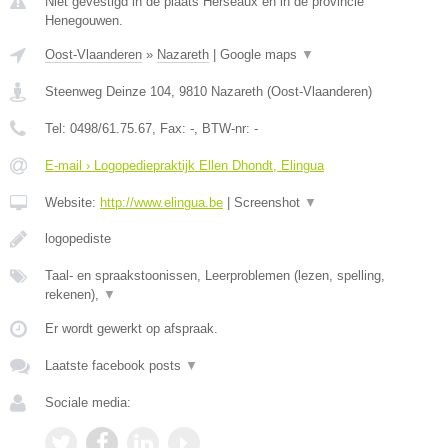
Niet gevestigd in de plaats Herseaux en in de provincie
Henegouwen.
Oost-Vlaanderen
»
Nazareth
|
Google maps
▼
Steenweg Deinze 104
,
9810
Nazareth
(
Oost-Vlaanderen
)
Tel:
0498/61.75.67
, Fax:
-
, BTW-nr:
-
E-mail › Logopediepraktijk Ellen Dhondt, Elingua
Website:
http://www.elingua.be
|
Screenshot
▼
logopediste
Taal- en spraakstoonissen, Leerproblemen (lezen, spelling,
rekenen),
▼
Er wordt gewerkt op afspraak.
Laatste facebook posts
▼
Sociale media: