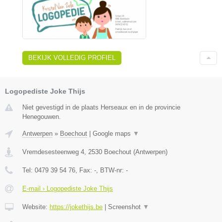
BEKIJK VOLLEDIG PROFIEL
Logopediste Joke Thijs
Niet gevestigd in de plaats Herseaux en in de provincie
Henegouwen.
Antwerpen
»
Boechout
|
Google maps
▼
Vremdesesteenweg 4
,
2530
Boechout
(
Antwerpen
)
Tel:
0479 39 54 76
, Fax:
-
, BTW-nr:
-
E-mail › Logopediste Joke Thijs
Website:
https://jokethijs.be
|
Screenshot
▼