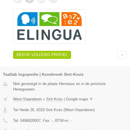
BEKIJK VOLLEDIG PROFIEL
Taallab logopedie | Assebroek Sint-Kruis
Niet gevestigd in de plaats Herseaux en in de provincie
Henegouwen.
West-Vlaanderen
»
Sint Kruis
|
Google maps
▼
Ter Heide 26
,
8310
Sint Kruis
(
West-Vlaanderen
)
Tel:
0496928007
, Fax:
-
, BTW-nr:
-