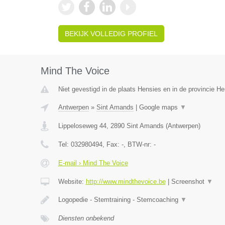
BEKIJK VOLLEDIG PROFIEL
Mind The Voice
Niet gevestigd in de plaats Hensies en in de provincie 
Antwerpen
»
Sint Amands
|
Google maps
▼
Lippeloseweg 44
,
2890
Sint Amands
(
Antwerpen
)
Tel:
032980494
, Fax:
-
, BTW-nr:
-
E-mail › Mind The Voice
Website:
http://www.mindthevoice.be
|
Screenshot
▼
Logopedie - Stemtraining - Stemcoaching
▼
Diensten onbekend