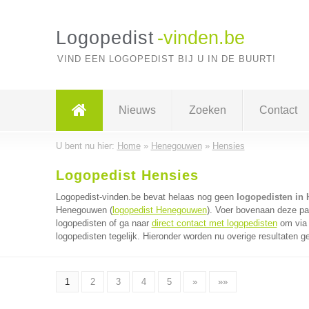
Logopedist
-vinden.be
VIND EEN LOGOPEDIST BIJ U IN DE BUURT!
Nieuws
Zoeken
Contact
U bent nu hier:
Home
»
Henegouwen
»
Hensies
Logopedist Hensies
Logopedist-vinden.be bevat helaas nog geen
logopedisten in 
Henegouwen (
logopedist Henegouwen
). Voer bovenaan deze pag
logopedisten of ga naar
direct contact met logopedisten
om via 
logopedisten tegelijk. Hieronder worden nu overige resultaten g
1
2
3
4
5
»
»»