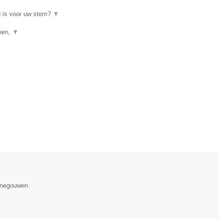
d is voor uw stem?
▼
enen,
▼
Henegouwen.