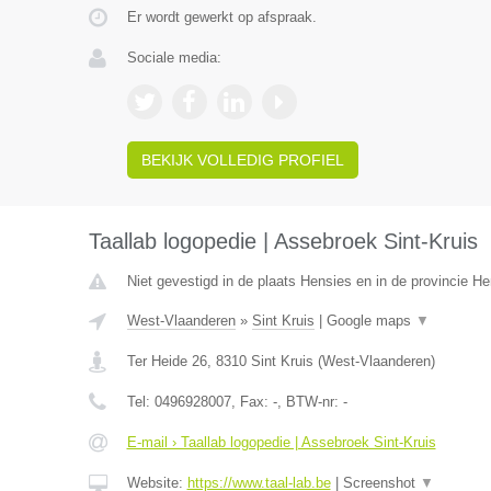
Er wordt gewerkt op afspraak.
Sociale media:
BEKIJK VOLLEDIG PROFIEL
Taallab logopedie | Assebroek Sint-Kruis
Niet gevestigd in de plaats Hensies en in de provincie 
West-Vlaanderen
»
Sint Kruis
|
Google maps
▼
Ter Heide 26
,
8310
Sint Kruis
(
West-Vlaanderen
)
Tel:
0496928007
, Fax:
-
, BTW-nr:
-
E-mail › Taallab logopedie | Assebroek Sint-Kruis
Website:
https://www.taal-lab.be
|
Screenshot
▼