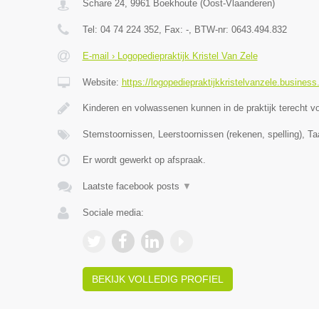
Schare 24
,
9961
Boekhoute
(
Oost-Vlaanderen
)
Tel:
04 74 224 352
, Fax:
-
, BTW-nr:
0643.494.832
E-mail › Logopediepraktijk Kristel Van Zele
Website:
https://logopediepraktijkkristelvanzele.business.
Kinderen en volwassenen kunnen in de praktijk terecht v
Stemstoornissen, Leerstoornissen (rekenen, spelling), Ta
Er wordt gewerkt op afspraak.
Laatste facebook posts
▼
Sociale media:
BEKIJK VOLLEDIG PROFIEL