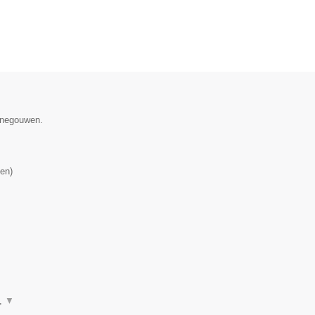
Henegouwen.
en
)
n,
▼