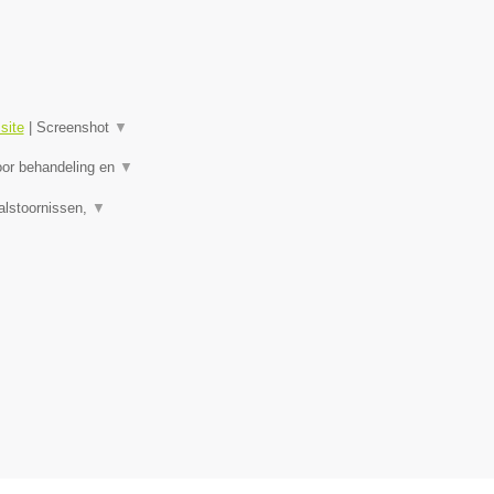
site
|
Screenshot
▼
oor behandeling en
▼
alstoornissen,
▼