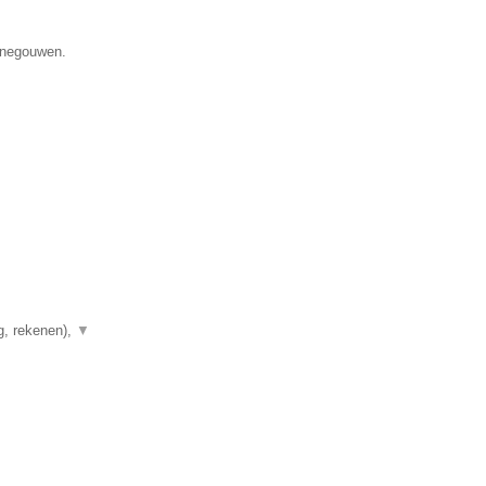
Henegouwen.
g, rekenen),
▼