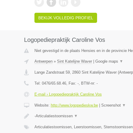
BEKIJK VOLLEDIG PROFIEL
Logopediepraktijk Caroline Vos
Niet gevestigd in de plaats Hensies en in de provincie 
Antwerpen
»
Sint Katelijne Waver
|
Google maps
▼
Lange Zandstraat 59
,
2860
Sint Katelijne Waver
(
Antwerp
Tel:
0476/65.68.46
, Fax:
-
, BTW-nr:
-
E-mail › Logopediepraktijk Caroline Vos
Website:
http://www.logopedieskw.be
|
Screenshot
▼
-Articulatiestoornissen
▼
Articulatiestoornissen, Leerstoornissen, Stemstoornisse