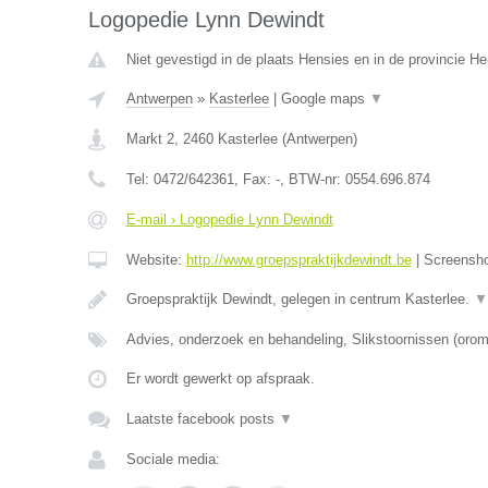
Logopedie Lynn Dewindt
Niet gevestigd in de plaats Hensies en in de provincie 
Antwerpen
»
Kasterlee
|
Google maps
▼
Markt 2
,
2460
Kasterlee
(
Antwerpen
)
Tel:
0472/642361
, Fax:
-
, BTW-nr:
0554.696.874
E-mail › Logopedie Lynn Dewindt
Website:
http://www.groepspraktijkdewindt.be
|
Screensh
Groepspraktijk Dewindt, gelegen in centrum Kasterlee.
▼
Advies, onderzoek en behandeling, Slikstoornissen (oro
Er wordt gewerkt op afspraak.
Laatste facebook posts
▼
Sociale media: