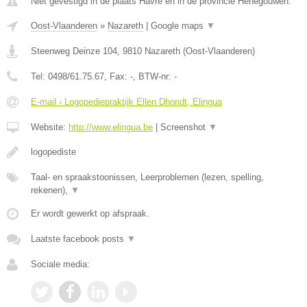
Niet gevestigd in de plaats Havre en in de provincie Henegouwen.
Oost-Vlaanderen
»
Nazareth
|
Google maps
▼
Steenweg Deinze 104
,
9810
Nazareth
(
Oost-Vlaanderen
)
Tel:
0498/61.75.67
, Fax:
-
, BTW-nr:
-
E-mail › Logopediepraktijk Ellen Dhondt, Elingua
Website:
http://www.elingua.be
|
Screenshot
▼
logopediste
Taal- en spraakstoonissen, Leerproblemen (lezen, spelling,
rekenen),
▼
Er wordt gewerkt op afspraak.
Laatste facebook posts
▼
Sociale media: