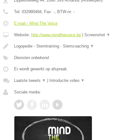
Lippeloseweg 44
,
2890
Sint Amands
(
Antwerpen
)
Tel:
032980494
, Fax:
-
, BTW-nr:
-
E-mail › Mind The Voice
Website:
http://www.mindthevoice.be
|
Screenshot
▼
Logopedie - Stemtraining - Stemcoaching
▼
Diensten onbekend
Er wordt gewerkt op afspraak.
Laatste tweets
▼
|
Introductie video
▼
Sociale media: