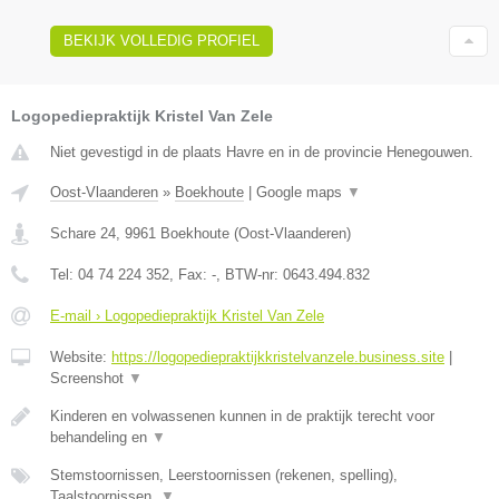
BEKIJK VOLLEDIG PROFIEL
Logopediepraktijk Kristel Van Zele
Niet gevestigd in de plaats Havre en in de provincie Henegouwen.
Oost-Vlaanderen
»
Boekhoute
|
Google maps
▼
Schare 24
,
9961
Boekhoute
(
Oost-Vlaanderen
)
Tel:
04 74 224 352
, Fax:
-
, BTW-nr:
0643.494.832
E-mail › Logopediepraktijk Kristel Van Zele
Website:
https://logopediepraktijkkristelvanzele.business.site
|
Screenshot
▼
Kinderen en volwassenen kunnen in de praktijk terecht voor
behandeling en
▼
Stemstoornissen, Leerstoornissen (rekenen, spelling),
Taalstoornissen,
▼