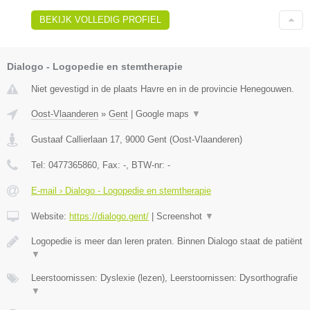
BEKIJK VOLLEDIG PROFIEL
Dialogo - Logopedie en stemtherapie
Niet gevestigd in de plaats Havre en in de provincie Henegouwen.
Oost-Vlaanderen
»
Gent
|
Google maps
▼
Gustaaf Callierlaan 17
,
9000
Gent
(
Oost-Vlaanderen
)
Tel:
0477365860
, Fax:
-
, BTW-nr:
-
E-mail › Dialogo - Logopedie en stemtherapie
Website:
https://dialogo.gent/
|
Screenshot
▼
Logopedie is meer dan leren praten. Binnen Dialogo staat de patiënt
▼
Leerstoornissen: Dyslexie (lezen), Leerstoornissen: Dysorthografie
▼