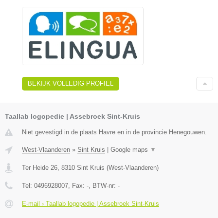
BEKIJK VOLLEDIG PROFIEL
Taallab logopedie | Assebroek Sint-Kruis
Niet gevestigd in de plaats Havre en in de provincie Henegouwen.
West-Vlaanderen
»
Sint Kruis
|
Google maps
▼
Ter Heide 26
,
8310
Sint Kruis
(
West-Vlaanderen
)
Tel:
0496928007
, Fax:
-
, BTW-nr:
-
E-mail › Taallab logopedie | Assebroek Sint-Kruis