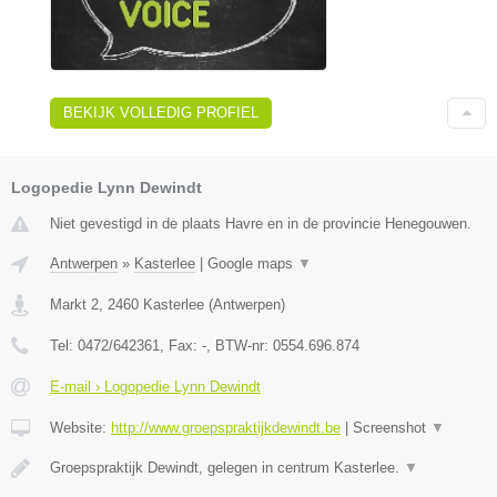
BEKIJK VOLLEDIG PROFIEL
Logopedie Lynn Dewindt
Niet gevestigd in de plaats Havre en in de provincie Henegouwen.
Antwerpen
»
Kasterlee
|
Google maps
▼
Markt 2
,
2460
Kasterlee
(
Antwerpen
)
Tel:
0472/642361
, Fax:
-
, BTW-nr:
0554.696.874
E-mail › Logopedie Lynn Dewindt
Website:
http://www.groepspraktijkdewindt.be
|
Screenshot
▼
Groepspraktijk Dewindt, gelegen in centrum Kasterlee.
▼