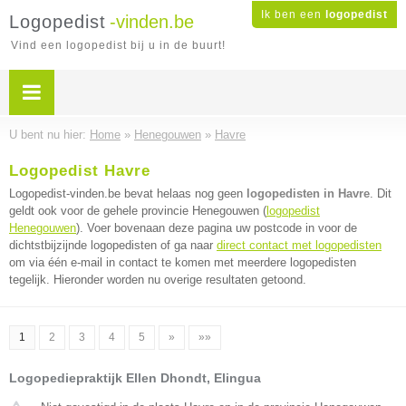
Ik ben een
logopedist
Logopedist
-vinden.be
Vind een logopedist bij u in de buurt!
U bent nu hier:
Home
»
Henegouwen
»
Havre
Logopedist Havre
Logopedist-vinden.be bevat helaas nog geen
logopedisten in Havre
. Dit
geldt ook voor de gehele provincie Henegouwen (
logopedist
Henegouwen
). Voer bovenaan deze pagina uw postcode in voor de
dichtstbijzijnde logopedisten of ga naar
direct contact met logopedisten
om via één e-mail in contact te komen met meerdere logopedisten
tegelijk. Hieronder worden nu overige resultaten getoond.
1
2
3
4
5
»
»»
Logopediepraktijk Ellen Dhondt, Elingua