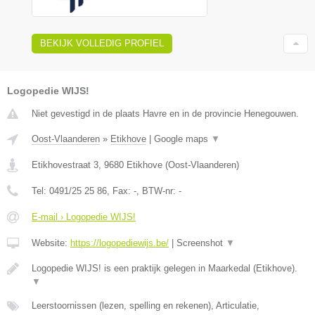
BEKIJK VOLLEDIG PROFIEL
Logopedie WIJS!
Niet gevestigd in de plaats Havre en in de provincie Henegouwen.
Oost-Vlaanderen
»
Etikhove
|
Google maps
▼
Etikhovestraat 3
,
9680
Etikhove
(
Oost-Vlaanderen
)
Tel:
0491/25 25 86
, Fax:
-
, BTW-nr:
-
E-mail › Logopedie WIJS!
Website:
https://logopediewijs.be/
|
Screenshot
▼
Logopedie WIJS! is een praktijk gelegen in Maarkedal (Etikhove).
▼
Leerstoornissen (lezen, spelling en rekenen), Articulatie,