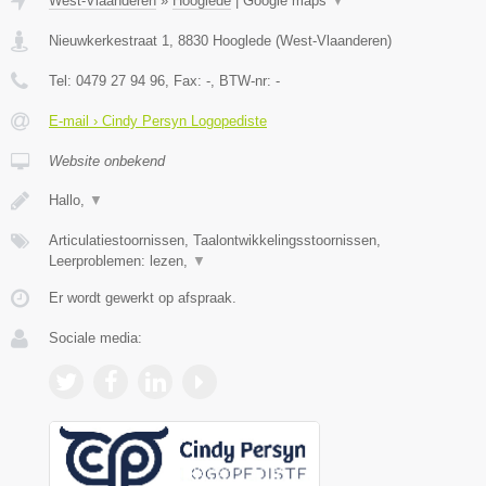
West-Vlaanderen
»
Hooglede
|
Google maps
▼
Nieuwkerkestraat 1
,
8830
Hooglede
(
West-Vlaanderen
)
Tel:
0479 27 94 96
, Fax:
-
, BTW-nr:
-
E-mail › Cindy Persyn Logopediste
Website onbekend
Hallo,
▼
Articulatiestoornissen, Taalontwikkelingsstoornissen,
Leerproblemen: lezen,
▼
Er wordt gewerkt op afspraak.
Sociale media: