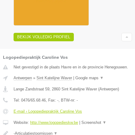
BEKIJK VOLLEDIG PROFIEL
Logopediepraktijk Caroline Vos
Niet gevestigd in de plaats Havre en in de provincie Henegouwen.
Antwerpen
»
Sint Katelijne Waver
|
Google maps
▼
Lange Zandstraat 59
,
2860
Sint Katelijne Waver
(
Antwerpen
)
Tel:
0476/65.68.46
, Fax:
-
, BTW-nr:
-
E-mail › Logopediepraktijk Caroline Vos
Website:
http://www.logopedieskw.be
|
Screenshot
▼
-Articulatiestoornissen
▼