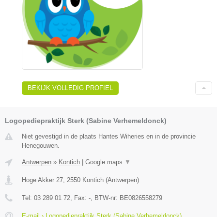
BEKIJK VOLLEDIG PROFIEL
Logopediepraktijk Sterk (Sabine Verhemeldonck)
Niet gevestigd in de plaats Hantes Wiheries en in de provincie
Henegouwen.
Antwerpen
»
Kontich
|
Google maps
▼
Hoge Akker 27
,
2550
Kontich
(
Antwerpen
)
Tel:
03 289 01 72
, Fax:
-
, BTW-nr:
BE0826558279
E-mail › Logopediepraktijk Sterk (Sabine Verhemeldonck)