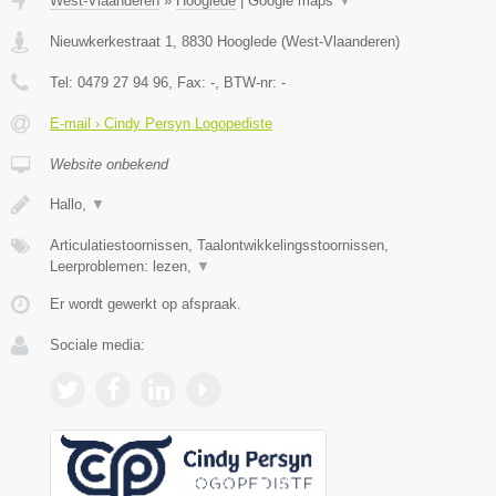
West-Vlaanderen
»
Hooglede
|
Google maps
▼
Nieuwkerkestraat 1
,
8830
Hooglede
(
West-Vlaanderen
)
Tel:
0479 27 94 96
, Fax:
-
, BTW-nr:
-
E-mail › Cindy Persyn Logopediste
Website onbekend
Hallo,
▼
Articulatiestoornissen, Taalontwikkelingsstoornissen,
Leerproblemen: lezen,
▼
Er wordt gewerkt op afspraak.
Sociale media: