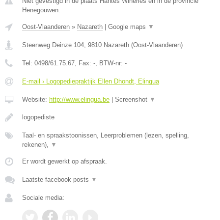
Niet gevestigd in de plaats Hantes Wiheries en in de provincie
Henegouwen.
Oost-Vlaanderen
»
Nazareth
|
Google maps
▼
Steenweg Deinze 104
,
9810
Nazareth
(
Oost-Vlaanderen
)
Tel:
0498/61.75.67
, Fax:
-
, BTW-nr:
-
E-mail › Logopediepraktijk Ellen Dhondt, Elingua
Website:
http://www.elingua.be
|
Screenshot
▼
logopediste
Taal- en spraakstoonissen, Leerproblemen (lezen, spelling,
rekenen),
▼
Er wordt gewerkt op afspraak.
Laatste facebook posts
▼
Sociale media: