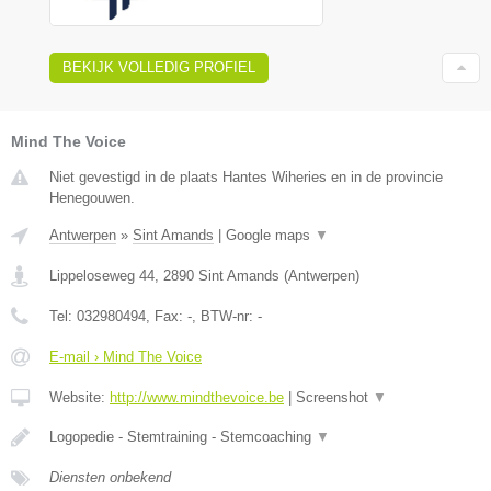
BEKIJK VOLLEDIG PROFIEL
Mind The Voice
Niet gevestigd in de plaats Hantes Wiheries en in de provincie
Henegouwen.
Antwerpen
»
Sint Amands
|
Google maps
▼
Lippeloseweg 44
,
2890
Sint Amands
(
Antwerpen
)
Tel:
032980494
, Fax:
-
, BTW-nr:
-
E-mail › Mind The Voice
Website:
http://www.mindthevoice.be
|
Screenshot
▼
Logopedie - Stemtraining - Stemcoaching
▼
Diensten onbekend