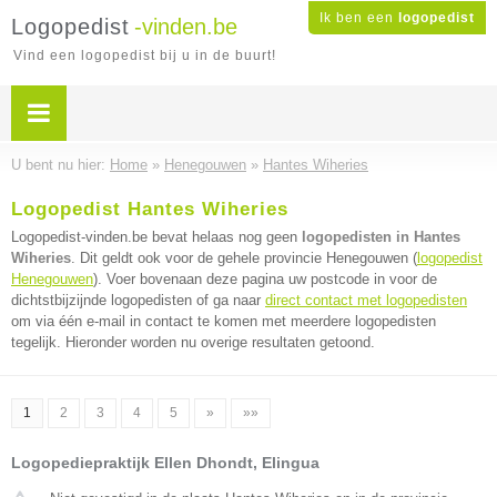
Ik ben een
logopedist
Logopedist
-vinden.be
Vind een logopedist bij u in de buurt!
U bent nu hier:
Home
»
Henegouwen
»
Hantes Wiheries
Logopedist Hantes Wiheries
Logopedist-vinden.be bevat helaas nog geen
logopedisten in Hantes
Wiheries
. Dit geldt ook voor de gehele provincie Henegouwen (
logopedist
Henegouwen
). Voer bovenaan deze pagina uw postcode in voor de
dichtstbijzijnde logopedisten of ga naar
direct contact met logopedisten
om via één e-mail in contact te komen met meerdere logopedisten
tegelijk. Hieronder worden nu overige resultaten getoond.
1
2
3
4
5
»
»»
Logopediepraktijk Ellen Dhondt, Elingua