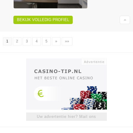
BEKIJK VOLLEDIG PROFIEL
1
2
3
4
5
»
»»
Uw advertentie hier? Mail ons