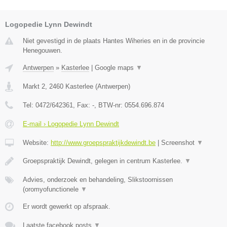
Logopedie Lynn Dewindt
Niet gevestigd in de plaats Hantes Wiheries en in de provincie
Henegouwen.
Antwerpen
»
Kasterlee
|
Google maps
▼
Markt 2
,
2460
Kasterlee
(
Antwerpen
)
Tel:
0472/642361
, Fax:
-
, BTW-nr:
0554.696.874
E-mail › Logopedie Lynn Dewindt
Website:
http://www.groepspraktijkdewindt.be
|
Screenshot
▼
Groepspraktijk Dewindt, gelegen in centrum Kasterlee.
▼
Advies, onderzoek en behandeling, Slikstoornissen
(oromyofunctionele
▼
Er wordt gewerkt op afspraak.
Laatste facebook posts
▼