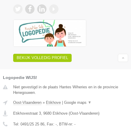
BEKIJK VOLLEDIG PROFIEL
Logopedie WIJS!
Niet gevestigd in de plaats Hantes Wiheries en in de provincie
Henegouwen.
Oost-Vlaanderen
»
Etikhove
|
Google maps
▼
Etikhovestraat 3
,
9680
Etikhove
(
Oost-Vlaanderen
)
Tel:
0491/25 25 86
, Fax:
-
, BTW-nr:
-