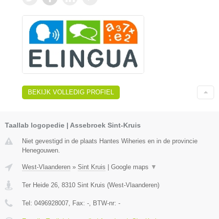
BEKIJK VOLLEDIG PROFIEL
Taallab logopedie | Assebroek Sint-Kruis
Niet gevestigd in de plaats Hantes Wiheries en in de provincie
Henegouwen.
West-Vlaanderen
»
Sint Kruis
|
Google maps
▼
Ter Heide 26
,
8310
Sint Kruis
(
West-Vlaanderen
)
Tel:
0496928007
, Fax:
-
, BTW-nr:
-