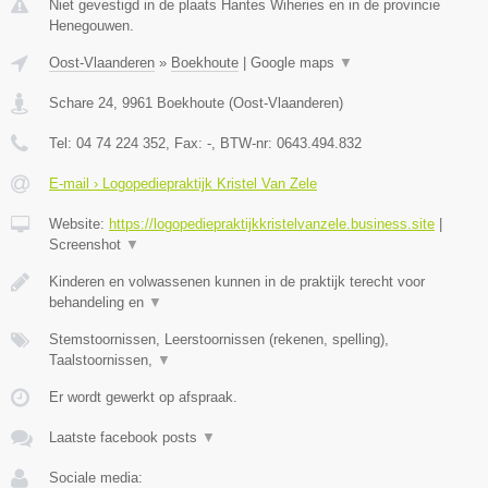
Niet gevestigd in de plaats Hantes Wiheries en in de provincie
Henegouwen.
Oost-Vlaanderen
»
Boekhoute
|
Google maps
▼
Schare 24
,
9961
Boekhoute
(
Oost-Vlaanderen
)
Tel:
04 74 224 352
, Fax:
-
, BTW-nr:
0643.494.832
E-mail › Logopediepraktijk Kristel Van Zele
Website:
https://logopediepraktijkkristelvanzele.business.site
|
Screenshot
▼
Kinderen en volwassenen kunnen in de praktijk terecht voor
behandeling en
▼
Stemstoornissen, Leerstoornissen (rekenen, spelling),
Taalstoornissen,
▼
Er wordt gewerkt op afspraak.
Laatste facebook posts
▼
Sociale media: