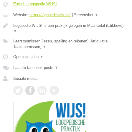
E-mail › Logopedie WIJS!
Website:
https://logopediewijs.be/
|
Screenshot
▼
Logopedie WIJS! is een praktijk gelegen in Maarkedal (Etikhove).
▼
Leerstoornissen (lezen, spelling en rekenen), Articulatie,
Taalstoornissen,
▼
Openingstijden
▼
Laatste facebook posts
▼
Sociale media: