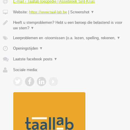
E-mail › Taallab logopedie | Assebroek Sint-Kruis
Website:
https://www.taal-lab.be
|
Screenshot
▼
Heeft u stemproblemen? Hebt u een beroep die belastend is voor
uw stem?
▼
Leerproblemen en -stoornissen (o.a. lezen, spelling, rekenen,
▼
Openingstijden
▼
Laatste facebook posts
▼
Sociale media: