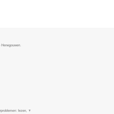
ie Henegouwen.
erproblemen: lezen,
▼