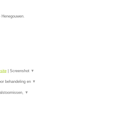
ie Henegouwen.
site
|
Screenshot
▼
oor behandeling en
▼
alstoornissen,
▼