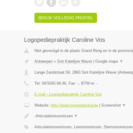
BEKIJK VOLLEDIG PROFIEL
Logopediepraktijk Caroline Vos
Niet gevestigd in de plaats Grand Reng en in de provinc
Antwerpen
»
Sint Katelijne Waver
|
Google maps
▼
Lange Zandstraat 59
,
2860
Sint Katelijne Waver
(
Antwerp
Tel:
0476/65.68.46
, Fax:
-
, BTW-nr:
-
E-mail › Logopediepraktijk Caroline Vos
Website:
http://www.logopedieskw.be
|
Screenshot
▼
-Articulatiestoornissen
▼
Articulatiestoornissen, Leerstoornissen, Stemstoornisse