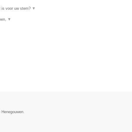
d is voor uw stem?
▼
enen,
▼
ie Henegouwen.