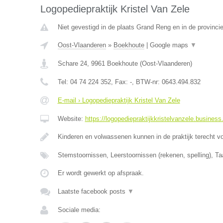
Logopediepraktijk Kristel Van Zele
Niet gevestigd in de plaats Grand Reng en in de provinc
Oost-Vlaanderen
»
Boekhoute
|
Google maps
▼
Schare 24
,
9961
Boekhoute
(
Oost-Vlaanderen
)
Tel:
04 74 224 352
, Fax:
-
, BTW-nr:
0643.494.832
E-mail › Logopediepraktijk Kristel Van Zele
Website:
https://logopediepraktijkkristelvanzele.business.
Kinderen en volwassenen kunnen in de praktijk terecht v
Stemstoornissen, Leerstoornissen (rekenen, spelling), Ta
Er wordt gewerkt op afspraak.
Laatste facebook posts
▼
Sociale media: