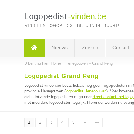
Logopedist
-vinden.be
VIND EEN LOGOPEDIST BIJ U IN DE BUURT!
Nieuws
Zoeken
Contact
U bent nu hier:
Home
»
Henegouwen
»
Grand Reng
Logopedist Grand Reng
Logopedist-vinden.be bevat helaas nog geen
logopedisten in
provincie Henegouwen (
logopedist Henegouwen
). Voer bovenaa
dichtstbijzijnde logopedisten of ga naar
direct contact met logo
met meerdere logopedisten tegelijk. Hieronder worden nu overig
1
2
3
4
5
»
»»