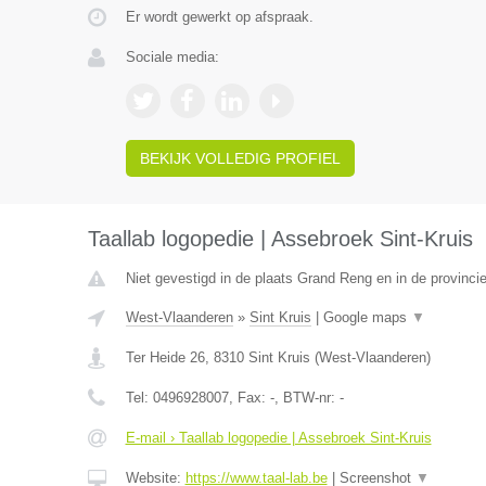
Er wordt gewerkt op afspraak.
Sociale media:
BEKIJK VOLLEDIG PROFIEL
Taallab logopedie | Assebroek Sint-Kruis
Niet gevestigd in de plaats Grand Reng en in de provinc
West-Vlaanderen
»
Sint Kruis
|
Google maps
▼
Ter Heide 26
,
8310
Sint Kruis
(
West-Vlaanderen
)
Tel:
0496928007
, Fax:
-
, BTW-nr:
-
E-mail › Taallab logopedie | Assebroek Sint-Kruis
Website:
https://www.taal-lab.be
|
Screenshot
▼