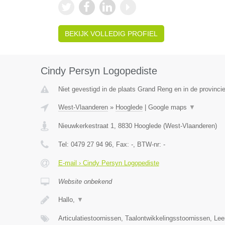
BEKIJK VOLLEDIG PROFIEL
Cindy Persyn Logopediste
Niet gevestigd in de plaats Grand Reng en in de provinc
West-Vlaanderen
»
Hooglede
|
Google maps
▼
Nieuwkerkestraat 1
,
8830
Hooglede
(
West-Vlaanderen
)
Tel:
0479 27 94 96
, Fax:
-
, BTW-nr:
-
E-mail › Cindy Persyn Logopediste
Website onbekend
Hallo,
▼
Articulatiestoornissen, Taalontwikkelingsstoornissen, Le