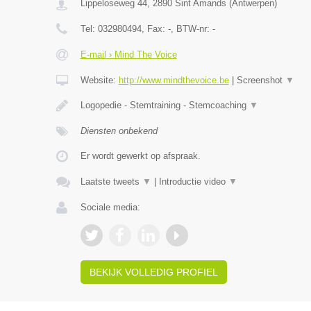
Lippeloseweg 44
,
2890
Sint Amands
(
Antwerpen
)
Tel:
032980494
, Fax:
-
, BTW-nr:
-
E-mail › Mind The Voice
Website:
http://www.mindthevoice.be
|
Screenshot
▼
Logopedie - Stemtraining - Stemcoaching
▼
Diensten onbekend
Er wordt gewerkt op afspraak.
Laatste tweets
▼
|
Introductie video
▼
Sociale media:
BEKIJK VOLLEDIG PROFIEL