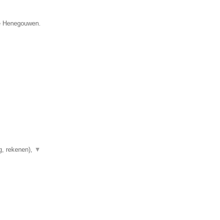
ie Henegouwen.
g, rekenen),
▼