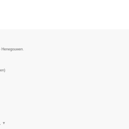
ie Henegouwen.
en
)
n,
▼