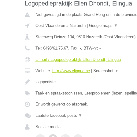
Logopediepraktijk Ellen Dhondt, Elingua
Niet gevestigd in de plaats Grand Reng en in de provinc
Oost-Vlaanderen
»
Nazareth
|
Google maps
▼
Steenweg Deinze 104
,
9810
Nazareth
(
Oost-Vlaanderen
)
Tel:
0498/61.75.67
, Fax:
-
, BTW-nr:
-
E-mail › Logopediepraktijk Ellen Dhondt, Elingua
Website:
http://www.elingua.be
|
Screenshot
▼
logopediste
Taal- en spraakstoonissen, Leerproblemen (lezen, spellin
Er wordt gewerkt op afspraak.
Laatste facebook posts
▼
Sociale media: