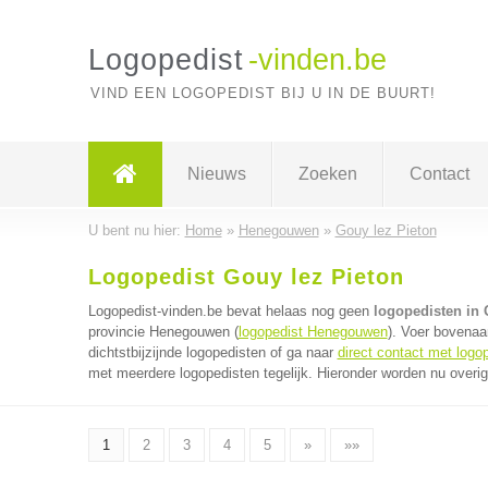
Logopedist
-vinden.be
VIND EEN LOGOPEDIST BIJ U IN DE BUURT!
Nieuws
Zoeken
Contact
U bent nu hier:
Home
»
Henegouwen
»
Gouy lez Pieton
Logopedist Gouy lez Pieton
Logopedist-vinden.be bevat helaas nog geen
logopedisten in 
provincie Henegouwen (
logopedist Henegouwen
). Voer bovenaa
dichtstbijzijnde logopedisten of ga naar
direct contact met logo
met meerdere logopedisten tegelijk. Hieronder worden nu overig
1
2
3
4
5
»
»»