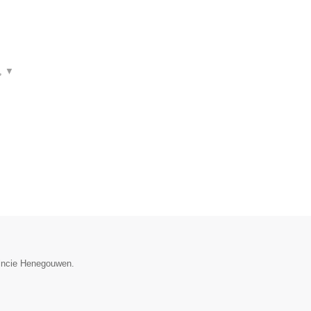
n,
▼
vincie Henegouwen.