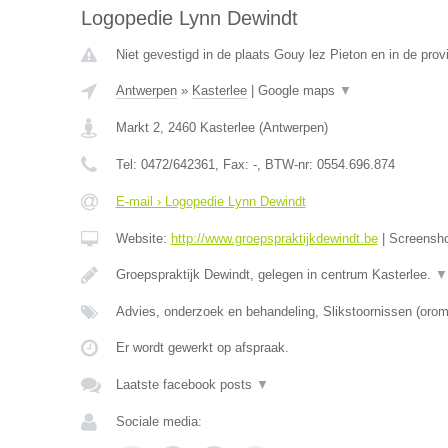
Logopedie Lynn Dewindt
Niet gevestigd in de plaats Gouy lez Pieton en in de pro
Antwerpen
»
Kasterlee
|
Google maps
▼
Markt 2
,
2460
Kasterlee
(
Antwerpen
)
Tel:
0472/642361
, Fax:
-
, BTW-nr:
0554.696.874
E-mail › Logopedie Lynn Dewindt
Website:
http://www.groepspraktijkdewindt.be
|
Screensh
Groepspraktijk Dewindt, gelegen in centrum Kasterlee.
▼
Advies, onderzoek en behandeling, Slikstoornissen (oro
Er wordt gewerkt op afspraak.
Laatste facebook posts
▼
Sociale media: