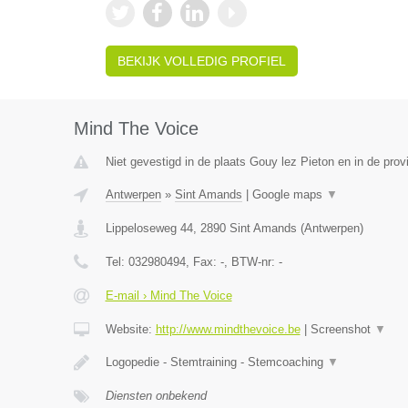
BEKIJK VOLLEDIG PROFIEL
Mind The Voice
Niet gevestigd in de plaats Gouy lez Pieton en in de pro
Antwerpen
»
Sint Amands
|
Google maps
▼
Lippeloseweg 44
,
2890
Sint Amands
(
Antwerpen
)
Tel:
032980494
, Fax:
-
, BTW-nr:
-
E-mail › Mind The Voice
Website:
http://www.mindthevoice.be
|
Screenshot
▼
Logopedie - Stemtraining - Stemcoaching
▼
Diensten onbekend