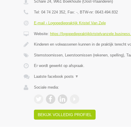
Schare 24
,
9961
Boekhoute
(
Oost-Vlaanderen
)
Tel:
04 74 224 352
, Fax:
-
, BTW-nr:
0643.494.832
E-mail › Logopediepraktijk Kristel Van Zele
Website:
https://logopediepraktijkkristelvanzele.business.
Kinderen en volwassenen kunnen in de praktijk terecht v
Stemstoornissen, Leerstoornissen (rekenen, spelling), Ta
Er wordt gewerkt op afspraak.
Laatste facebook posts
▼
Sociale media:
BEKIJK VOLLEDIG PROFIEL