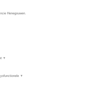
vincie Henegouwen.
ot
▼
myofunctionele
▼