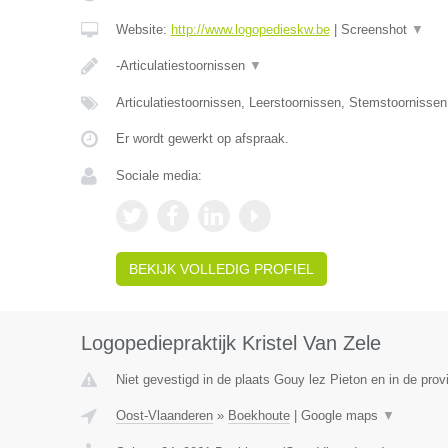
Website:
http://www.logopedieskw.be
|
Screenshot
▼
-Articulatiestoornissen
▼
Articulatiestoornissen, Leerstoornissen, Stemstoornisse
Er wordt gewerkt op afspraak.
Sociale media:
BEKIJK VOLLEDIG PROFIEL
Logopediepraktijk Kristel Van Zele
Niet gevestigd in de plaats Gouy lez Pieton en in de pro
Oost-Vlaanderen
»
Boekhoute
|
Google maps
▼