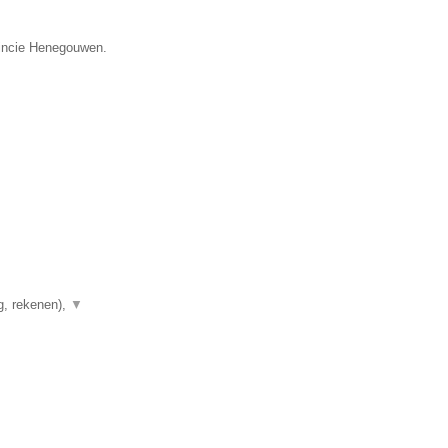
vincie Henegouwen.
g, rekenen),
▼