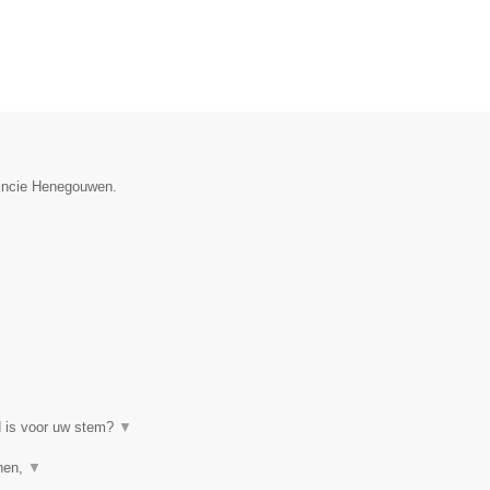
vincie Henegouwen.
d is voor uw stem?
▼
enen,
▼