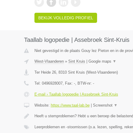
BEKIJK VOLLEDIG PROFIEL
Taallab logopedie | Assebroek Sint-Kruis
Niet gevestigd in de plaats Gouy lez Pieton en in de pro
West-Vlaanderen
»
Sint Kruis
|
Google maps
▼
Ter Heide 26
,
8310
Sint Kruis
(
West-Vlaanderen
)
Tel:
0496928007
, Fax:
-
, BTW-nr:
-
E-mail › Taallab logopedie | Assebroek Sint-Kruis
Website:
https://www.taal-lab.be
|
Screenshot
▼
Heeft u stemproblemen? Hebt u een beroep die belasten
Leerproblemen en -stoornissen (o.a. lezen, spelling, rek