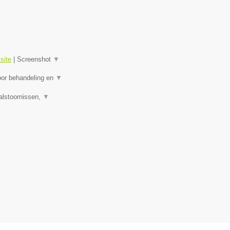
site
|
Screenshot
▼
oor behandeling en
▼
alstoornissen,
▼