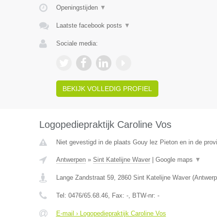
Openingstijden
▼
Laatste facebook posts
▼
Sociale media:
BEKIJK VOLLEDIG PROFIEL
Logopediepraktijk Caroline Vos
Niet gevestigd in de plaats Gouy lez Pieton en in de pro
Antwerpen
»
Sint Katelijne Waver
|
Google maps
▼
Lange Zandstraat 59
,
2860
Sint Katelijne Waver
(
Antwerp
Tel:
0476/65.68.46
, Fax:
-
, BTW-nr:
-
E-mail › Logopediepraktijk Caroline Vos