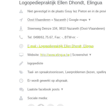
Logopediepraktijk Ellen Dhondt, Elingua
Niet gevestigd in de plaats Gouy lez Pieton en in de pro
Oost-Vlaanderen
»
Nazareth
|
Google maps
▼
Steenweg Deinze 104
,
9810
Nazareth
(
Oost-Vlaanderen
)
Tel:
0498/61.75.67
, Fax:
-
, BTW-nr:
-
E-mail › Logopediepraktijk Ellen Dhondt, Elingua
Website:
http://www.elingua.be
|
Screenshot
▼
logopediste
Taal- en spraakstoonissen, Leerproblemen (lezen, spellin
Er wordt gewerkt op afspraak.
Laatste facebook posts
▼
Sociale media: