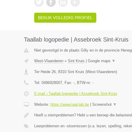
BEKIJK VOLLEDIG PROFIEL
Taallab logopedie | Assebroek Sint-Kruis
Niet gevestigd in de plaats Gilly en in de provincie Hene
West-Vlaanderen
»
Sint Kruis
|
Google maps
▼
Ter Heide 26
,
8310
Sint Kruis
(
West-Vlaanderen
)
Tel:
0496928007
, Fax:
-
, BTW-nr:
-
E-mail › Taallab logopedie | Assebroek Sint-Kruis
Website:
https://www.taal-lab.be
|
Screenshot
▼
Heeft u stemproblemen? Hebt u een beroep die belasten
Leerproblemen en -stoornissen (o.a. lezen, spelling, rek