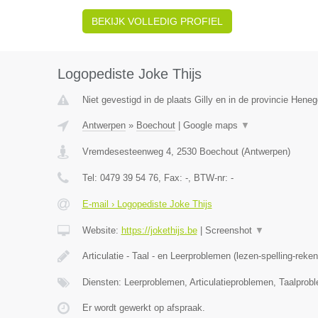
BEKIJK VOLLEDIG PROFIEL
Logopediste Joke Thijs
Niet gevestigd in de plaats Gilly en in de provincie Hene
Antwerpen
»
Boechout
|
Google maps
▼
Vremdesesteenweg 4
,
2530
Boechout
(
Antwerpen
)
Tel:
0479 39 54 76
, Fax:
-
, BTW-nr:
-
E-mail › Logopediste Joke Thijs
Website:
https://jokethijs.be
|
Screenshot
▼
Articulatie - Taal - en Leerproblemen (lezen-spelling-reke
Diensten: Leerproblemen, Articulatieproblemen, Taalprob
Er wordt gewerkt op afspraak.