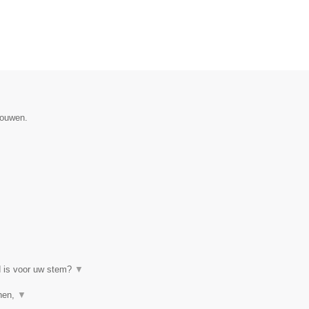
gouwen.
d is voor uw stem?
▼
enen,
▼