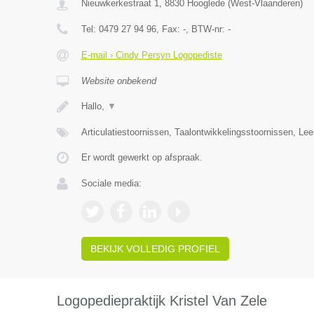
Nieuwkerkestraat 1
,
8830
Hooglede
(
West-Vlaanderen
)
Tel:
0479 27 94 96
, Fax:
-
, BTW-nr:
-
E-mail › Cindy Persyn Logopediste
Website onbekend
Hallo,
▼
Articulatiestoornissen, Taalontwikkelingsstoornissen, Le
Er wordt gewerkt op afspraak.
Sociale media:
BEKIJK VOLLEDIG PROFIEL
Logopediepraktijk Kristel Van Zele