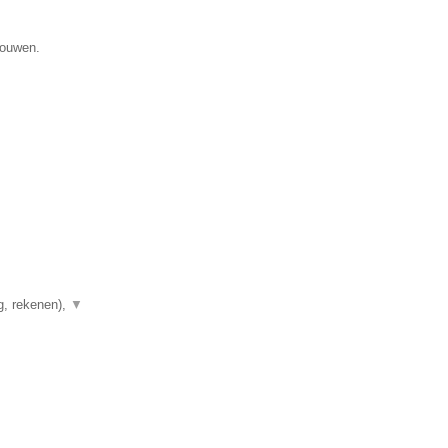
gouwen.
g, rekenen),
▼