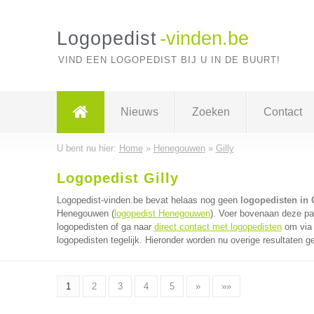
Logopedist
-vinden.be
VIND EEN LOGOPEDIST BIJ U IN DE BUURT!
Nieuws
Zoeken
Contact
U bent nu hier:
Home
»
Henegouwen
»
Gilly
Logopedist Gilly
Logopedist-vinden.be bevat helaas nog geen
logopedisten in G
Henegouwen (
logopedist Henegouwen
). Voer bovenaan deze pag
logopedisten of ga naar
direct contact met logopedisten
om via 
logopedisten tegelijk. Hieronder worden nu overige resultaten g
1
2
3
4
5
»
»»