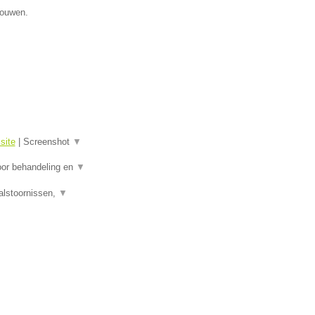
gouwen.
site
|
Screenshot
▼
oor behandeling en
▼
alstoornissen,
▼