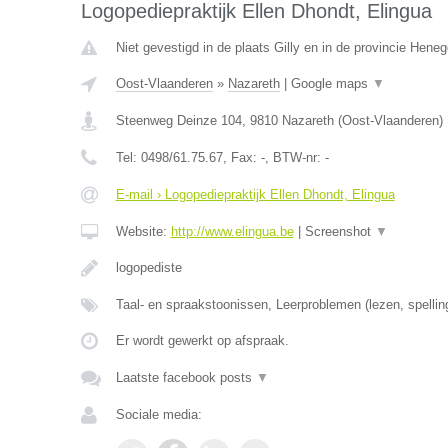
Logopediepraktijk Ellen Dhondt, Elingua
Niet gevestigd in de plaats Gilly en in de provincie Hene
Oost-Vlaanderen
»
Nazareth
|
Google maps
▼
Steenweg Deinze 104
,
9810
Nazareth
(
Oost-Vlaanderen
)
Tel:
0498/61.75.67
, Fax:
-
, BTW-nr:
-
E-mail › Logopediepraktijk Ellen Dhondt, Elingua
Website:
http://www.elingua.be
|
Screenshot
▼
logopediste
Taal- en spraakstoonissen, Leerproblemen (lezen, spellin
Er wordt gewerkt op afspraak.
Laatste facebook posts
▼
Sociale media: