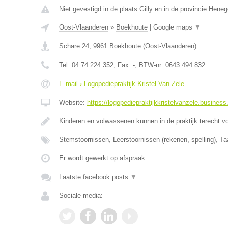
Niet gevestigd in de plaats Gilly en in de provincie Hene
Oost-Vlaanderen
»
Boekhoute
|
Google maps
▼
Schare 24
,
9961
Boekhoute
(
Oost-Vlaanderen
)
Tel:
04 74 224 352
, Fax:
-
, BTW-nr:
0643.494.832
E-mail › Logopediepraktijk Kristel Van Zele
Website:
https://logopediepraktijkkristelvanzele.business.
Kinderen en volwassenen kunnen in de praktijk terecht v
Stemstoornissen, Leerstoornissen (rekenen, spelling), Ta
Er wordt gewerkt op afspraak.
Laatste facebook posts
▼
Sociale media: