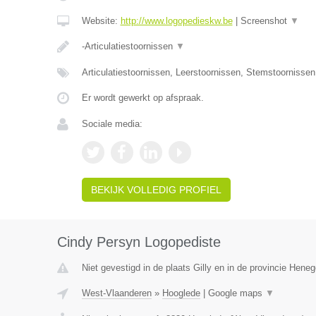
Website:
http://www.logopedieskw.be
|
Screenshot
▼
-Articulatiestoornissen
▼
Articulatiestoornissen, Leerstoornissen, Stemstoornisse
Er wordt gewerkt op afspraak.
Sociale media:
BEKIJK VOLLEDIG PROFIEL
Cindy Persyn Logopediste
Niet gevestigd in de plaats Gilly en in de provincie Hene
West-Vlaanderen
»
Hooglede
|
Google maps
▼