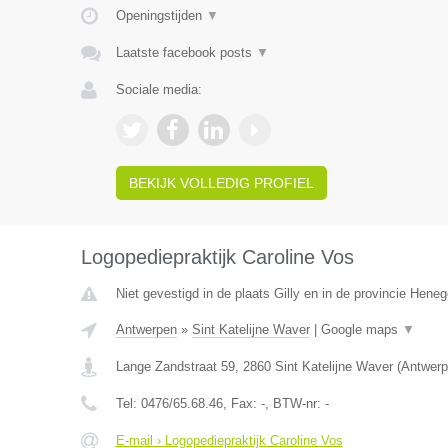
Openingstijden
▼
Laatste facebook posts
▼
Sociale media:
BEKIJK VOLLEDIG PROFIEL
Logopediepraktijk Caroline Vos
Niet gevestigd in de plaats Gilly en in de provincie Hene
Antwerpen
»
Sint Katelijne Waver
|
Google maps
▼
Lange Zandstraat 59
,
2860
Sint Katelijne Waver
(
Antwerp
Tel:
0476/65.68.46
, Fax:
-
, BTW-nr:
-
E-mail › Logopediepraktijk Caroline Vos