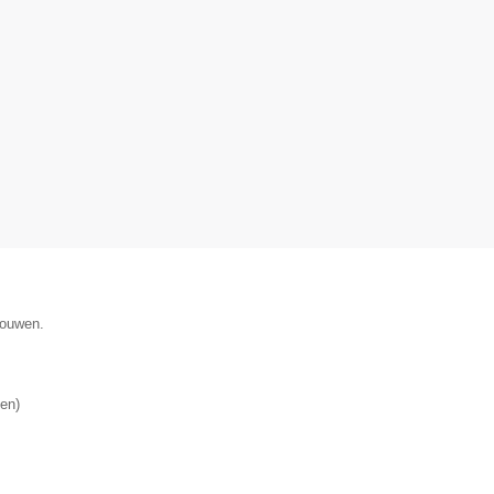
gouwen.
en
)