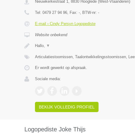
Nieuwkerkestraat 1
,
8830
Hooglede
(
West-Vlaanderen
)
Tel:
0479 27 94 96
, Fax:
-
, BTW-nr:
-
E-mail › Cindy Persyn Logopediste
Website onbekend
Hallo,
▼
Articulatiestoornissen, Taalontwikkelingsstoornissen, Le
Er wordt gewerkt op afspraak.
Sociale media:
BEKIJK VOLLEDIG PROFIEL
Logopediste Joke Thijs