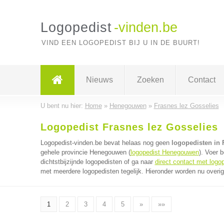
Logopedist
-vinden.be
VIND EEN LOGOPEDIST BIJ U IN DE BUURT!
Nieuws
Zoeken
Contact
U bent nu hier:
Home
»
Henegouwen
»
Frasnes lez Gosselies
Logopedist Frasnes lez Gosselies
Logopedist-vinden.be bevat helaas nog geen
logopedisten in 
gehele provincie Henegouwen (
logopedist Henegouwen
). Voer 
dichtstbijzijnde logopedisten of ga naar
direct contact met logo
met meerdere logopedisten tegelijk. Hieronder worden nu overig
1
2
3
4
5
»
»»