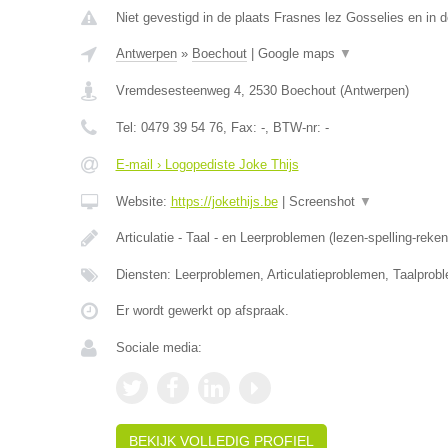
Niet gevestigd in de plaats Frasnes lez Gosselies en in
Antwerpen
»
Boechout
|
Google maps
▼
Vremdesesteenweg 4
,
2530
Boechout
(
Antwerpen
)
Tel:
0479 39 54 76
, Fax:
-
, BTW-nr:
-
E-mail › Logopediste Joke Thijs
Website:
https://jokethijs.be
|
Screenshot
▼
Articulatie - Taal - en Leerproblemen (lezen-spelling-reke
Diensten: Leerproblemen, Articulatieproblemen, Taalprob
Er wordt gewerkt op afspraak.
Sociale media:
BEKIJK VOLLEDIG PROFIEL