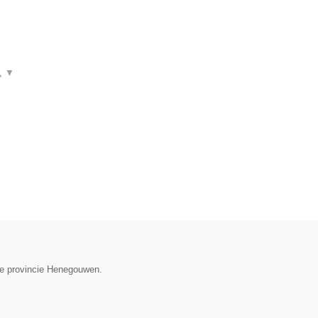
n,
▼
 de provincie Henegouwen.