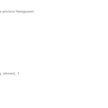
 de provincie Henegouwen.
g, rekenen),
▼