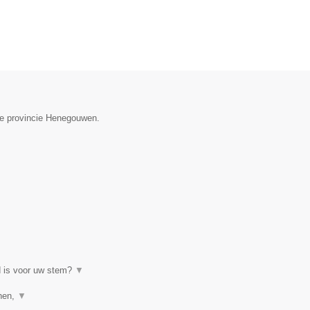
 de provincie Henegouwen.
d is voor uw stem?
▼
enen,
▼