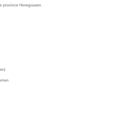
 de provincie Henegouwen.
nen)
lemen