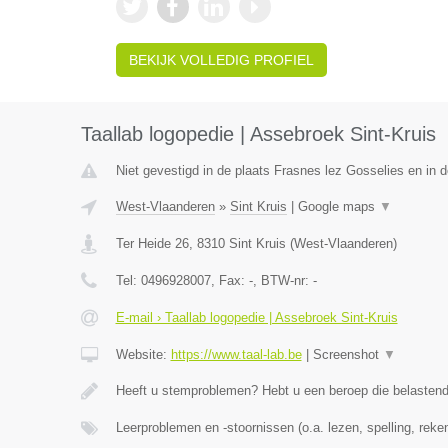
BEKIJK VOLLEDIG PROFIEL
Taallab logopedie | Assebroek Sint-Kruis
Niet gevestigd in de plaats Frasnes lez Gosselies en in
West-Vlaanderen
»
Sint Kruis
|
Google maps
▼
Ter Heide 26
,
8310
Sint Kruis
(
West-Vlaanderen
)
Tel:
0496928007
, Fax:
-
, BTW-nr:
-
E-mail › Taallab logopedie | Assebroek Sint-Kruis
Website:
https://www.taal-lab.be
|
Screenshot
▼
Heeft u stemproblemen? Hebt u een beroep die belasten
Leerproblemen en -stoornissen (o.a. lezen, spelling, rek