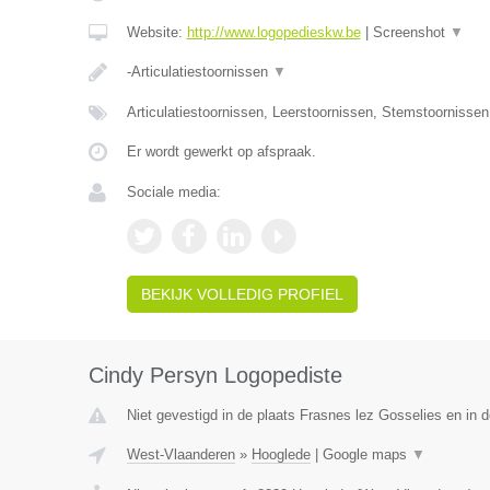
Website:
http://www.logopedieskw.be
|
Screenshot
▼
-Articulatiestoornissen
▼
Articulatiestoornissen, Leerstoornissen, Stemstoornisse
Er wordt gewerkt op afspraak.
Sociale media:
BEKIJK VOLLEDIG PROFIEL
Cindy Persyn Logopediste
Niet gevestigd in de plaats Frasnes lez Gosselies en in
West-Vlaanderen
»
Hooglede
|
Google maps
▼