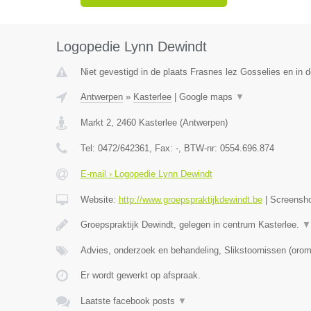
Logopedie Lynn Dewindt
Niet gevestigd in de plaats Frasnes lez Gosselies en in
Antwerpen
»
Kasterlee
|
Google maps
▼
Markt 2
,
2460
Kasterlee
(
Antwerpen
)
Tel:
0472/642361
, Fax:
-
, BTW-nr:
0554.696.874
E-mail › Logopedie Lynn Dewindt
Website:
http://www.groepspraktijkdewindt.be
|
Screensh
Groepspraktijk Dewindt, gelegen in centrum Kasterlee.
▼
Advies, onderzoek en behandeling, Slikstoornissen (oro
Er wordt gewerkt op afspraak.
Laatste facebook posts
▼