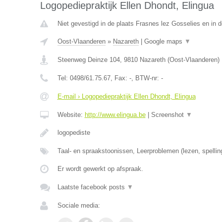
Logopediepraktijk Ellen Dhondt, Elingua
Niet gevestigd in de plaats Frasnes lez Gosselies en in
Oost-Vlaanderen
»
Nazareth
|
Google maps
▼
Steenweg Deinze 104
,
9810
Nazareth
(
Oost-Vlaanderen
)
Tel:
0498/61.75.67
, Fax:
-
, BTW-nr:
-
E-mail › Logopediepraktijk Ellen Dhondt, Elingua
Website:
http://www.elingua.be
|
Screenshot
▼
logopediste
Taal- en spraakstoonissen, Leerproblemen (lezen, spellin
Er wordt gewerkt op afspraak.
Laatste facebook posts
▼
Sociale media: