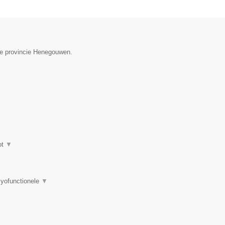
 de provincie Henegouwen.
ot
▼
myofunctionele
▼