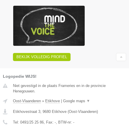
BEKIJK VOLLEDIG PROFIEL
Logopedie WIJS!
Niet gevestigd in de plaats Frameries en in de provincie
Henegouwen.
Oost-Vlaanderen
»
Etikhove
|
Google maps
▼
Etikhovestraat 3
,
9680
Etikhove
(
Oost-Vlaanderen
)
Tel:
0491/25 25 86
, Fax:
-
, BTW-nr:
-