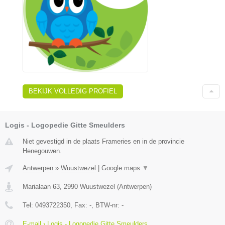
BEKIJK VOLLEDIG PROFIEL
Logis - Logopedie Gitte Smeulders
Niet gevestigd in de plaats Frameries en in de provincie
Henegouwen.
Antwerpen
»
Wuustwezel
|
Google maps
▼
Marialaan 63
,
2990
Wuustwezel
(
Antwerpen
)
Tel:
0493722350
, Fax:
-
, BTW-nr:
-
E-mail › Logis - Logopedie Gitte Smeulders