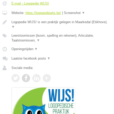
E-mail › Logopedie WIJS!
Website:
https://logopediewijs.be/
|
Screenshot
▼
Logopedie WIJS! is een praktijk gelegen in Maarkedal (Etikhove).
▼
Leerstoornissen (lezen, spelling en rekenen), Articulatie,
Taalstoornissen,
▼
Openingstijden
▼
Laatste facebook posts
▼
Sociale media: