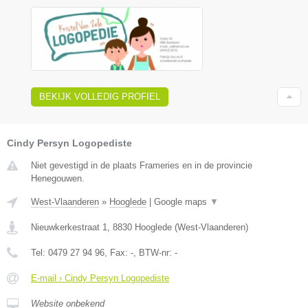
BEKIJK VOLLEDIG PROFIEL
Cindy Persyn Logopediste
Niet gevestigd in de plaats Frameries en in de provincie
Henegouwen.
West-Vlaanderen
»
Hooglede
|
Google maps
▼
Nieuwkerkestraat 1
,
8830
Hooglede
(
West-Vlaanderen
)
Tel:
0479 27 94 96
, Fax:
-
, BTW-nr:
-
E-mail › Cindy Persyn Logopediste
Website onbekend