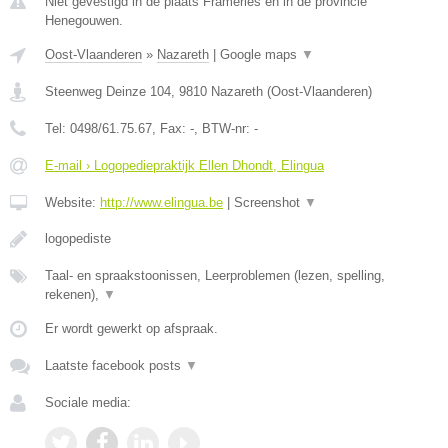
Niet gevestigd in de plaats Frameries en in de provincie
Henegouwen.
Oost-Vlaanderen
»
Nazareth
|
Google maps
▼
Steenweg Deinze 104
,
9810
Nazareth
(
Oost-Vlaanderen
)
Tel:
0498/61.75.67
, Fax:
-
, BTW-nr:
-
E-mail › Logopediepraktijk Ellen Dhondt, Elingua
Website:
http://www.elingua.be
|
Screenshot
▼
logopediste
Taal- en spraakstoonissen, Leerproblemen (lezen, spelling,
rekenen),
▼
Er wordt gewerkt op afspraak.
Laatste facebook posts
▼
Sociale media: