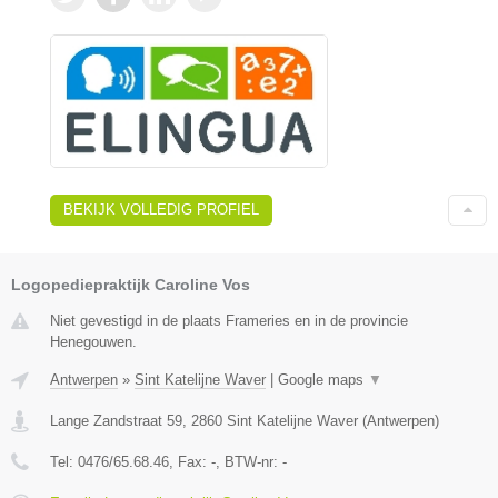
BEKIJK VOLLEDIG PROFIEL
Logopediepraktijk Caroline Vos
Niet gevestigd in de plaats Frameries en in de provincie
Henegouwen.
Antwerpen
»
Sint Katelijne Waver
|
Google maps
▼
Lange Zandstraat 59
,
2860
Sint Katelijne Waver
(
Antwerpen
)
Tel:
0476/65.68.46
, Fax:
-
, BTW-nr:
-