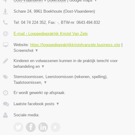
Oost-Vlaanderen
»
Boekhoute
|
Google maps
▼
Schare 24
,
9961
Boekhoute
(
Oost-Vlaanderen
)
Tel:
04 74 224 352
, Fax:
-
, BTW-nr:
0643.494.832
E-mail › Logopediepraktijk Kristel Van Zele
Website:
https://logopediepraktijkkristelvanzele.business.site
|
Screenshot
▼
Kinderen en volwassenen kunnen in de praktijk terecht voor
behandeling en
▼
Stemstoornissen, Leerstoornissen (rekenen, spelling),
Taalstoornissen,
▼
Er wordt gewerkt op afspraak.
Laatste facebook posts
▼
Sociale media: