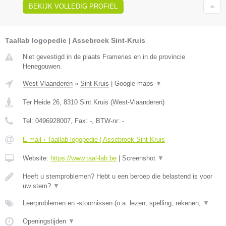
BEKIJK VOLLEDIG PROFIEL
Taallab logopedie | Assebroek Sint-Kruis
Niet gevestigd in de plaats Frameries en in de provincie
Henegouwen.
West-Vlaanderen
»
Sint Kruis
|
Google maps
▼
Ter Heide 26
,
8310
Sint Kruis
(
West-Vlaanderen
)
Tel:
0496928007
, Fax:
-
, BTW-nr:
-
E-mail › Taallab logopedie | Assebroek Sint-Kruis
Website:
https://www.taal-lab.be
|
Screenshot
▼
Heeft u stemproblemen? Hebt u een beroep die belastend is voor
uw stem?
▼
Leerproblemen en -stoornissen (o.a. lezen, spelling, rekenen,
▼
Openingstijden
▼