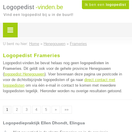
Ik ben een
logopedist
Logopedist
-vinden.be
Vind een logopedist bij u in de buurt!
U bent nu hier:
Home
»
Henegouwen
»
Frameries
Logopedist Frameries
Logopedist-vinden.be bevat helaas nog geen
logopedisten in
Frameries
. Dit geldt ook voor de gehele provincie Henegouwen
(
logopedist Henegouwen
). Voer bovenaan deze pagina uw postcode in
voor de dichtstbijzijnde logopedisten of ga naar
direct contact met
logopedisten
om via één e-mail in contact te komen met meerdere
logopedisten tegelijk. Hieronder worden nu overige resultaten getoond.
1
2
3
4
5
»
»»
Logopediepraktijk Ellen Dhondt, Elingua