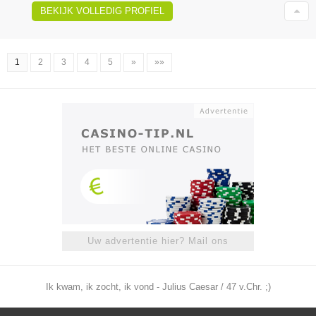
BEKIJK VOLLEDIG PROFIEL
1
2
3
4
5
»
»»
Uw advertentie hier? Mail ons
Ik kwam, ik zocht, ik vond - Julius Caesar / 47 v.Chr. ;)