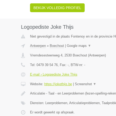
BEKIJK VOLLEDIG PROFIEL
Logopediste Joke Thijs
Niet gevestigd in de plaats Fontenoy en in de provincie
Antwerpen
»
Boechout
|
Google maps
▼
Vremdesesteenweg 4
,
2530
Boechout
(
Antwerpen
)
Tel:
0479 39 54 76
, Fax:
-
, BTW-nr:
-
E-mail › Logopediste Joke Thijs
Website:
https://jokethijs.be
|
Screenshot
▼
Articulatie - Taal - en Leerproblemen (lezen-spelling-reke
Diensten: Leerproblemen, Articulatieproblemen, Taalprob
Er wordt gewerkt op afspraak.