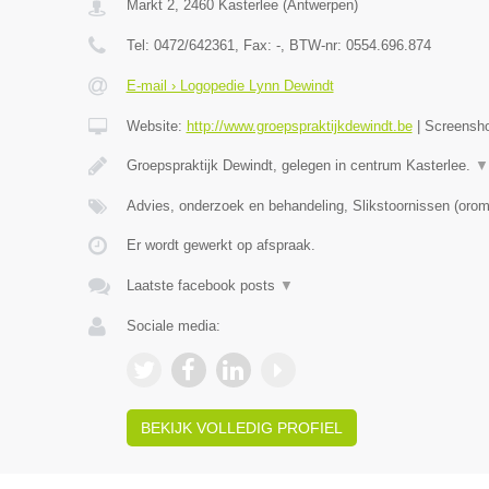
Markt 2
,
2460
Kasterlee
(
Antwerpen
)
Tel:
0472/642361
, Fax:
-
, BTW-nr:
0554.696.874
E-mail › Logopedie Lynn Dewindt
Website:
http://www.groepspraktijkdewindt.be
|
Screensh
Groepspraktijk Dewindt, gelegen in centrum Kasterlee.
▼
Advies, onderzoek en behandeling, Slikstoornissen (oro
Er wordt gewerkt op afspraak.
Laatste facebook posts
▼
Sociale media:
BEKIJK VOLLEDIG PROFIEL