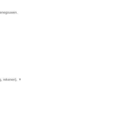
 Henegouwen.
g, rekenen),
▼