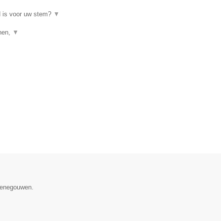
d is voor uw stem?
▼
enen,
▼
 Henegouwen.