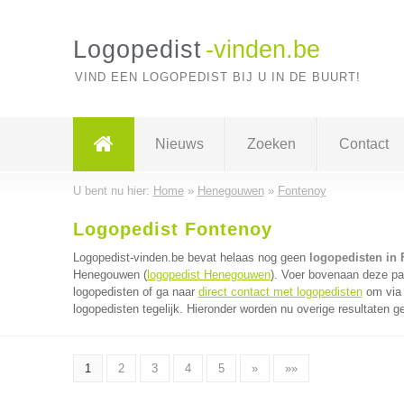
Logopedist
-vinden.be
VIND EEN LOGOPEDIST BIJ U IN DE BUURT!
Nieuws
Zoeken
Contact
U bent nu hier:
Home
»
Henegouwen
»
Fontenoy
Logopedist Fontenoy
Logopedist-vinden.be bevat helaas nog geen
logopedisten in
Henegouwen (
logopedist Henegouwen
). Voer bovenaan deze pag
logopedisten of ga naar
direct contact met logopedisten
om via 
logopedisten tegelijk. Hieronder worden nu overige resultaten g
1
2
3
4
5
»
»»