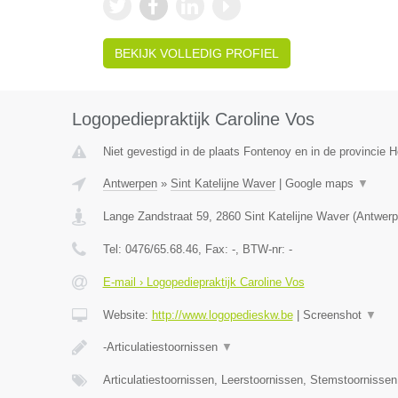
BEKIJK VOLLEDIG PROFIEL
Logopediepraktijk Caroline Vos
Niet gevestigd in de plaats Fontenoy en in de provincie
Antwerpen
»
Sint Katelijne Waver
|
Google maps
▼
Lange Zandstraat 59
,
2860
Sint Katelijne Waver
(
Antwerp
Tel:
0476/65.68.46
, Fax:
-
, BTW-nr:
-
E-mail › Logopediepraktijk Caroline Vos
Website:
http://www.logopedieskw.be
|
Screenshot
▼
-Articulatiestoornissen
▼
Articulatiestoornissen, Leerstoornissen, Stemstoornisse