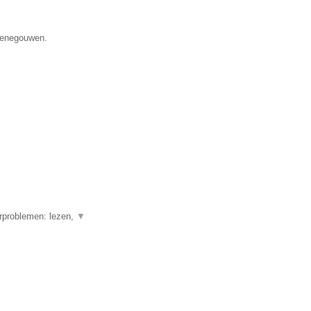
 Henegouwen.
erproblemen: lezen,
▼