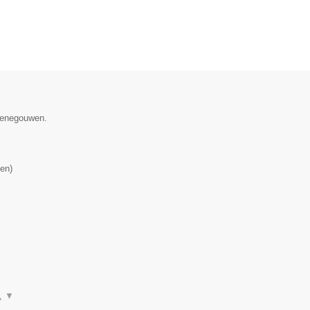
 Henegouwen.
en
)
n,
▼