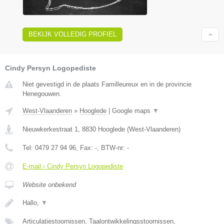
BEKIJK VOLLEDIG PROFIEL
Cindy Persyn Logopediste
Niet gevestigd in de plaats Familleureux en in de provincie
Henegouwen.
West-Vlaanderen
»
Hooglede
|
Google maps
▼
Nieuwkerkestraat 1
,
8830
Hooglede
(
West-Vlaanderen
)
Tel:
0479 27 94 96
, Fax:
-
, BTW-nr:
-
E-mail › Cindy Persyn Logopediste
Website onbekend
Hallo,
▼
Articulatiestoornissen, Taalontwikkelingsstoornissen,