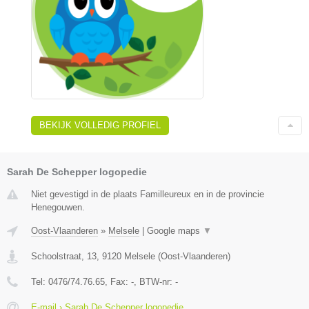
BEKIJK VOLLEDIG PROFIEL
Sarah De Schepper logopedie
Niet gevestigd in de plaats Familleureux en in de provincie
Henegouwen.
Oost-Vlaanderen
»
Melsele
|
Google maps
▼
Schoolstraat, 13
,
9120
Melsele
(
Oost-Vlaanderen
)
Tel:
0476/74.76.65
, Fax:
-
, BTW-nr:
-
E-mail › Sarah De Schepper logopedie