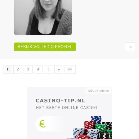
BEKIJK VOLLEDIG PROFIEL
1
2
3
4
5
»
»»