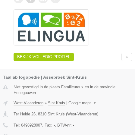
BEKIJK VOLLEDIG PROFIEL
Taallab logopedie | Assebroek Sint-Kruis
Niet gevestigd in de plaats Familleureux en in de provincie
Henegouwen.
West-Vlaanderen
»
Sint Kruis
|
Google maps
▼
Ter Heide 26
,
8310
Sint Kruis
(
West-Vlaanderen
)
Tel:
0496928007
, Fax:
-
, BTW-nr:
-