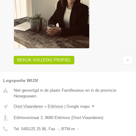
BEKIJK VOLLEDIG PROFIEL
Logopedie WIJS!
Niet gevestigd in de plaats Familleureux en in de provincie
Henegouwen.
Oost-Vlaanderen
»
Etikhove
|
Google maps
▼
Etikhovestraat 3
,
9680
Etikhove
(
Oost-Vlaanderen
)
Tel:
0491/25 25 86
, Fax:
-
, BTW-nr:
-