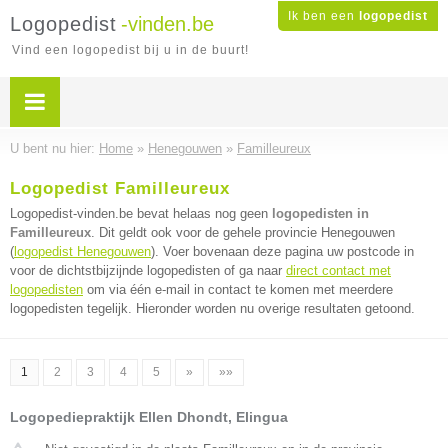
Ik ben een
logopedist
Logopedist
-vinden.be
Vind een logopedist bij u in de buurt!
U bent nu hier:
Home
»
Henegouwen
»
Familleureux
Logopedist Familleureux
Logopedist-vinden.be bevat helaas nog geen
logopedisten in
Familleureux
. Dit geldt ook voor de gehele provincie Henegouwen
(
logopedist Henegouwen
). Voer bovenaan deze pagina uw postcode in
voor de dichtstbijzijnde logopedisten of ga naar
direct contact met
logopedisten
om via één e-mail in contact te komen met meerdere
logopedisten tegelijk. Hieronder worden nu overige resultaten getoond.
1
2
3
4
5
»
»»
Logopediepraktijk Ellen Dhondt, Elingua