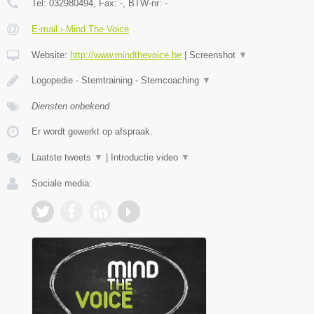
Tel:
032980494
, Fax:
-
, BTW-nr:
-
E-mail › Mind The Voice
Website:
http://www.mindthevoice.be
|
Screenshot
▼
Logopedie - Stemtraining - Stemcoaching
▼
Diensten onbekend
Er wordt gewerkt op afspraak.
Laatste tweets
▼
|
Introductie video
▼
Sociale media: