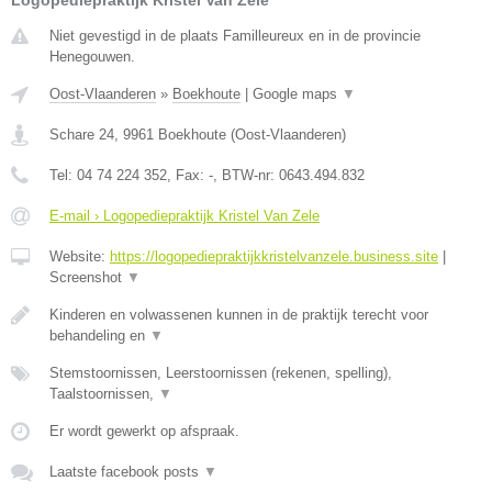
Niet gevestigd in de plaats Familleureux en in de provincie
Henegouwen.
Oost-Vlaanderen
»
Boekhoute
|
Google maps
▼
Schare 24
,
9961
Boekhoute
(
Oost-Vlaanderen
)
Tel:
04 74 224 352
, Fax:
-
, BTW-nr:
0643.494.832
E-mail › Logopediepraktijk Kristel Van Zele
Website:
https://logopediepraktijkkristelvanzele.business.site
|
Screenshot
▼
Kinderen en volwassenen kunnen in de praktijk terecht voor
behandeling en
▼
Stemstoornissen, Leerstoornissen (rekenen, spelling),
Taalstoornissen,
▼
Er wordt gewerkt op afspraak.
Laatste facebook posts
▼