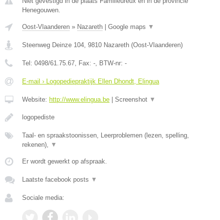
Niet gevestigd in de plaats Familleureux en in de provincie
Henegouwen.
Oost-Vlaanderen
»
Nazareth
|
Google maps
▼
Steenweg Deinze 104
,
9810
Nazareth
(
Oost-Vlaanderen
)
Tel:
0498/61.75.67
, Fax:
-
, BTW-nr:
-
E-mail › Logopediepraktijk Ellen Dhondt, Elingua
Website:
http://www.elingua.be
|
Screenshot
▼
logopediste
Taal- en spraakstoonissen, Leerproblemen (lezen, spelling,
rekenen),
▼
Er wordt gewerkt op afspraak.
Laatste facebook posts
▼
Sociale media: