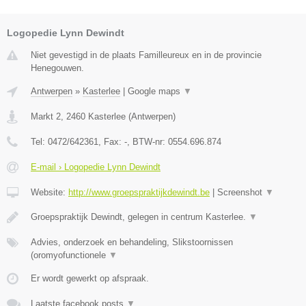
Logopedie Lynn Dewindt
Niet gevestigd in de plaats Familleureux en in de provincie
Henegouwen.
Antwerpen
»
Kasterlee
|
Google maps
▼
Markt 2
,
2460
Kasterlee
(
Antwerpen
)
Tel:
0472/642361
, Fax:
-
, BTW-nr:
0554.696.874
E-mail › Logopedie Lynn Dewindt
Website:
http://www.groepspraktijkdewindt.be
|
Screenshot
▼
Groepspraktijk Dewindt, gelegen in centrum Kasterlee.
▼
Advies, onderzoek en behandeling, Slikstoornissen
(oromyofunctionele
▼
Er wordt gewerkt op afspraak.
Laatste facebook posts
▼