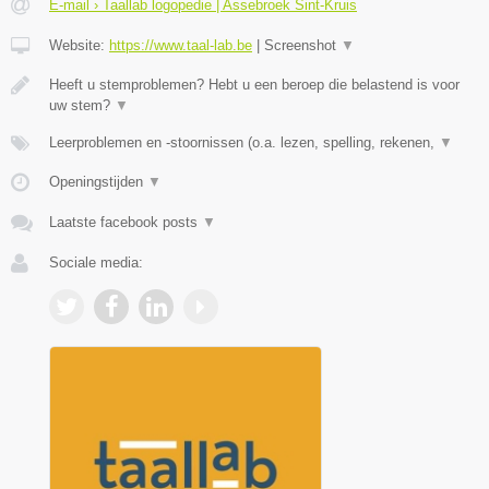
E-mail › Taallab logopedie | Assebroek Sint-Kruis
Website:
https://www.taal-lab.be
|
Screenshot
▼
Heeft u stemproblemen? Hebt u een beroep die belastend is voor
uw stem?
▼
Leerproblemen en -stoornissen (o.a. lezen, spelling, rekenen,
▼
Openingstijden
▼
Laatste facebook posts
▼
Sociale media: