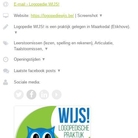
E-mail › Logopedie WIJS!
Website:
https://logopediewijs.be/
|
Screenshot
▼
Logopedie WIJS! is een praktijk gelegen in Maarkedal (Etikhove).
▼
Leerstoornissen (lezen, spelling en rekenen), Articulatie,
Taalstoornissen,
▼
Openingstijden
▼
Laatste facebook posts
▼
Sociale media: