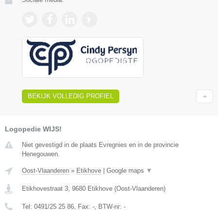
BEKIJK VOLLEDIG PROFIEL
Logopedie WIJS!
Niet gevestigd in de plaats Evregnies en in de provincie
Henegouwen.
Oost-Vlaanderen
»
Etikhove
|
Google maps
▼
Etikhovestraat 3
,
9680
Etikhove
(
Oost-Vlaanderen
)
Tel:
0491/25 25 86
, Fax:
-
, BTW-nr:
-