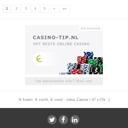
1
2
3
4
5
»
»»
Uw advertentie hier? Mail ons
Ik kwam, ik zocht, ik vond - Julius Caesar / 47 v.Chr. ;)