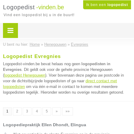
Ik ben een
logopedist
Logopedist
-vinden.be
Vind een logopedist bij u in de buurt!
U bent nu hier:
Home
»
Henegouwen
»
Evregnies
Logopedist Evregnies
Logopedist-vinden.be bevat helaas nog geen
logopedisten in
Evregnies
. Dit geldt ook voor de gehele provincie Henegouwen
(
logopedist Henegouwen
). Voer bovenaan deze pagina uw postcode in
voor de dichtstbijzijnde logopedisten of ga naar
direct contact met
logopedisten
om via één e-mail in contact te komen met meerdere
logopedisten tegelijk. Hieronder worden nu overige resultaten getoond.
1
2
3
4
5
»
»»
Logopediepraktijk Ellen Dhondt, Elingua