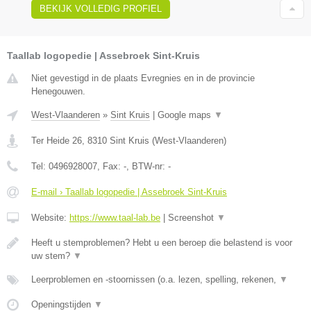
BEKIJK VOLLEDIG PROFIEL
Taallab logopedie | Assebroek Sint-Kruis
Niet gevestigd in de plaats Evregnies en in de provincie
Henegouwen.
West-Vlaanderen
»
Sint Kruis
|
Google maps
▼
Ter Heide 26
,
8310
Sint Kruis
(
West-Vlaanderen
)
Tel:
0496928007
, Fax:
-
, BTW-nr:
-
E-mail › Taallab logopedie | Assebroek Sint-Kruis
Website:
https://www.taal-lab.be
|
Screenshot
▼
Heeft u stemproblemen? Hebt u een beroep die belastend is voor
uw stem?
▼
Leerproblemen en -stoornissen (o.a. lezen, spelling, rekenen,
▼
Openingstijden
▼