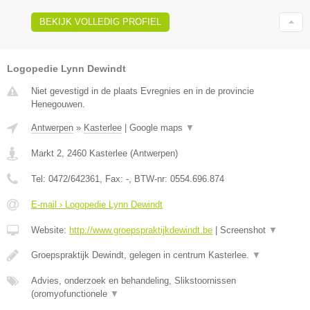
BEKIJK VOLLEDIG PROFIEL
Logopedie Lynn Dewindt
Niet gevestigd in de plaats Evregnies en in de provincie
Henegouwen.
Antwerpen
»
Kasterlee
|
Google maps
▼
Markt 2
,
2460
Kasterlee
(
Antwerpen
)
Tel:
0472/642361
, Fax:
-
, BTW-nr:
0554.696.874
E-mail › Logopedie Lynn Dewindt
Website:
http://www.groepspraktijkdewindt.be
|
Screenshot
▼
Groepspraktijk Dewindt, gelegen in centrum Kasterlee.
▼
Advies, onderzoek en behandeling, Slikstoornissen
(oromyofunctionele
▼