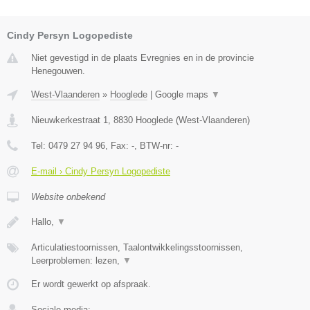
Cindy Persyn Logopediste
Niet gevestigd in de plaats Evregnies en in de provincie
Henegouwen.
West-Vlaanderen
»
Hooglede
|
Google maps
▼
Nieuwkerkestraat 1
,
8830
Hooglede
(
West-Vlaanderen
)
Tel:
0479 27 94 96
, Fax:
-
, BTW-nr:
-
E-mail › Cindy Persyn Logopediste
Website onbekend
Hallo,
▼
Articulatiestoornissen, Taalontwikkelingsstoornissen,
Leerproblemen: lezen,
▼
Er wordt gewerkt op afspraak.
Sociale media: