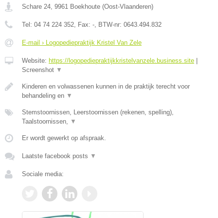
Schare 24
,
9961
Boekhoute
(
Oost-Vlaanderen
)
Tel:
04 74 224 352
, Fax:
-
, BTW-nr:
0643.494.832
E-mail › Logopediepraktijk Kristel Van Zele
Website:
https://logopediepraktijkkristelvanzele.business.site
|
Screenshot
▼
Kinderen en volwassenen kunnen in de praktijk terecht voor
behandeling en
▼
Stemstoornissen, Leerstoornissen (rekenen, spelling),
Taalstoornissen,
▼
Er wordt gewerkt op afspraak.
Laatste facebook posts
▼
Sociale media: