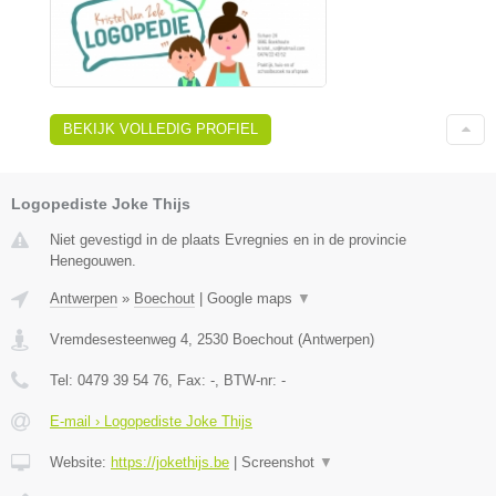
BEKIJK VOLLEDIG PROFIEL
Logopediste Joke Thijs
Niet gevestigd in de plaats Evregnies en in de provincie
Henegouwen.
Antwerpen
»
Boechout
|
Google maps
▼
Vremdesesteenweg 4
,
2530
Boechout
(
Antwerpen
)
Tel:
0479 39 54 76
, Fax:
-
, BTW-nr:
-
E-mail › Logopediste Joke Thijs
Website:
https://jokethijs.be
|
Screenshot
▼