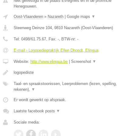
Niet gevestigd in de plaats Evregnies en in de provincie
Henegouwen.
Oost-Vlaanderen
»
Nazareth
|
Google maps
▼
Steenweg Deinze 104
,
9810
Nazareth
(
Oost-Vlaanderen
)
Tel:
0498/61.75.67
, Fax:
-
, BTW-nr:
-
E-mail › Logopediepraktijk Ellen Dhondt, Elingua
Website:
http://www.elingua.be
|
Screenshot
▼
logopediste
Taal- en spraakstoonissen, Leerproblemen (lezen, spelling,
rekenen),
▼
Er wordt gewerkt op afspraak.
Laatste facebook posts
▼
Sociale media: