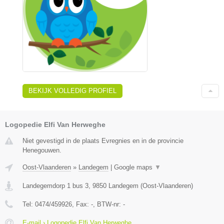
BEKIJK VOLLEDIG PROFIEL
Logopedie Elfi Van Herweghe
Niet gevestigd in de plaats Evregnies en in de provincie
Henegouwen.
Oost-Vlaanderen
»
Landegem
|
Google maps
▼
Landegemdorp 1 bus 3
,
9850
Landegem
(
Oost-Vlaanderen
)
Tel:
0474/459926
, Fax:
-
, BTW-nr:
-
E-mail › Logopedie Elfi Van Herweghe