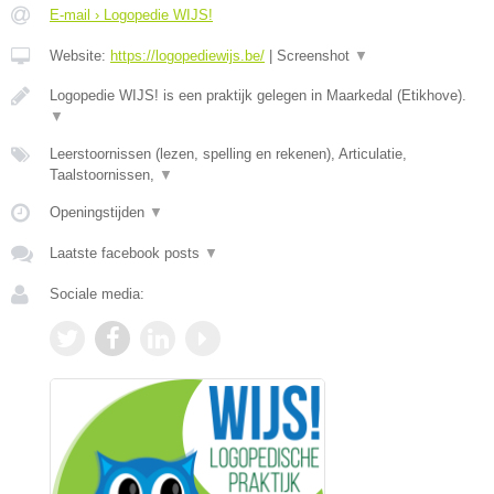
E-mail › Logopedie WIJS!
Website:
https://logopediewijs.be/
|
Screenshot
▼
Logopedie WIJS! is een praktijk gelegen in Maarkedal (Etikhove).
▼
Leerstoornissen (lezen, spelling en rekenen), Articulatie,
Taalstoornissen,
▼
Openingstijden
▼
Laatste facebook posts
▼
Sociale media: