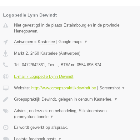
Logopedie Lynn Dewindt
Niet gevestigd in de plaats Estaimbourg en in de provincie
Henegouwen.
Antwerpen
»
Kasterlee
|
Google maps
▼
Markt 2
,
2460
Kasterlee
(
Antwerpen
)
Tel:
0472/642361
, Fax:
-
, BTW-nr:
0554.696.874
E-mail › Logopedie Lynn Dewindt
Website:
http://www.groepspraktijkdewindt.be
|
Screenshot
▼
Groepspraktijk Dewindt, gelegen in centrum Kasterlee.
▼
Advies, onderzoek en behandeling, Slikstoornissen
(oromyofunctionele
▼
Er wordt gewerkt op afspraak.
Laatste facebook posts
▼