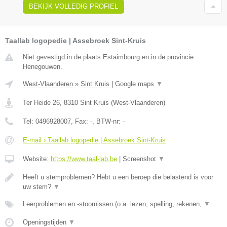
BEKIJK VOLLEDIG PROFIEL
Taallab logopedie | Assebroek Sint-Kruis
Niet gevestigd in de plaats Estaimbourg en in de provincie
Henegouwen.
West-Vlaanderen
»
Sint Kruis
|
Google maps
▼
Ter Heide 26
,
8310
Sint Kruis
(
West-Vlaanderen
)
Tel:
0496928007
, Fax:
-
, BTW-nr:
-
E-mail › Taallab logopedie | Assebroek Sint-Kruis
Website:
https://www.taal-lab.be
|
Screenshot
▼
Heeft u stemproblemen? Hebt u een beroep die belastend is voor
uw stem?
▼
Leerproblemen en -stoornissen (o.a. lezen, spelling, rekenen,
▼
Openingstijden
▼