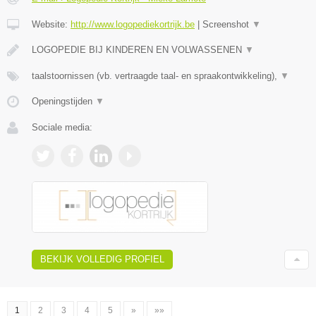
Website:
http://www.logopediekortrijk.be
|
Screenshot
▼
LOGOPEDIE BIJ KINDEREN EN VOLWASSENEN
▼
taalstoornissen (vb. vertraagde taal- en spraakontwikkeling),
▼
Openingstijden
▼
Sociale media:
BEKIJK VOLLEDIG PROFIEL
1
2
3
4
5
»
»»