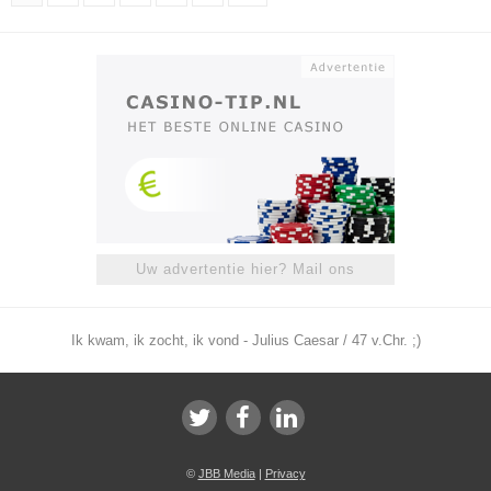
Uw advertentie hier? Mail ons
Ik kwam, ik zocht, ik vond - Julius Caesar / 47 v.Chr. ;)
©
JBB Media
|
Privacy