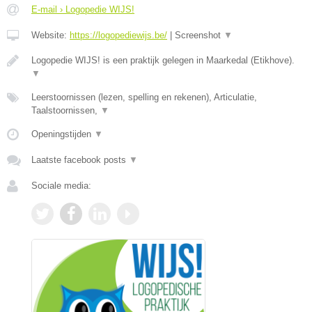
E-mail › Logopedie WIJS!
Website:
https://logopediewijs.be/
|
Screenshot
▼
Logopedie WIJS! is een praktijk gelegen in Maarkedal (Etikhove).
▼
Leerstoornissen (lezen, spelling en rekenen), Articulatie,
Taalstoornissen,
▼
Openingstijden
▼
Laatste facebook posts
▼
Sociale media: