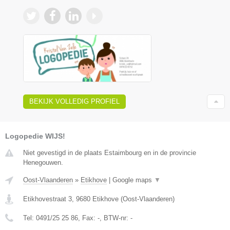
BEKIJK VOLLEDIG PROFIEL
Logopedie WIJS!
Niet gevestigd in de plaats Estaimbourg en in de provincie
Henegouwen.
Oost-Vlaanderen
»
Etikhove
|
Google maps
▼
Etikhovestraat 3
,
9680
Etikhove
(
Oost-Vlaanderen
)
Tel:
0491/25 25 86
, Fax:
-
, BTW-nr:
-