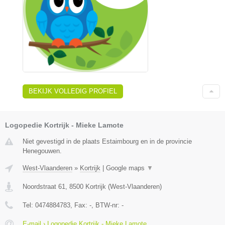
BEKIJK VOLLEDIG PROFIEL
Logopedie Kortrijk - Mieke Lamote
Niet gevestigd in de plaats Estaimbourg en in de provincie
Henegouwen.
West-Vlaanderen
»
Kortrijk
|
Google maps
▼
Noordstraat 61
,
8500
Kortrijk
(
West-Vlaanderen
)
Tel:
0474884783
, Fax:
-
, BTW-nr:
-
E-mail › Logopedie Kortrijk - Mieke Lamote