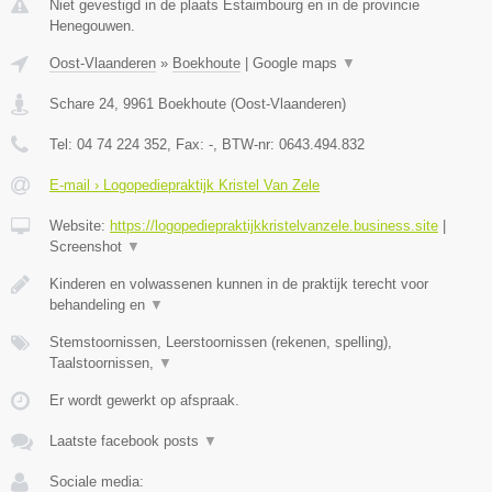
Niet gevestigd in de plaats Estaimbourg en in de provincie
Henegouwen.
Oost-Vlaanderen
»
Boekhoute
|
Google maps
▼
Schare 24
,
9961
Boekhoute
(
Oost-Vlaanderen
)
Tel:
04 74 224 352
, Fax:
-
, BTW-nr:
0643.494.832
E-mail › Logopediepraktijk Kristel Van Zele
Website:
https://logopediepraktijkkristelvanzele.business.site
|
Screenshot
▼
Kinderen en volwassenen kunnen in de praktijk terecht voor
behandeling en
▼
Stemstoornissen, Leerstoornissen (rekenen, spelling),
Taalstoornissen,
▼
Er wordt gewerkt op afspraak.
Laatste facebook posts
▼
Sociale media: