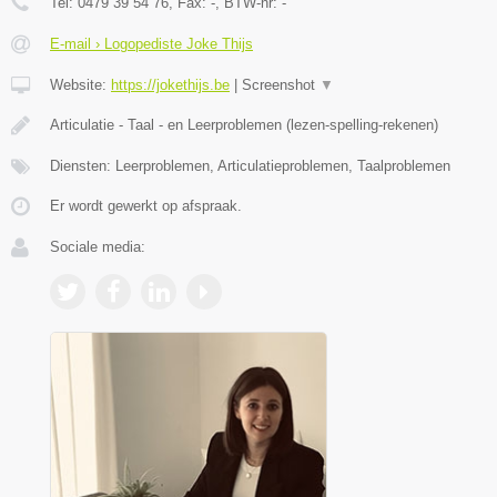
Tel:
0479 39 54 76
, Fax:
-
, BTW-nr:
-
E-mail › Logopediste Joke Thijs
Website:
https://jokethijs.be
|
Screenshot
▼
Articulatie - Taal - en Leerproblemen (lezen-spelling-rekenen)
Diensten: Leerproblemen, Articulatieproblemen, Taalproblemen
Er wordt gewerkt op afspraak.
Sociale media: