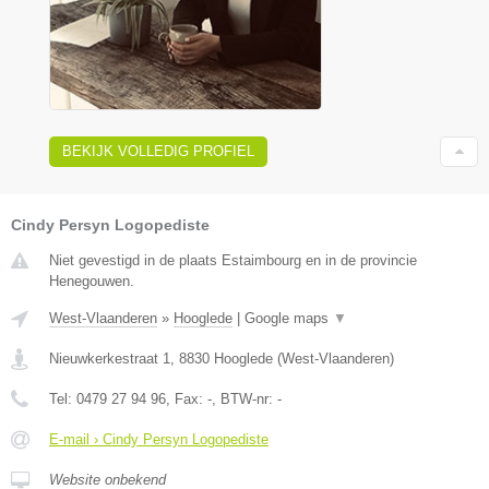
BEKIJK VOLLEDIG PROFIEL
Cindy Persyn Logopediste
Niet gevestigd in de plaats Estaimbourg en in de provincie
Henegouwen.
West-Vlaanderen
»
Hooglede
|
Google maps
▼
Nieuwkerkestraat 1
,
8830
Hooglede
(
West-Vlaanderen
)
Tel:
0479 27 94 96
, Fax:
-
, BTW-nr:
-
E-mail › Cindy Persyn Logopediste
Website onbekend