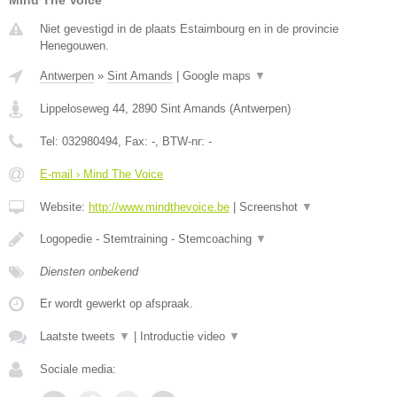
Niet gevestigd in de plaats Estaimbourg en in de provincie
Henegouwen.
Antwerpen
»
Sint Amands
|
Google maps
▼
Lippeloseweg 44
,
2890
Sint Amands
(
Antwerpen
)
Tel:
032980494
, Fax:
-
, BTW-nr:
-
E-mail › Mind The Voice
Website:
http://www.mindthevoice.be
|
Screenshot
▼
Logopedie - Stemtraining - Stemcoaching
▼
Diensten onbekend
Er wordt gewerkt op afspraak.
Laatste tweets
▼
|
Introductie video
▼
Sociale media: