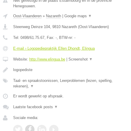
Niet gevestigd in de plaats Estaimbourg en in de provincie
Henegouwen.
Oost-Vlaanderen
»
Nazareth
|
Google maps
▼
Steenweg Deinze 104
,
9810
Nazareth
(
Oost-Vlaanderen
)
Tel:
0498/61.75.67
, Fax:
-
, BTW-nr:
-
E-mail › Logopediepraktijk Ellen Dhondt, Elingua
Website:
http://www.elingua.be
|
Screenshot
▼
logopediste
Taal- en spraakstoonissen, Leerproblemen (lezen, spelling,
rekenen),
▼
Er wordt gewerkt op afspraak.
Laatste facebook posts
▼
Sociale media: