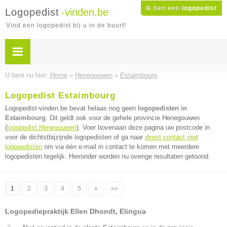
Ik ben een
logopedist
Logopedist
-vinden.be
Vind een logopedist bij u in de buurt!
U bent nu hier:
Home
»
Henegouwen
»
Estaimbourg
Logopedist Estaimbourg
Logopedist-vinden.be bevat helaas nog geen
logopedisten in
Estaimbourg
. Dit geldt ook voor de gehele provincie Henegouwen
(
logopedist Henegouwen
). Voer bovenaan deze pagina uw postcode in
voor de dichtstbijzijnde logopedisten of ga naar
direct contact met
logopedisten
om via één e-mail in contact te komen met meerdere
logopedisten tegelijk. Hieronder worden nu overige resultaten getoond.
1
2
3
4
5
»
»»
Logopediepraktijk Ellen Dhondt, Elingua