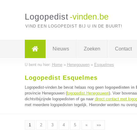
Logopedist
-vinden.be
VIND EEN LOGOPEDIST BIJ U IN DE BUURT!
Nieuws
Zoeken
Contact
U bent nu hier:
Home
»
Henegouwen
»
Esquelmes
Logopedist Esquelmes
Logopedist-vinden.be bevat helaas nog geen
logopedisten in
provincie Henegouwen (
logopedist Henegouwen
). Voer bovenaa
dichtstbijzijnde logopedisten of ga naar
direct contact met logo
met meerdere logopedisten tegelijk. Hieronder worden nu overig
1
2
3
4
5
»
»»