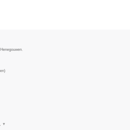
e Henegouwen.
en
)
n,
▼