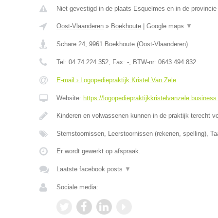
Niet gevestigd in de plaats Esquelmes en in de provinci
Oost-Vlaanderen
»
Boekhoute
|
Google maps
▼
Schare 24
,
9961
Boekhoute
(
Oost-Vlaanderen
)
Tel:
04 74 224 352
, Fax:
-
, BTW-nr:
0643.494.832
E-mail › Logopediepraktijk Kristel Van Zele
Website:
https://logopediepraktijkkristelvanzele.business.
Kinderen en volwassenen kunnen in de praktijk terecht v
Stemstoornissen, Leerstoornissen (rekenen, spelling), Ta
Er wordt gewerkt op afspraak.
Laatste facebook posts
▼
Sociale media: