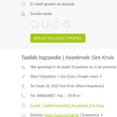
Er wordt gewerkt op afspraak.
Sociale media:
BEKIJK VOLLEDIG PROFIEL
Taallab logopedie | Assebroek Sint-Kruis
Niet gevestigd in de plaats Esquelmes en in de provinci
West-Vlaanderen
»
Sint Kruis
|
Google maps
▼
Ter Heide 26
,
8310
Sint Kruis
(
West-Vlaanderen
)
Tel:
0496928007
, Fax:
-
, BTW-nr:
-
E-mail › Taallab logopedie | Assebroek Sint-Kruis
Website:
https://www.taal-lab.be
|
Screenshot
▼