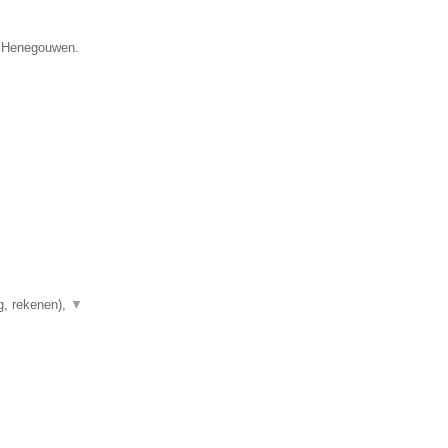
e Henegouwen.
g, rekenen),
▼