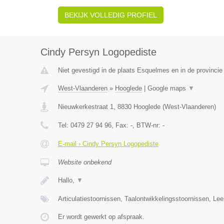
BEKIJK VOLLEDIG PROFIEL
Cindy Persyn Logopediste
Niet gevestigd in de plaats Esquelmes en in de provinci
West-Vlaanderen
»
Hooglede
|
Google maps
▼
Nieuwkerkestraat 1
,
8830
Hooglede
(
West-Vlaanderen
)
Tel:
0479 27 94 96
, Fax:
-
, BTW-nr:
-
E-mail › Cindy Persyn Logopediste
Website onbekend
Hallo,
▼
Articulatiestoornissen, Taalontwikkelingsstoornissen, Le
Er wordt gewerkt op afspraak.