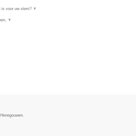
d is voor uw stem?
▼
enen,
▼
e Henegouwen.