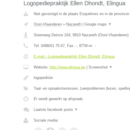
Logopediepraktijk Ellen Dhondt, Elingua
Niet gevestigd in de plaats Esquelmes en in de provinci
Oost-Vlaanderen
»
Nazareth
|
Google maps
▼
Steenweg Deinze 104
,
9810
Nazareth
(
Oost-Vlaanderen
)
Tel:
0498/61.75.67
, Fax:
-
, BTW-nr:
-
E-mail › Logopediepraktijk Ellen Dhondt, Elingua
Website:
http://www.elingua.be
|
Screenshot
▼
logopediste
Taal- en spraakstoonissen, Leerproblemen (lezen, spellin
Er wordt gewerkt op afspraak.
Laatste facebook posts
▼
Sociale media: