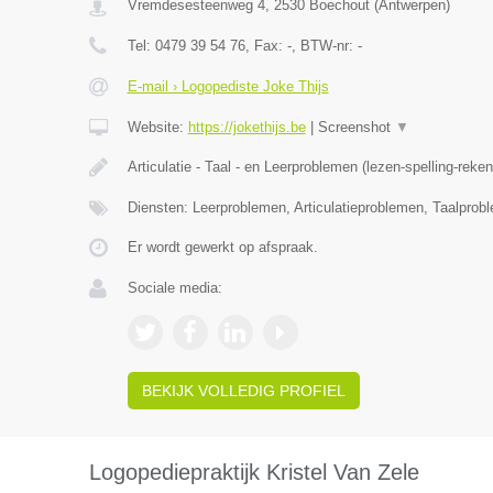
Vremdesesteenweg 4
,
2530
Boechout
(
Antwerpen
)
Tel:
0479 39 54 76
, Fax:
-
, BTW-nr:
-
E-mail › Logopediste Joke Thijs
Website:
https://jokethijs.be
|
Screenshot
▼
Articulatie - Taal - en Leerproblemen (lezen-spelling-reke
Diensten: Leerproblemen, Articulatieproblemen, Taalprob
Er wordt gewerkt op afspraak.
Sociale media:
BEKIJK VOLLEDIG PROFIEL
Logopediepraktijk Kristel Van Zele