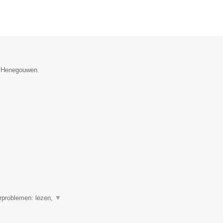
e Henegouwen.
erproblemen: lezen,
▼