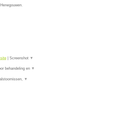
e Henegouwen.
site
|
Screenshot
▼
oor behandeling en
▼
alstoornissen,
▼