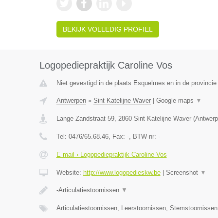
BEKIJK VOLLEDIG PROFIEL
Logopediepraktijk Caroline Vos
Niet gevestigd in de plaats Esquelmes en in de provinci
Antwerpen
»
Sint Katelijne Waver
|
Google maps
▼
Lange Zandstraat 59
,
2860
Sint Katelijne Waver
(
Antwerp
Tel:
0476/65.68.46
, Fax:
-
, BTW-nr:
-
E-mail › Logopediepraktijk Caroline Vos
Website:
http://www.logopedieskw.be
|
Screenshot
▼
-Articulatiestoornissen
▼
Articulatiestoornissen, Leerstoornissen, Stemstoornisse