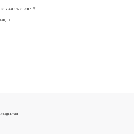
d is voor uw stem?
▼
enen,
▼
 Henegouwen.