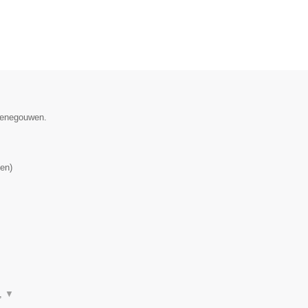
 Henegouwen.
en
)
n,
▼