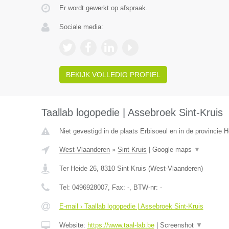
Er wordt gewerkt op afspraak.
Sociale media:
BEKIJK VOLLEDIG PROFIEL
Taallab logopedie | Assebroek Sint-Kruis
Niet gevestigd in de plaats Erbisoeul en in de provincie
West-Vlaanderen
»
Sint Kruis
|
Google maps
▼
Ter Heide 26
,
8310
Sint Kruis
(
West-Vlaanderen
)
Tel:
0496928007
, Fax:
-
, BTW-nr:
-
E-mail › Taallab logopedie | Assebroek Sint-Kruis
Website:
https://www.taal-lab.be
|
Screenshot
▼