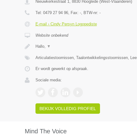
Nieuwkerkestraat 1
,
8830
Hooglede
(
West-Vlaanderen
)
Tel:
0479 27 94 96
, Fax:
-
, BTW-nr:
-
E-mail › Cindy Persyn Logopediste
Website onbekend
Hallo,
▼
Articulatiestoornissen, Taalontwikkelingsstoornissen, Le
Er wordt gewerkt op afspraak.
Sociale media:
BEKIJK VOLLEDIG PROFIEL
Mind The Voice