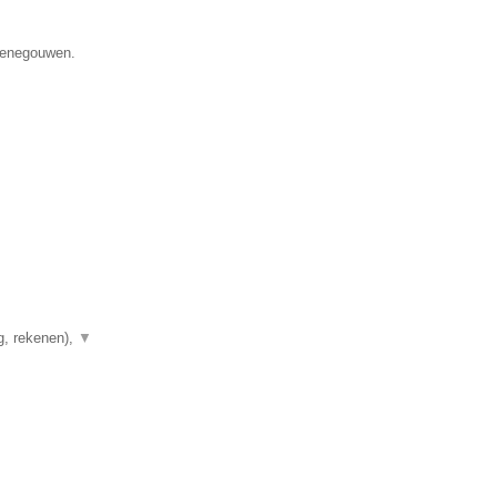
 Henegouwen.
g, rekenen),
▼