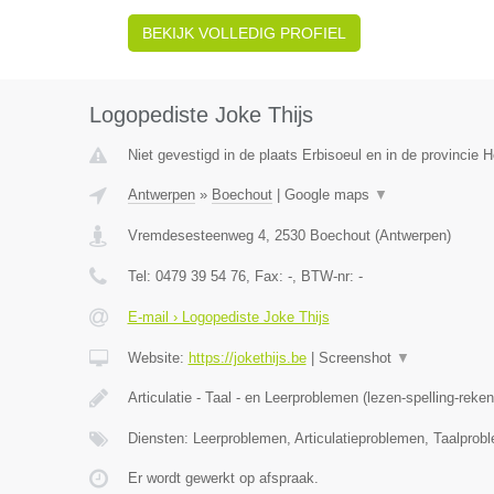
BEKIJK VOLLEDIG PROFIEL
Logopediste Joke Thijs
Niet gevestigd in de plaats Erbisoeul en in de provincie
Antwerpen
»
Boechout
|
Google maps
▼
Vremdesesteenweg 4
,
2530
Boechout
(
Antwerpen
)
Tel:
0479 39 54 76
, Fax:
-
, BTW-nr:
-
E-mail › Logopediste Joke Thijs
Website:
https://jokethijs.be
|
Screenshot
▼
Articulatie - Taal - en Leerproblemen (lezen-spelling-reke
Diensten: Leerproblemen, Articulatieproblemen, Taalprob
Er wordt gewerkt op afspraak.