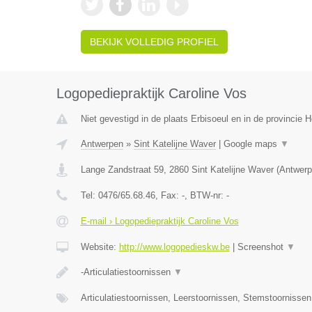
BEKIJK VOLLEDIG PROFIEL
Logopediepraktijk Caroline Vos
Niet gevestigd in de plaats Erbisoeul en in de provincie
Antwerpen
»
Sint Katelijne Waver
|
Google maps
▼
Lange Zandstraat 59
,
2860
Sint Katelijne Waver
(
Antwerp
Tel:
0476/65.68.46
, Fax:
-
, BTW-nr:
-
E-mail › Logopediepraktijk Caroline Vos
Website:
http://www.logopedieskw.be
|
Screenshot
▼
-Articulatiestoornissen
▼
Articulatiestoornissen, Leerstoornissen, Stemstoornisse