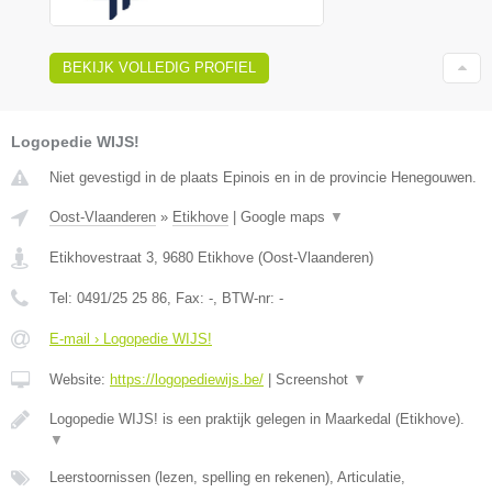
BEKIJK VOLLEDIG PROFIEL
Logopedie WIJS!
Niet gevestigd in de plaats Epinois en in de provincie Henegouwen.
Oost-Vlaanderen
»
Etikhove
|
Google maps
▼
Etikhovestraat 3
,
9680
Etikhove
(
Oost-Vlaanderen
)
Tel:
0491/25 25 86
, Fax:
-
, BTW-nr:
-
E-mail › Logopedie WIJS!
Website:
https://logopediewijs.be/
|
Screenshot
▼
Logopedie WIJS! is een praktijk gelegen in Maarkedal (Etikhove).
▼
Leerstoornissen (lezen, spelling en rekenen), Articulatie,