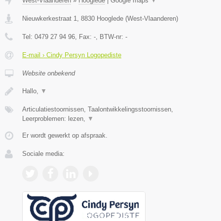
West-Vlaanderen
»
Hooglede
|
Google maps
▼
Nieuwkerkestraat 1
,
8830
Hooglede
(
West-Vlaanderen
)
Tel:
0479 27 94 96
, Fax:
-
, BTW-nr:
-
E-mail › Cindy Persyn Logopediste
Website onbekend
Hallo,
▼
Articulatiestoornissen, Taalontwikkelingsstoornissen,
Leerproblemen: lezen,
▼
Er wordt gewerkt op afspraak.
Sociale media: