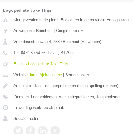
Logopediste Joke Thijs
Niet gevestigd in de plaats Epinois en in de provincie Henegouwen.
Antwerpen
»
Boechout
|
Google maps
▼
Vremdesesteenweg 4
,
2530
Boechout
(
Antwerpen
)
Tel:
0479 39 54 76
, Fax:
-
, BTW-nr:
-
E-mail › Logopediste Joke Thijs
Website:
https://jokethijs.be
|
Screenshot
▼
Articulatie - Taal - en Leerproblemen (lezen-spelling-rekenen)
Diensten: Leerproblemen, Articulatieproblemen, Taalproblemen
Er wordt gewerkt op afspraak.
Sociale media: