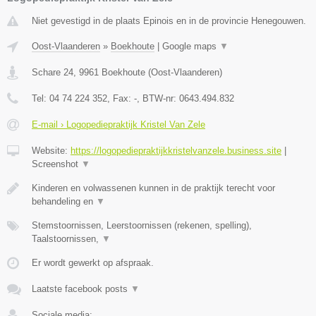
Niet gevestigd in de plaats Epinois en in de provincie Henegouwen.
Oost-Vlaanderen
»
Boekhoute
|
Google maps
▼
Schare 24
,
9961
Boekhoute
(
Oost-Vlaanderen
)
Tel:
04 74 224 352
, Fax:
-
, BTW-nr:
0643.494.832
E-mail › Logopediepraktijk Kristel Van Zele
Website:
https://logopediepraktijkkristelvanzele.business.site
|
Screenshot
▼
Kinderen en volwassenen kunnen in de praktijk terecht voor
behandeling en
▼
Stemstoornissen, Leerstoornissen (rekenen, spelling),
Taalstoornissen,
▼
Er wordt gewerkt op afspraak.
Laatste facebook posts
▼
Sociale media: