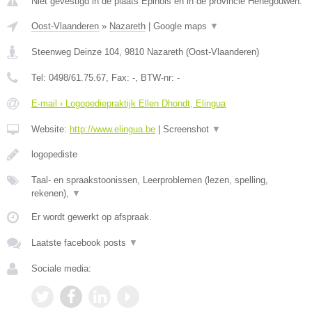
Niet gevestigd in de plaats Epinois en in de provincie Henegouwen.
Oost-Vlaanderen
»
Nazareth
|
Google maps
▼
Steenweg Deinze 104
,
9810
Nazareth
(
Oost-Vlaanderen
)
Tel:
0498/61.75.67
, Fax:
-
, BTW-nr:
-
E-mail › Logopediepraktijk Ellen Dhondt, Elingua
Website:
http://www.elingua.be
|
Screenshot
▼
logopediste
Taal- en spraakstoonissen, Leerproblemen (lezen, spelling,
rekenen),
▼
Er wordt gewerkt op afspraak.
Laatste facebook posts
▼
Sociale media: