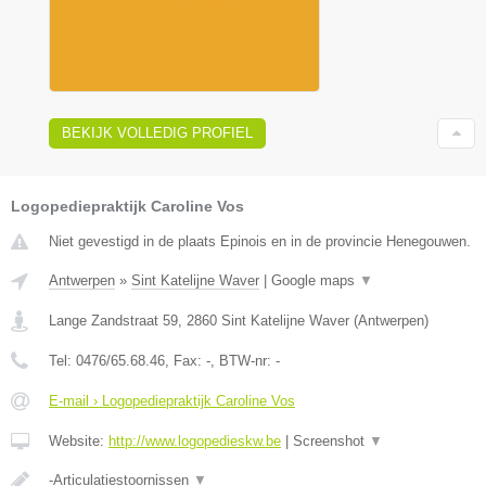
BEKIJK VOLLEDIG PROFIEL
Logopediepraktijk Caroline Vos
Niet gevestigd in de plaats Epinois en in de provincie Henegouwen.
Antwerpen
»
Sint Katelijne Waver
|
Google maps
▼
Lange Zandstraat 59
,
2860
Sint Katelijne Waver
(
Antwerpen
)
Tel:
0476/65.68.46
, Fax:
-
, BTW-nr:
-
E-mail › Logopediepraktijk Caroline Vos
Website:
http://www.logopedieskw.be
|
Screenshot
▼
-Articulatiestoornissen
▼