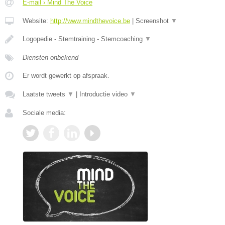
E-mail › Mind The Voice
Website:
http://www.mindthevoice.be
|
Screenshot
▼
Logopedie - Stemtraining - Stemcoaching
▼
Diensten onbekend
Er wordt gewerkt op afspraak.
Laatste tweets
▼
|
Introductie video
▼
Sociale media: