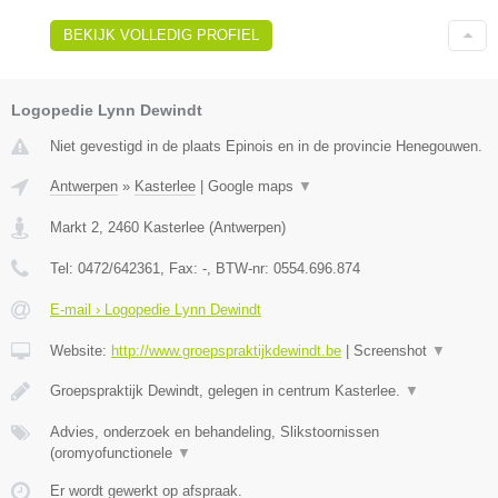
BEKIJK VOLLEDIG PROFIEL
Logopedie Lynn Dewindt
Niet gevestigd in de plaats Epinois en in de provincie Henegouwen.
Antwerpen
»
Kasterlee
|
Google maps
▼
Markt 2
,
2460
Kasterlee
(
Antwerpen
)
Tel:
0472/642361
, Fax:
-
, BTW-nr:
0554.696.874
E-mail › Logopedie Lynn Dewindt
Website:
http://www.groepspraktijkdewindt.be
|
Screenshot
▼
Groepspraktijk Dewindt, gelegen in centrum Kasterlee.
▼
Advies, onderzoek en behandeling, Slikstoornissen
(oromyofunctionele
▼
Er wordt gewerkt op afspraak.