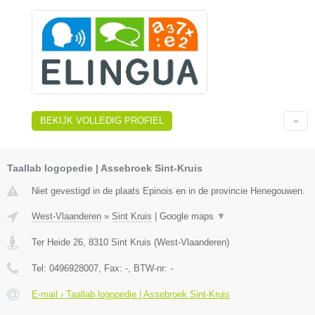
BEKIJK VOLLEDIG PROFIEL
Taallab logopedie | Assebroek Sint-Kruis
Niet gevestigd in de plaats Epinois en in de provincie Henegouwen.
West-Vlaanderen
»
Sint Kruis
|
Google maps
▼
Ter Heide 26
,
8310
Sint Kruis
(
West-Vlaanderen
)
Tel:
0496928007
, Fax:
-
, BTW-nr:
-
E-mail › Taallab logopedie | Assebroek Sint-Kruis