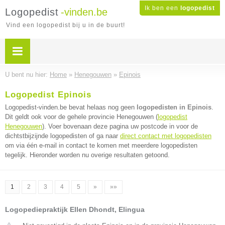
Ik ben een
logopedist
Logopedist
-vinden.be
Vind een logopedist bij u in de buurt!
U bent nu hier:
Home
»
Henegouwen
»
Epinois
Logopedist Epinois
Logopedist-vinden.be bevat helaas nog geen
logopedisten in Epinois
.
Dit geldt ook voor de gehele provincie Henegouwen (
logopedist
Henegouwen
). Voer bovenaan deze pagina uw postcode in voor de
dichtstbijzijnde logopedisten of ga naar
direct contact met logopedisten
om via één e-mail in contact te komen met meerdere logopedisten
tegelijk. Hieronder worden nu overige resultaten getoond.
1
2
3
4
5
»
»»
Logopediepraktijk Ellen Dhondt, Elingua