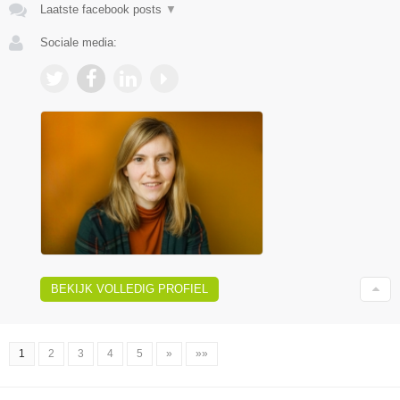
Laatste facebook posts
▼
Sociale media:
BEKIJK VOLLEDIG PROFIEL
1
2
3
4
5
»
»»