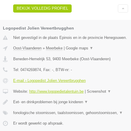
BEKIJK VOLLEDIG PROFIEL
Logopedist Jolien Vereertbrugghen
Niet gevestigd in de plaats Epinois en in de provincie Henegouwen.
Oost-Vlaanderen
»
Meerbeke
|
Google maps
▼
Beneden-Hemelrijk 53
,
9400
Meerbeke
(
Oost-Vlaanderen
)
Tel:
0474269874
, Fax:
-
, BTW-nr:
-
E-mail › Logopedist Jolien Vereertbrugghen
Website:
http://www.logopedietalentuin.be
|
Screenshot
▼
Eet- en drinkproblemen bij jonge kinderen
▼
fonologische stoornissen, taalstoornissen, gehoorstoornissen,
▼
Er wordt gewerkt op afspraak.