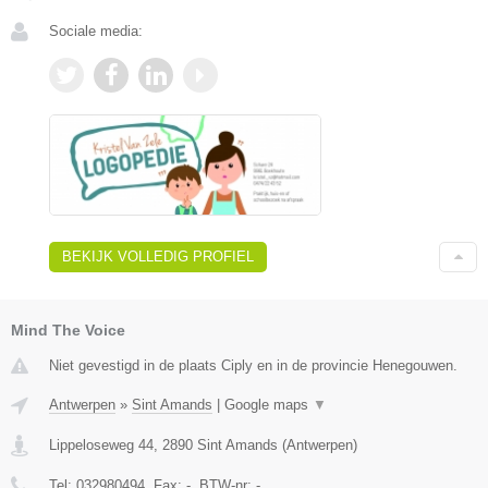
Sociale media:
BEKIJK VOLLEDIG PROFIEL
Mind The Voice
Niet gevestigd in de plaats Ciply en in de provincie Henegouwen.
Antwerpen
»
Sint Amands
|
Google maps
▼
Lippeloseweg 44
,
2890
Sint Amands
(
Antwerpen
)
Tel:
032980494
, Fax:
-
, BTW-nr:
-