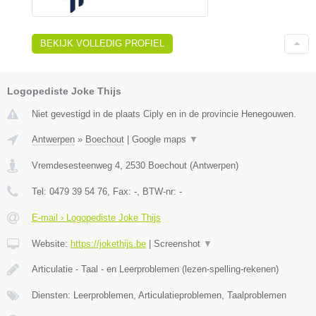
BEKIJK VOLLEDIG PROFIEL
Logopediste Joke Thijs
Niet gevestigd in de plaats Ciply en in de provincie Henegouwen.
Antwerpen
»
Boechout
|
Google maps
▼
Vremdesesteenweg 4
,
2530
Boechout
(
Antwerpen
)
Tel:
0479 39 54 76
, Fax:
-
, BTW-nr:
-
E-mail › Logopediste Joke Thijs
Website:
https://jokethijs.be
|
Screenshot
▼
Articulatie - Taal - en Leerproblemen (lezen-spelling-rekenen)
Diensten: Leerproblemen, Articulatieproblemen, Taalproblemen