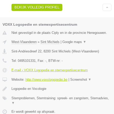
BEKIJK VOLLEDIG PROFIEL
VOXX Logopedie en stemexpertisecentrum
Niet gevestigd in de plaats Ciply en in de provincie Henegouwen.
West-Vlaanderen
»
Sint Michiels
|
Google maps
▼
Sint-Andriesdreef 22
,
8200
Sint Michiels
(
West-Vlaanderen
)
Tel:
0495101331
, Fax:
-
, BTW-nr:
-
E-mail › VOXX Logopedie en stemexpertisecentrum
Website:
http://www.voxxlogopedie.be
|
Screenshot
▼
Logopedie en Vocologie
Stemproblemen, Stemtraining: spreek- en zangstem, Stemadvies,
▼
Er wordt gewerkt op afspraak.