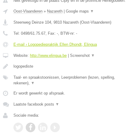
Niet gevestigd in de plaats Ciply en in de provincie Henegouwen.
Oost-Vlaanderen
»
Nazareth
|
Google maps
▼
Steenweg Deinze 104
,
9810
Nazareth
(
Oost-Vlaanderen
)
Tel:
0498/61.75.67
, Fax:
-
, BTW-nr:
-
E-mail › Logopediepraktijk Ellen Dhondt, Elingua
Website:
http://www.elingua.be
|
Screenshot
▼
logopediste
Taal- en spraakstoonissen, Leerproblemen (lezen, spelling,
rekenen),
▼
Er wordt gewerkt op afspraak.
Laatste facebook posts
▼
Sociale media: