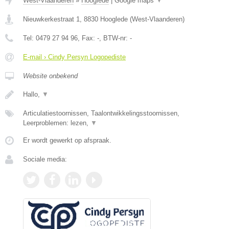
West-Vlaanderen
»
Hooglede
|
Google maps
▼
Nieuwkerkestraat 1
,
8830
Hooglede
(
West-Vlaanderen
)
Tel:
0479 27 94 96
, Fax:
-
, BTW-nr:
-
E-mail › Cindy Persyn Logopediste
Website onbekend
Hallo,
▼
Articulatiestoornissen, Taalontwikkelingsstoornissen,
Leerproblemen: lezen,
▼
Er wordt gewerkt op afspraak.
Sociale media: