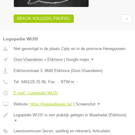
BEKIJK VOLLEDIG PROFIEL
Logopedie WIJS!
Niet gevestigd in de plaats Ciply en in de provincie Henegouwen.
Oost-Vlaanderen
»
Etikhove
|
Google maps
▼
Etikhovestraat 3
,
9680
Etikhove
(
Oost-Vlaanderen
)
Tel:
0491/25 25 86
, Fax:
-
, BTW-nr:
-
E-mail › Logopedie WIJS!
Website:
https://logopediewijs.be/
|
Screenshot
▼
Logopedie WIJS! is een praktijk gelegen in Maarkedal (Etikhove).
▼
Leerstoornissen (lezen, spelling en rekenen), Articulatie,