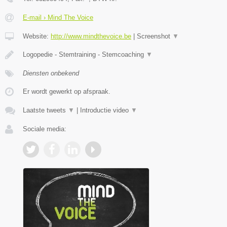
E-mail › Mind The Voice
Website:
http://www.mindthevoice.be
|
Screenshot
▼
Logopedie - Stemtraining - Stemcoaching
▼
Diensten onbekend
Er wordt gewerkt op afspraak.
Laatste tweets
▼
|
Introductie video
▼
Sociale media: