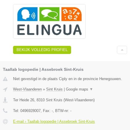
BEKIJK VOLLEDIG PROFIEL
Taallab logopedie | Assebroek Sint-Kruis
Niet gevestigd in de plaats Ciply en in de provincie Henegouwen.
West-Vlaanderen
»
Sint Kruis
|
Google maps
▼
Ter Heide 26
,
8310
Sint Kruis
(
West-Vlaanderen
)
Tel:
0496928007
, Fax:
-
, BTW-nr:
-
E-mail › Taallab logopedie | Assebroek Sint-Kruis