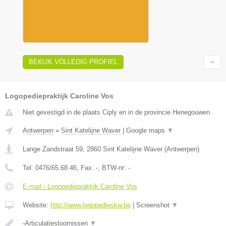
BEKIJK VOLLEDIG PROFIEL
Logopediepraktijk Caroline Vos
Niet gevestigd in de plaats Ciply en in de provincie Henegouwen.
Antwerpen
»
Sint Katelijne Waver
|
Google maps
▼
Lange Zandstraat 59
,
2860
Sint Katelijne Waver
(
Antwerpen
)
Tel:
0476/65.68.46
, Fax:
-
, BTW-nr:
-
E-mail › Logopediepraktijk Caroline Vos
Website:
http://www.logopedieskw.be
|
Screenshot
▼
-Articulatiestoornissen
▼