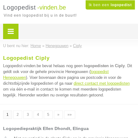
Ik ben een
logopedist
Logopedist
-vinden.be
Vind een logopedist bij u in de buurt!
U bent nu hier:
Home
»
Henegouwen
»
Ciply
Logopedist Ciply
Logopedist-vinden.be bevat helaas nog geen
logopedisten in Ciply
. Dit
geldt ook voor de gehele provincie Henegouwen (
logopedist
Henegouwen
). Voer bovenaan deze pagina uw postcode in voor de
dichtstbijzijnde logopedisten of ga naar
direct contact met logopedisten
om via één e-mail in contact te komen met meerdere logopedisten
tegelijk. Hieronder worden nu overige resultaten getoond.
1
2
3
4
5
»
»»
Logopediepraktijk Ellen Dhondt, Elingua