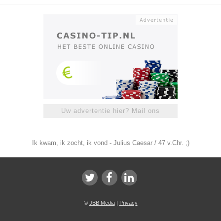
Uw advertentie hier? Mail ons
Ik kwam, ik zocht, ik vond - Julius Caesar / 47 v.Chr. ;)
©
JBB Media
|
Privacy