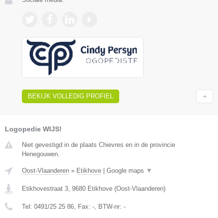
BEKIJK VOLLEDIG PROFIEL
Logopedie WIJS!
Niet gevestigd in de plaats Chievres en in de provincie
Henegouwen.
Oost-Vlaanderen
»
Etikhove
|
Google maps
▼
Etikhovestraat 3
,
9680
Etikhove
(
Oost-Vlaanderen
)
Tel:
0491/25 25 86
, Fax:
-
, BTW-nr:
-