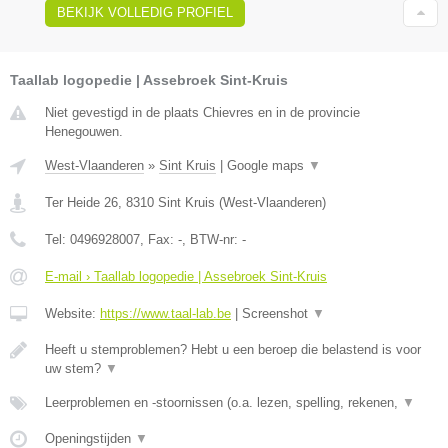
BEKIJK VOLLEDIG PROFIEL
Taallab logopedie | Assebroek Sint-Kruis
Niet gevestigd in de plaats Chievres en in de provincie
Henegouwen.
West-Vlaanderen
»
Sint Kruis
|
Google maps
▼
Ter Heide 26
,
8310
Sint Kruis
(
West-Vlaanderen
)
Tel:
0496928007
, Fax:
-
, BTW-nr:
-
E-mail › Taallab logopedie | Assebroek Sint-Kruis
Website:
https://www.taal-lab.be
|
Screenshot
▼
Heeft u stemproblemen? Hebt u een beroep die belastend is voor
uw stem?
▼
Leerproblemen en -stoornissen (o.a. lezen, spelling, rekenen,
▼
Openingstijden
▼