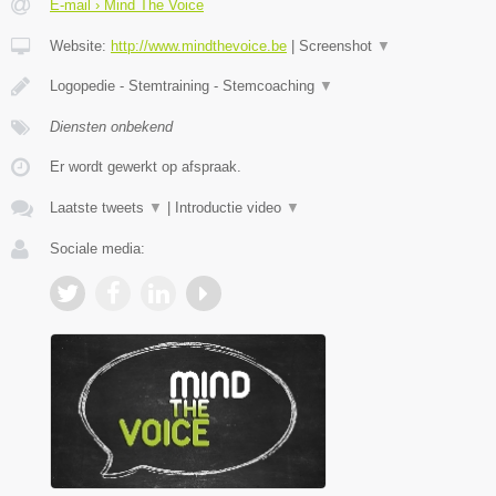
E-mail › Mind The Voice
Website:
http://www.mindthevoice.be
|
Screenshot
▼
Logopedie - Stemtraining - Stemcoaching
▼
Diensten onbekend
Er wordt gewerkt op afspraak.
Laatste tweets
▼
|
Introductie video
▼
Sociale media: