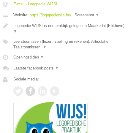
E-mail › Logopedie WIJS!
Website:
https://logopediewijs.be/
|
Screenshot
▼
Logopedie WIJS! is een praktijk gelegen in Maarkedal (Etikhove).
▼
Leerstoornissen (lezen, spelling en rekenen), Articulatie,
Taalstoornissen,
▼
Openingstijden
▼
Laatste facebook posts
▼
Sociale media: