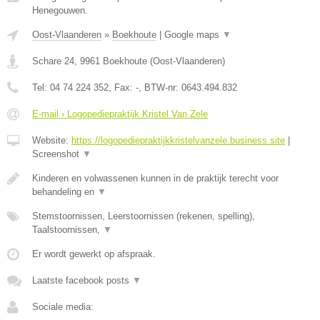
Henegouwen.
Oost-Vlaanderen
»
Boekhoute
|
Google maps
▼
Schare 24
,
9961
Boekhoute
(
Oost-Vlaanderen
)
Tel:
04 74 224 352
, Fax:
-
, BTW-nr:
0643.494.832
E-mail › Logopediepraktijk Kristel Van Zele
Website:
https://logopediepraktijkkristelvanzele.business.site
|
Screenshot
▼
Kinderen en volwassenen kunnen in de praktijk terecht voor
behandeling en
▼
Stemstoornissen, Leerstoornissen (rekenen, spelling),
Taalstoornissen,
▼
Er wordt gewerkt op afspraak.
Laatste facebook posts
▼
Sociale media: