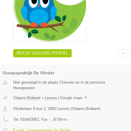
BEKIJK VOLLEDIG PROFIEL
Groepspraktijk De Vlinder
Niet gevestigd in de plaats Chievres en in de provincie
Henegouwen.
Vlaams-Brabant
»
Leuven
|
Google maps
▼
Vlinderlaan 8 bus 2
,
3000
Leuven
(
Vlaams-Brabant
)
Tel:
016463062
, Fax:
-
, BTW-nr:
-
E-mail › Groepspraktijk De Vlinder