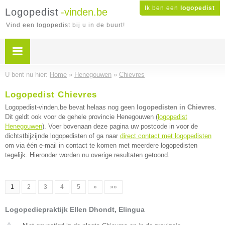
Ik ben een
logopedist
Logopedist
-vinden.be
Vind een logopedist bij u in de buurt!
U bent nu hier:
Home
»
Henegouwen
»
Chievres
Logopedist Chievres
Logopedist-vinden.be bevat helaas nog geen
logopedisten in Chievres
.
Dit geldt ook voor de gehele provincie Henegouwen (
logopedist
Henegouwen
). Voer bovenaan deze pagina uw postcode in voor de
dichtstbijzijnde logopedisten of ga naar
direct contact met logopedisten
om via één e-mail in contact te komen met meerdere logopedisten
tegelijk. Hieronder worden nu overige resultaten getoond.
1
2
3
4
5
»
»»
Logopediepraktijk Ellen Dhondt, Elingua