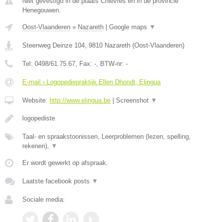
Niet gevestigd in de plaats Chievres en in de provincie
Henegouwen.
Oost-Vlaanderen
»
Nazareth
|
Google maps
▼
Steenweg Deinze 104
,
9810
Nazareth
(
Oost-Vlaanderen
)
Tel:
0498/61.75.67
, Fax:
-
, BTW-nr:
-
E-mail › Logopediepraktijk Ellen Dhondt, Elingua
Website:
http://www.elingua.be
|
Screenshot
▼
logopediste
Taal- en spraakstoonissen, Leerproblemen (lezen, spelling,
rekenen),
▼
Er wordt gewerkt op afspraak.
Laatste facebook posts
▼
Sociale media: