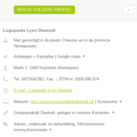
BEKIJK VOLLEDIG PROFIEL
Logopedie Lynn Dewindt
Niet gevestigd in de plaats Chievres en in de provincie
Henegouwen.
Antwerpen
»
Kasterlee
|
Google maps
▼
Markt 2
,
2460
Kasterlee
(
Antwerpen
)
Tel:
0472/642361
, Fax:
-
, BTW-nr:
0554.696.874
E-mail › Logopedie Lynn Dewindt
Website:
http://www.groepspraktijkdewindt.be
|
Screenshot
▼
Groepspraktijk Dewindt, gelegen in centrum Kasterlee.
▼
Advies, onderzoek en behandeling, Slikstoornissen
(oromyofunctionele
▼