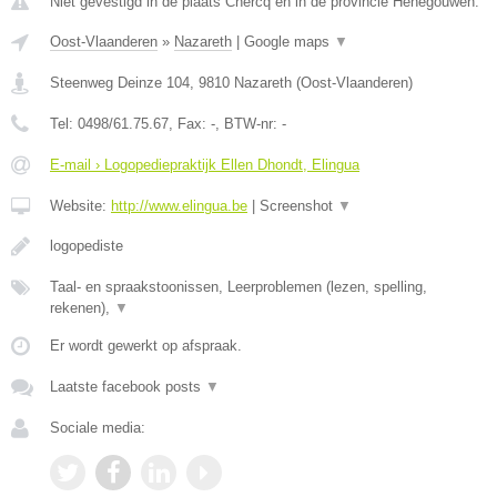
Niet gevestigd in de plaats Chercq en in de provincie Henegouwen.
Oost-Vlaanderen
»
Nazareth
|
Google maps
▼
Steenweg Deinze 104
,
9810
Nazareth
(
Oost-Vlaanderen
)
Tel:
0498/61.75.67
, Fax:
-
, BTW-nr:
-
E-mail › Logopediepraktijk Ellen Dhondt, Elingua
Website:
http://www.elingua.be
|
Screenshot
▼
logopediste
Taal- en spraakstoonissen, Leerproblemen (lezen, spelling,
rekenen),
▼
Er wordt gewerkt op afspraak.
Laatste facebook posts
▼
Sociale media: