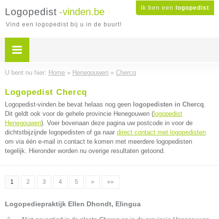
Ik ben een
logopedist
Logopedist
-vinden.be
Vind een logopedist bij u in de buurt!
U bent nu hier:
Home
»
Henegouwen
»
Chercq
Logopedist Chercq
Logopedist-vinden.be bevat helaas nog geen
logopedisten in Chercq
.
Dit geldt ook voor de gehele provincie Henegouwen (
logopedist
Henegouwen
). Voer bovenaan deze pagina uw postcode in voor de
dichtstbijzijnde logopedisten of ga naar
direct contact met logopedisten
om via één e-mail in contact te komen met meerdere logopedisten
tegelijk. Hieronder worden nu overige resultaten getoond.
1
2
3
4
5
»
»»
Logopediepraktijk Ellen Dhondt, Elingua