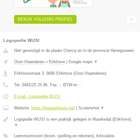
BEKIJK VOLLEDIG PROFIEL
Logopedie WIJS!
Niet gevestigd in de plaats Chercq en in de provincie Henegouwen.
Oost-Vlaanderen
»
Etikhove
|
Google maps
▼
Etikhovestraat 3
,
9680
Etikhove
(
Oost-Vlaanderen
)
Tel:
0491/25 25 86
, Fax:
-
, BTW-nr:
-
E-mail › Logopedie WIJS!
Website:
https://logopediewijs.be/
|
Screenshot
▼
Logopedie WIJS! is een praktijk gelegen in Maarkedal (Etikhove).
▼
Leerstoornissen (lezen, spelling en rekenen), Articulatie,