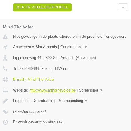
BEKIJK VOLLEDIG PROFIEL
Mind The Voice
Niet gevestigd in de plaats Chercq en in de provincie Henegouwen.
Antwerpen
»
Sint Amands
|
Google maps
▼
Lippeloseweg 44
,
2890
Sint Amands
(
Antwerpen
)
Tel:
032980494
, Fax:
-
, BTW-nr:
-
E-mail › Mind The Voice
Website:
http://www.mindthevoice.be
|
Screenshot
▼
Logopedie - Stemtraining - Stemcoaching
▼
Diensten onbekend
Er wordt gewerkt op afspraak.