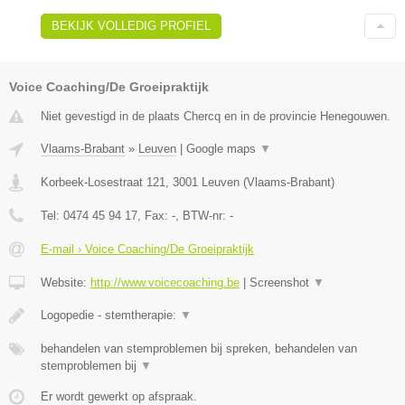
BEKIJK VOLLEDIG PROFIEL
Voice Coaching/De Groeipraktijk
Niet gevestigd in de plaats Chercq en in de provincie Henegouwen.
Vlaams-Brabant
»
Leuven
|
Google maps
▼
Korbeek-Losestraat 121
,
3001
Leuven
(
Vlaams-Brabant
)
Tel:
0474 45 94 17
, Fax:
-
, BTW-nr:
-
E-mail › Voice Coaching/De Groeipraktijk
Website:
http://www.voicecoaching.be
|
Screenshot
▼
Logopedie - stemtherapie:
▼
behandelen van stemproblemen bij spreken, behandelen van
stemproblemen bij
▼
Er wordt gewerkt op afspraak.