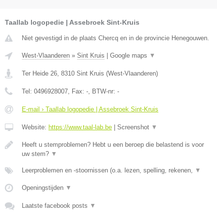
Taallab logopedie | Assebroek Sint-Kruis
Niet gevestigd in de plaats Chercq en in de provincie Henegouwen.
West-Vlaanderen
»
Sint Kruis
|
Google maps
▼
Ter Heide 26
,
8310
Sint Kruis
(
West-Vlaanderen
)
Tel:
0496928007
, Fax:
-
, BTW-nr:
-
E-mail › Taallab logopedie | Assebroek Sint-Kruis
Website:
https://www.taal-lab.be
|
Screenshot
▼
Heeft u stemproblemen? Hebt u een beroep die belastend is voor
uw stem?
▼
Leerproblemen en -stoornissen (o.a. lezen, spelling, rekenen,
▼
Openingstijden
▼
Laatste facebook posts
▼