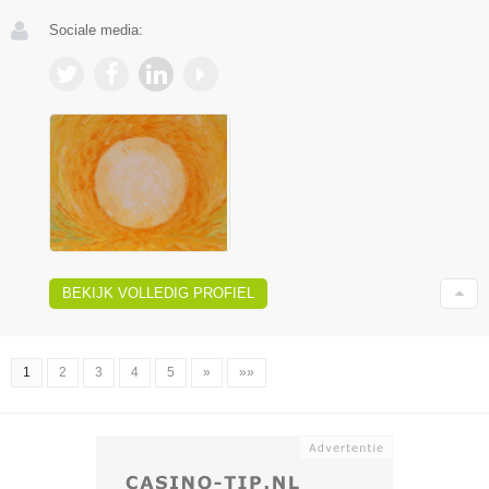
Sociale media:
BEKIJK VOLLEDIG PROFIEL
1
2
3
4
5
»
»»