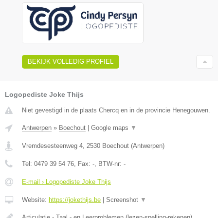
BEKIJK VOLLEDIG PROFIEL
Logopediste Joke Thijs
Niet gevestigd in de plaats Chercq en in de provincie Henegouwen.
Antwerpen
»
Boechout
|
Google maps
▼
Vremdesesteenweg 4
,
2530
Boechout
(
Antwerpen
)
Tel:
0479 39 54 76
, Fax:
-
, BTW-nr:
-
E-mail › Logopediste Joke Thijs
Website:
https://jokethijs.be
|
Screenshot
▼
Articulatie - Taal - en Leerproblemen (lezen-spelling-rekenen)