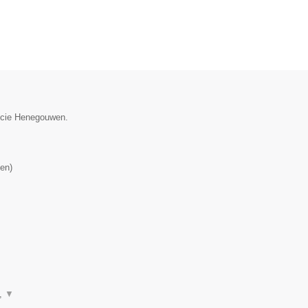
incie Henegouwen.
en
)
n,
▼