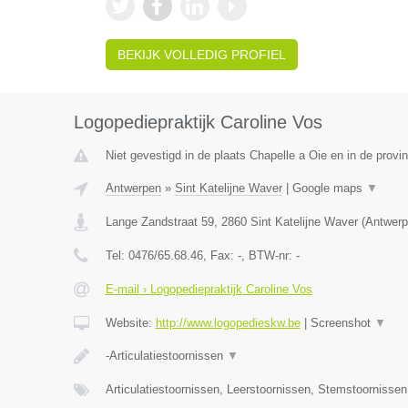
BEKIJK VOLLEDIG PROFIEL
Logopediepraktijk Caroline Vos
Niet gevestigd in de plaats Chapelle a Oie en in de prov
Antwerpen
»
Sint Katelijne Waver
|
Google maps
▼
Lange Zandstraat 59
,
2860
Sint Katelijne Waver
(
Antwerp
Tel:
0476/65.68.46
, Fax:
-
, BTW-nr:
-
E-mail › Logopediepraktijk Caroline Vos
Website:
http://www.logopedieskw.be
|
Screenshot
▼
-Articulatiestoornissen
▼
Articulatiestoornissen, Leerstoornissen, Stemstoornisse