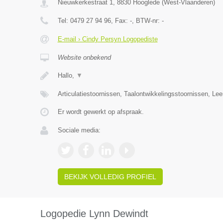
Nieuwkerkestraat 1
,
8830
Hooglede
(
West-Vlaanderen
)
Tel:
0479 27 94 96
, Fax:
-
, BTW-nr:
-
E-mail › Cindy Persyn Logopediste
Website onbekend
Hallo,
▼
Articulatiestoornissen, Taalontwikkelingsstoornissen, Le
Er wordt gewerkt op afspraak.
Sociale media:
BEKIJK VOLLEDIG PROFIEL
Logopedie Lynn Dewindt