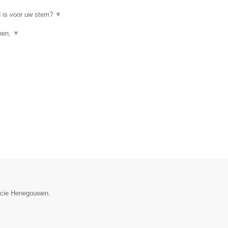
d is voor uw stem?
▼
enen,
▼
incie Henegouwen.