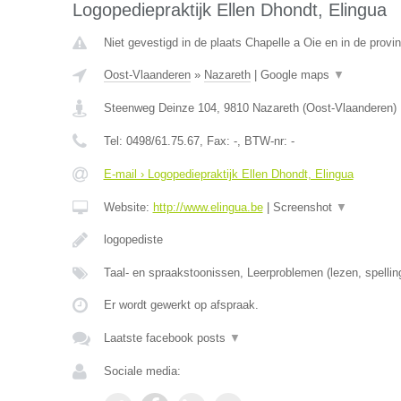
Logopediepraktijk Ellen Dhondt, Elingua
Niet gevestigd in de plaats Chapelle a Oie en in de prov
Oost-Vlaanderen
»
Nazareth
|
Google maps
▼
Steenweg Deinze 104
,
9810
Nazareth
(
Oost-Vlaanderen
)
Tel:
0498/61.75.67
, Fax:
-
, BTW-nr:
-
E-mail › Logopediepraktijk Ellen Dhondt, Elingua
Website:
http://www.elingua.be
|
Screenshot
▼
logopediste
Taal- en spraakstoonissen, Leerproblemen (lezen, spellin
Er wordt gewerkt op afspraak.
Laatste facebook posts
▼
Sociale media: