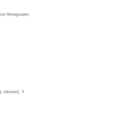
incie Henegouwen.
g, rekenen),
▼