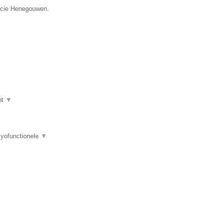
incie Henegouwen.
ot
▼
myofunctionele
▼