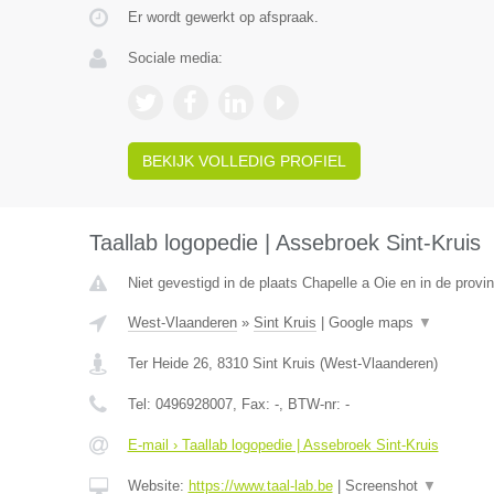
Er wordt gewerkt op afspraak.
Sociale media:
BEKIJK VOLLEDIG PROFIEL
Taallab logopedie | Assebroek Sint-Kruis
Niet gevestigd in de plaats Chapelle a Oie en in de prov
West-Vlaanderen
»
Sint Kruis
|
Google maps
▼
Ter Heide 26
,
8310
Sint Kruis
(
West-Vlaanderen
)
Tel:
0496928007
, Fax:
-
, BTW-nr:
-
E-mail › Taallab logopedie | Assebroek Sint-Kruis
Website:
https://www.taal-lab.be
|
Screenshot
▼