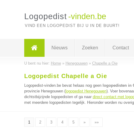
Logopedist
-vinden.be
VIND EEN LOGOPEDIST BIJ U IN DE BUURT!
Nieuws
Zoeken
Contact
U bent nu hier:
Home
»
Henegouwen
»
Chapelle a Oie
Logopedist Chapelle a Oie
Logopedist-vinden.be bevat helaas nog geen
logopedisten in 
provincie Henegouwen (
logopedist Henegouwen
). Voer bovenaa
dichtstbijzijnde logopedisten of ga naar
direct contact met logo
met meerdere logopedisten tegelijk. Hieronder worden nu overig
1
2
3
4
5
»
»»