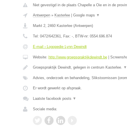
Niet gevestigd in de plaats Chapelle a Oie en in de prov
Antwerpen
»
Kasterlee
|
Google maps
▼
Markt 2
,
2460
Kasterlee
(
Antwerpen
)
Tel:
0472/642361
, Fax:
-
, BTW-nr:
0554.696.874
E-mail › Logopedie Lynn Dewindt
Website:
http://www.groepspraktijkdewindt.be
|
Screensh
Groepspraktijk Dewindt, gelegen in centrum Kasterlee.
▼
Advies, onderzoek en behandeling, Slikstoornissen (oro
Er wordt gewerkt op afspraak.
Laatste facebook posts
▼
Sociale media: