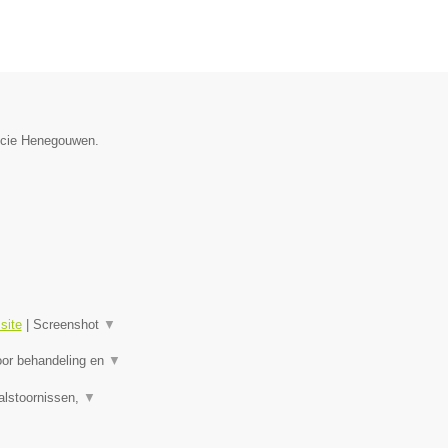
incie Henegouwen.
site
|
Screenshot
▼
oor behandeling en
▼
alstoornissen,
▼