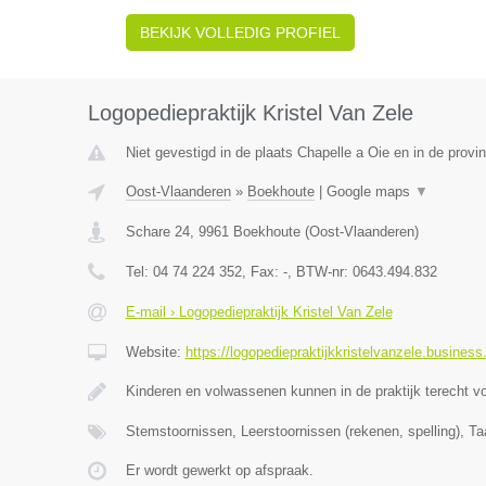
BEKIJK VOLLEDIG PROFIEL
Logopediepraktijk Kristel Van Zele
Niet gevestigd in de plaats Chapelle a Oie en in de prov
Oost-Vlaanderen
»
Boekhoute
|
Google maps
▼
Schare 24
,
9961
Boekhoute
(
Oost-Vlaanderen
)
Tel:
04 74 224 352
, Fax:
-
, BTW-nr:
0643.494.832
E-mail › Logopediepraktijk Kristel Van Zele
Website:
https://logopediepraktijkkristelvanzele.business.
Kinderen en volwassenen kunnen in de praktijk terecht v
Stemstoornissen, Leerstoornissen (rekenen, spelling), Ta
Er wordt gewerkt op afspraak.