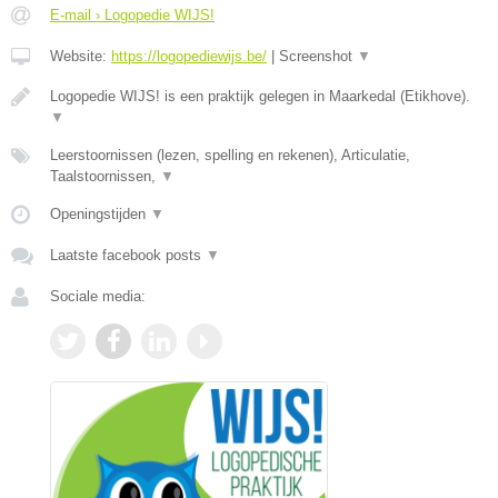
E-mail › Logopedie WIJS!
Website:
https://logopediewijs.be/
|
Screenshot
▼
Logopedie WIJS! is een praktijk gelegen in Maarkedal (Etikhove).
▼
Leerstoornissen (lezen, spelling en rekenen), Articulatie,
Taalstoornissen,
▼
Openingstijden
▼
Laatste facebook posts
▼
Sociale media: