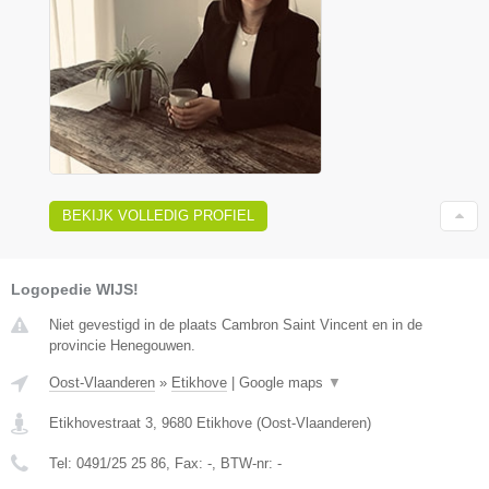
BEKIJK VOLLEDIG PROFIEL
Logopedie WIJS!
Niet gevestigd in de plaats Cambron Saint Vincent en in de
provincie Henegouwen.
Oost-Vlaanderen
»
Etikhove
|
Google maps
▼
Etikhovestraat 3
,
9680
Etikhove
(
Oost-Vlaanderen
)
Tel:
0491/25 25 86
, Fax:
-
, BTW-nr:
-