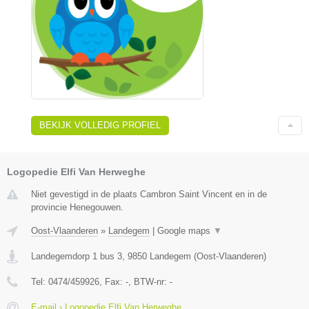
BEKIJK VOLLEDIG PROFIEL
Logopedie Elfi Van Herweghe
Niet gevestigd in de plaats Cambron Saint Vincent en in de
provincie Henegouwen.
Oost-Vlaanderen
»
Landegem
|
Google maps
▼
Landegemdorp 1 bus 3
,
9850
Landegem
(
Oost-Vlaanderen
)
Tel:
0474/459926
, Fax:
-
, BTW-nr:
-
E-mail › Logopedie Elfi Van Herweghe