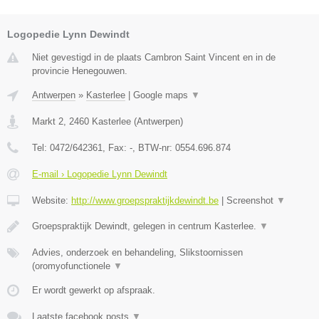
Logopedie Lynn Dewindt
Niet gevestigd in de plaats Cambron Saint Vincent en in de
provincie Henegouwen.
Antwerpen
»
Kasterlee
|
Google maps
▼
Markt 2
,
2460
Kasterlee
(
Antwerpen
)
Tel:
0472/642361
, Fax:
-
, BTW-nr:
0554.696.874
E-mail › Logopedie Lynn Dewindt
Website:
http://www.groepspraktijkdewindt.be
|
Screenshot
▼
Groepspraktijk Dewindt, gelegen in centrum Kasterlee.
▼
Advies, onderzoek en behandeling, Slikstoornissen
(oromyofunctionele
▼
Er wordt gewerkt op afspraak.
Laatste facebook posts
▼