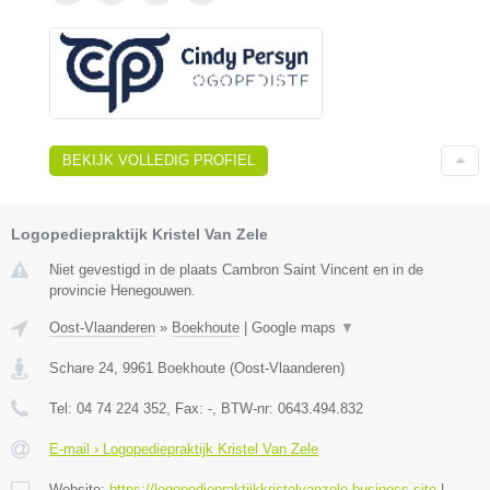
BEKIJK VOLLEDIG PROFIEL
Logopediepraktijk Kristel Van Zele
Niet gevestigd in de plaats Cambron Saint Vincent en in de
provincie Henegouwen.
Oost-Vlaanderen
»
Boekhoute
|
Google maps
▼
Schare 24
,
9961
Boekhoute
(
Oost-Vlaanderen
)
Tel:
04 74 224 352
, Fax:
-
, BTW-nr:
0643.494.832
E-mail › Logopediepraktijk Kristel Van Zele
Website:
https://logopediepraktijkkristelvanzele.business.site
|