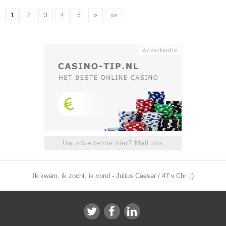
1
2
3
4
5
»
»»
Uw advertentie hier? Mail ons
Ik kwam, ik zocht, ik vond - Julius Caesar / 47 v.Chr. ;)