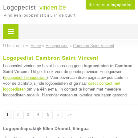
Ik ben een
logopedist
Logopedist
-vinden.be
Vind een logopedist bij u in de buurt!
U bent nu hier:
Home
»
Henegouwen
»
Cambron Saint Vincent
Logopedist Cambron Saint Vincent
Logopedist-vinden.be bevat helaas nog geen
logopedisten in Cambron
Saint Vincent
. Dit geldt ook voor de gehele provincie Henegouwen
(
logopedist Henegouwen
). Voer bovenaan deze pagina uw postcode in
voor de dichtstbijzijnde logopedisten of ga naar
direct contact met
logopedisten
om via één e-mail in contact te komen met meerdere
logopedisten tegelijk. Hieronder worden nu overige resultaten getoond.
1
2
3
4
5
»
»»
Logopediepraktijk Ellen Dhondt, Elingua