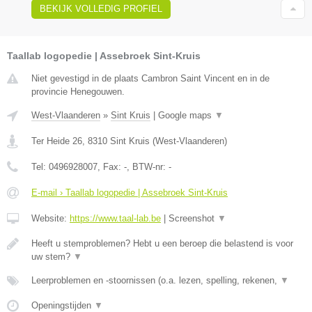
BEKIJK VOLLEDIG PROFIEL
Taallab logopedie | Assebroek Sint-Kruis
Niet gevestigd in de plaats Cambron Saint Vincent en in de
provincie Henegouwen.
West-Vlaanderen
»
Sint Kruis
|
Google maps
▼
Ter Heide 26
,
8310
Sint Kruis
(
West-Vlaanderen
)
Tel:
0496928007
, Fax:
-
, BTW-nr:
-
E-mail › Taallab logopedie | Assebroek Sint-Kruis
Website:
https://www.taal-lab.be
|
Screenshot
▼
Heeft u stemproblemen? Hebt u een beroep die belastend is voor
uw stem?
▼
Leerproblemen en -stoornissen (o.a. lezen, spelling, rekenen,
▼
Openingstijden
▼