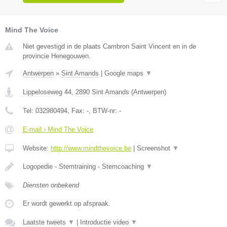
Mind The Voice
Niet gevestigd in de plaats Cambron Saint Vincent en in de
provincie Henegouwen.
Antwerpen
»
Sint Amands
|
Google maps
▼
Lippeloseweg 44
,
2890
Sint Amands
(
Antwerpen
)
Tel:
032980494
, Fax:
-
, BTW-nr:
-
E-mail › Mind The Voice
Website:
http://www.mindthevoice.be
|
Screenshot
▼
Logopedie - Stemtraining - Stemcoaching
▼
Diensten onbekend
Er wordt gewerkt op afspraak.
Laatste tweets
▼
|
Introductie video
▼