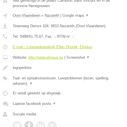
Niet gevestigd in de plaats Cambron Saint Vincent en in de
provincie Henegouwen.
Oost-Vlaanderen
»
Nazareth
|
Google maps
▼
Steenweg Deinze 104
,
9810
Nazareth
(
Oost-Vlaanderen
)
Tel:
0498/61.75.67
, Fax:
-
, BTW-nr:
-
E-mail › Logopediepraktijk Ellen Dhondt, Elingua
Website:
http://www.elingua.be
|
Screenshot
▼
logopediste
Taal- en spraakstoonissen, Leerproblemen (lezen, spelling,
rekenen),
▼
Er wordt gewerkt op afspraak.
Laatste facebook posts
▼
Sociale media: