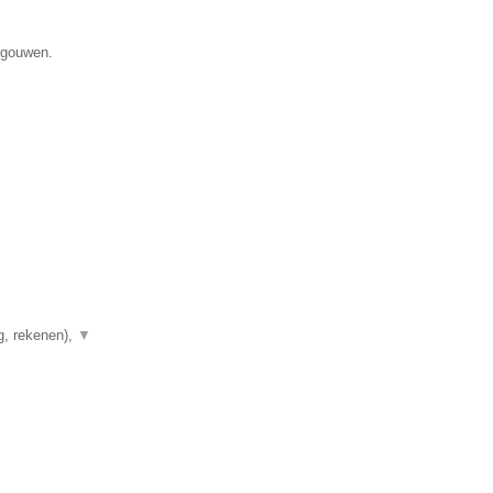
egouwen.
g, rekenen),
▼