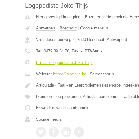
Logopediste Joke Thijs
Niet gevestigd in de plaats Buzet en in de provincie Hen
Antwerpen
»
Boechout
|
Google maps
▼
Vremdesesteenweg 4
,
2530
Boechout
(
Antwerpen
)
Tel:
0479 39 54 76
, Fax:
-
, BTW-nr:
-
E-mail › Logopediste Joke Thijs
Website:
https://jokethijs.be
|
Screenshot
▼
Articulatie - Taal - en Leerproblemen (lezen-spelling-reke
Diensten: Leerproblemen, Articulatieproblemen, Taalprob
Er wordt gewerkt op afspraak.
Sociale media: