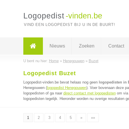
Logopedist
-vinden.be
VIND EEN LOGOPEDIST BIJ U IN DE BUURT!
Nieuws
Zoeken
Contact
U bent nu hier:
Home
»
Henegouwen
»
Buzet
Logopedist Buzet
Logopedist-vinden.be bevat helaas nog geen
logopedisten in 
Henegouwen (
logopedist Henegouwen
). Voer bovenaan deze pag
logopedisten of ga naar
direct contact met logopedisten
om via 
logopedisten tegelijk. Hieronder worden nu overige resultaten g
1
2
3
4
5
»
»»