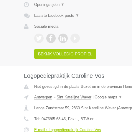
Openingstijden
▼
Laatste facebook posts
▼
Sociale media:
BEKIJK VOLLEDIG PROFIEL
Logopediepraktijk Caroline Vos
Niet gevestigd in de plaats Buzet en in de provincie Hen
Antwerpen
»
Sint Katelijne Waver
|
Google maps
▼
Lange Zandstraat 59
,
2860
Sint Katelijne Waver
(
Antwerp
Tel:
0476/65.68.46
, Fax:
-
, BTW-nr:
-
E-mail › Logopediepraktijk Caroline Vos