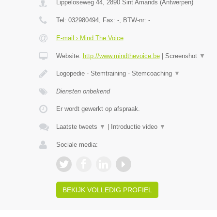
Lippeloseweg 44
,
2890
Sint Amands
(
Antwerpen
)
Tel:
032980494
, Fax:
-
, BTW-nr:
-
E-mail › Mind The Voice
Website:
http://www.mindthevoice.be
|
Screenshot
▼
Logopedie - Stemtraining - Stemcoaching
▼
Diensten onbekend
Er wordt gewerkt op afspraak.
Laatste tweets
▼
|
Introductie video
▼
Sociale media:
BEKIJK VOLLEDIG PROFIEL