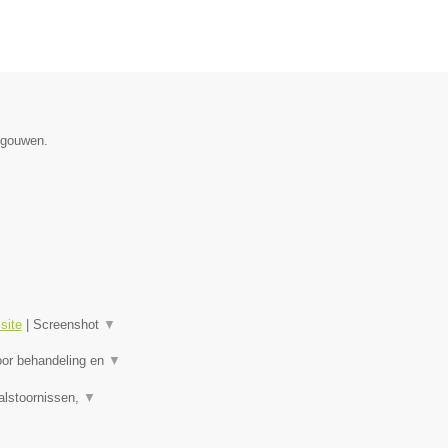
egouwen.
site
|
Screenshot
▼
oor behandeling en
▼
alstoornissen,
▼