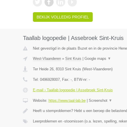
BEKIJK VOLLEDIG PROFIEL
Taallab logopedie | Assebroek Sint-Kruis
Niet gevestigd in de plaats Buzet en in de provincie Hen
West-Vlaanderen
»
Sint Kruis
|
Google maps
▼
Ter Heide 26
,
8310
Sint Kruis
(
West-Vlaanderen
)
Tel:
0496928007
, Fax:
-
, BTW-nr:
-
E-mail › Taallab logopedie | Assebroek Sint-Kruis
Website:
https://www.taal-lab.be
|
Screenshot
▼
Heeft u stemproblemen? Hebt u een beroep die belasten
Leerproblemen en -stoornissen (o.a. lezen, spelling, rek