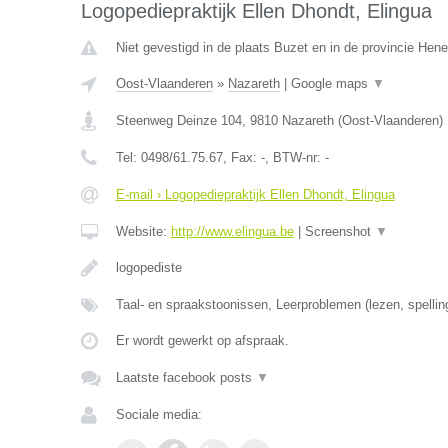
Logopediepraktijk Ellen Dhondt, Elingua
Niet gevestigd in de plaats Buzet en in de provincie Hen
Oost-Vlaanderen
»
Nazareth
|
Google maps
▼
Steenweg Deinze 104
,
9810
Nazareth
(
Oost-Vlaanderen
)
Tel:
0498/61.75.67
, Fax:
-
, BTW-nr:
-
E-mail › Logopediepraktijk Ellen Dhondt, Elingua
Website:
http://www.elingua.be
|
Screenshot
▼
logopediste
Taal- en spraakstoonissen, Leerproblemen (lezen, spellin
Er wordt gewerkt op afspraak.
Laatste facebook posts
▼
Sociale media: