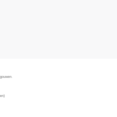
egouwen.
en
)