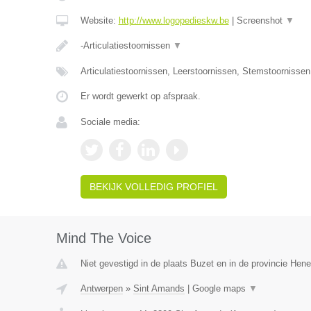
Website:
http://www.logopedieskw.be
|
Screenshot
▼
-Articulatiestoornissen
▼
Articulatiestoornissen, Leerstoornissen, Stemstoornisse
Er wordt gewerkt op afspraak.
Sociale media:
BEKIJK VOLLEDIG PROFIEL
Mind The Voice
Niet gevestigd in de plaats Buzet en in de provincie Hen
Antwerpen
»
Sint Amands
|
Google maps
▼