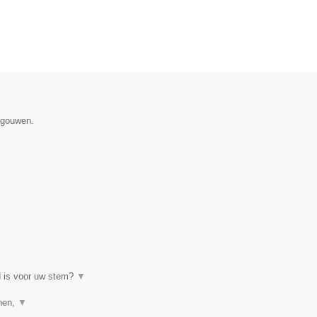
egouwen.
d is voor uw stem?
▼
enen,
▼