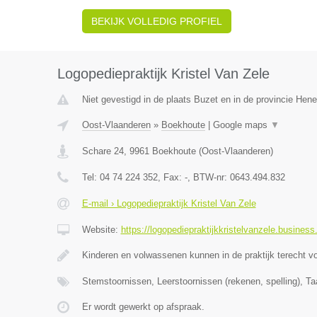
BEKIJK VOLLEDIG PROFIEL
Logopediepraktijk Kristel Van Zele
Niet gevestigd in de plaats Buzet en in de provincie Hen
Oost-Vlaanderen
»
Boekhoute
|
Google maps
▼
Schare 24
,
9961
Boekhoute
(
Oost-Vlaanderen
)
Tel:
04 74 224 352
, Fax:
-
, BTW-nr:
0643.494.832
E-mail › Logopediepraktijk Kristel Van Zele
Website:
https://logopediepraktijkkristelvanzele.business.
Kinderen en volwassenen kunnen in de praktijk terecht v
Stemstoornissen, Leerstoornissen (rekenen, spelling), Ta
Er wordt gewerkt op afspraak.