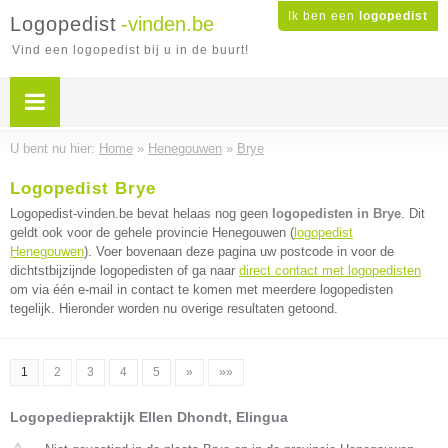
Ik ben een
logopedist
Logopedist
-vinden.be
Vind een logopedist bij u in de buurt!
U bent nu hier:
Home
»
Henegouwen
»
Brye
Logopedist Brye
Logopedist-vinden.be bevat helaas nog geen
logopedisten in Brye
. Dit
geldt ook voor de gehele provincie Henegouwen (
logopedist
Henegouwen
). Voer bovenaan deze pagina uw postcode in voor de
dichtstbijzijnde logopedisten of ga naar
direct contact met logopedisten
om via één e-mail in contact te komen met meerdere logopedisten
tegelijk. Hieronder worden nu overige resultaten getoond.
1
2
3
4
5
»
»»
Logopediepraktijk Ellen Dhondt, Elingua