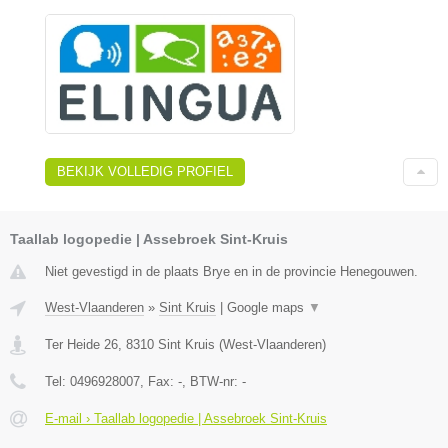
BEKIJK VOLLEDIG PROFIEL
Taallab logopedie | Assebroek Sint-Kruis
Niet gevestigd in de plaats Brye en in de provincie Henegouwen.
West-Vlaanderen
»
Sint Kruis
|
Google maps
▼
Ter Heide 26
,
8310
Sint Kruis
(
West-Vlaanderen
)
Tel:
0496928007
, Fax:
-
, BTW-nr:
-
E-mail › Taallab logopedie | Assebroek Sint-Kruis