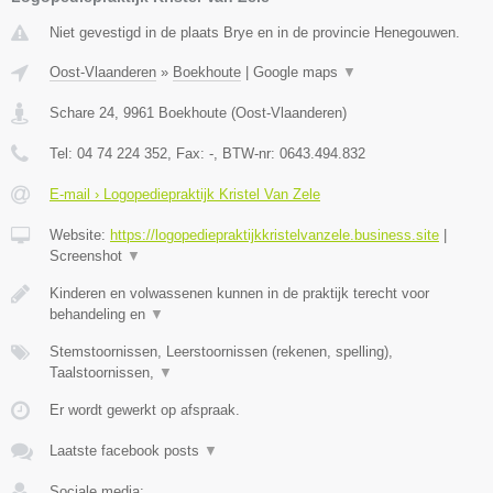
Niet gevestigd in de plaats Brye en in de provincie Henegouwen.
Oost-Vlaanderen
»
Boekhoute
|
Google maps
▼
Schare 24
,
9961
Boekhoute
(
Oost-Vlaanderen
)
Tel:
04 74 224 352
, Fax:
-
, BTW-nr:
0643.494.832
E-mail › Logopediepraktijk Kristel Van Zele
Website:
https://logopediepraktijkkristelvanzele.business.site
|
Screenshot
▼
Kinderen en volwassenen kunnen in de praktijk terecht voor
behandeling en
▼
Stemstoornissen, Leerstoornissen (rekenen, spelling),
Taalstoornissen,
▼
Er wordt gewerkt op afspraak.
Laatste facebook posts
▼
Sociale media: