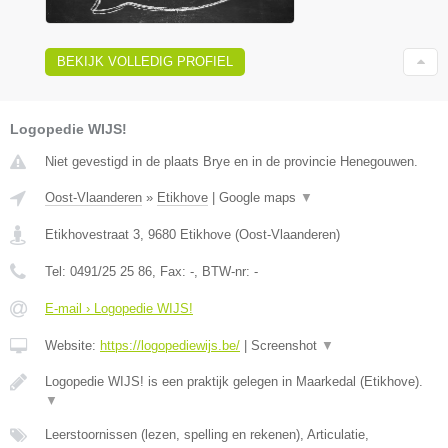
BEKIJK VOLLEDIG PROFIEL
Logopedie WIJS!
Niet gevestigd in de plaats Brye en in de provincie Henegouwen.
Oost-Vlaanderen
»
Etikhove
|
Google maps
▼
Etikhovestraat 3
,
9680
Etikhove
(
Oost-Vlaanderen
)
Tel:
0491/25 25 86
, Fax:
-
, BTW-nr:
-
E-mail › Logopedie WIJS!
Website:
https://logopediewijs.be/
|
Screenshot
▼
Logopedie WIJS! is een praktijk gelegen in Maarkedal (Etikhove).
▼
Leerstoornissen (lezen, spelling en rekenen), Articulatie,