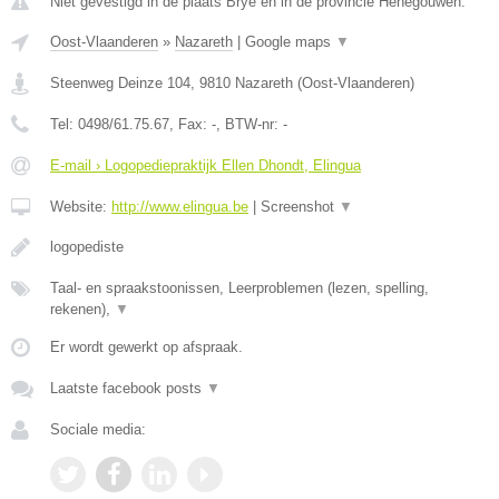
Niet gevestigd in de plaats Brye en in de provincie Henegouwen.
Oost-Vlaanderen
»
Nazareth
|
Google maps
▼
Steenweg Deinze 104
,
9810
Nazareth
(
Oost-Vlaanderen
)
Tel:
0498/61.75.67
, Fax:
-
, BTW-nr:
-
E-mail › Logopediepraktijk Ellen Dhondt, Elingua
Website:
http://www.elingua.be
|
Screenshot
▼
logopediste
Taal- en spraakstoonissen, Leerproblemen (lezen, spelling,
rekenen),
▼
Er wordt gewerkt op afspraak.
Laatste facebook posts
▼
Sociale media: