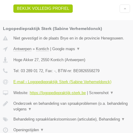
BEKIJK VOLLEDIG PROFIEL
Logopediepraktijk Sterk (Sabine Verhemeldonck)
Niet gevestigd in de plaats Brye en in de provincie Henegouwen.
Antwerpen
»
Kontich
|
Google maps
▼
Hoge Akker 27
,
2550
Kontich
(
Antwerpen
)
Tel:
03 289 01 72
, Fax:
-
, BTW-nr:
BE0826558279
E-mail › Logopediepraktijk Sterk (Sabine Verhemeldonck)
Website:
https://logopediepraktijk-sterk.be
|
Screenshot
▼
Onderzoek en behandeling van spraakproblemen (o.a. behandeling
volgens
▼
Behandeling spraakklankstoornissen (articulatie), Behandeling
▼
Openingstijden
▼