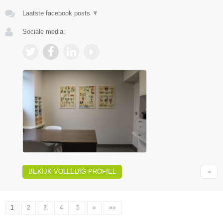
Laatste facebook posts
▼
Sociale media:
BEKIJK VOLLEDIG PROFIEL
1
2
3
4
5
»
»»