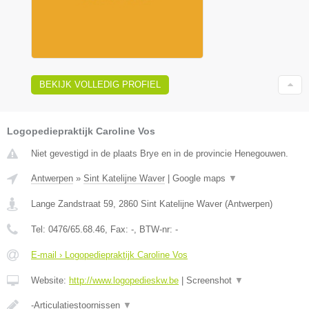
BEKIJK VOLLEDIG PROFIEL
Logopediepraktijk Caroline Vos
Niet gevestigd in de plaats Brye en in de provincie Henegouwen.
Antwerpen
»
Sint Katelijne Waver
|
Google maps
▼
Lange Zandstraat 59
,
2860
Sint Katelijne Waver
(
Antwerpen
)
Tel:
0476/65.68.46
, Fax:
-
, BTW-nr:
-
E-mail › Logopediepraktijk Caroline Vos
Website:
http://www.logopedieskw.be
|
Screenshot
▼
-Articulatiestoornissen
▼