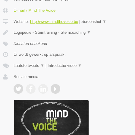
E-mail › Mind The Voice
Website:
http://www.mindthevoice.be
|
Screenshot
▼
Logopedie - Stemtraining - Stemcoaching
▼
Diensten onbekend
Er wordt gewerkt op afspraak.
Laatste tweets
▼
|
Introductie video
▼
Sociale media: