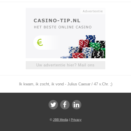
Uw advertentie hier? Mail ons
Ik kwam, ik zocht, ik vond - Julius Caesar / 47 v.Chr. ;)
©
JBB Media
|
Privacy