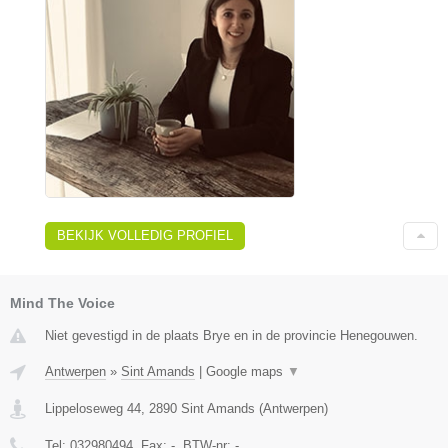
BEKIJK VOLLEDIG PROFIEL
Mind The Voice
Niet gevestigd in de plaats Brye en in de provincie Henegouwen.
Antwerpen
»
Sint Amands
|
Google maps
▼
Lippeloseweg 44
,
2890
Sint Amands
(
Antwerpen
)
Tel:
032980494
, Fax:
-
, BTW-nr:
-