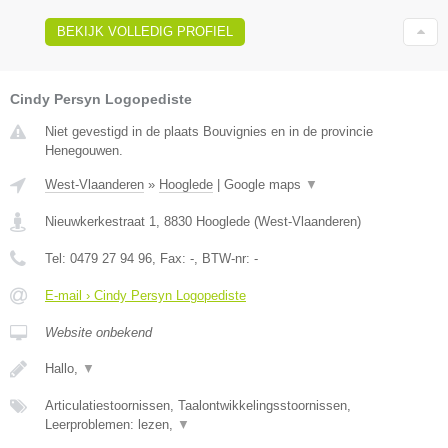
BEKIJK VOLLEDIG PROFIEL
Cindy Persyn Logopediste
Niet gevestigd in de plaats Bouvignies en in de provincie
Henegouwen.
West-Vlaanderen
»
Hooglede
|
Google maps
▼
Nieuwkerkestraat 1
,
8830
Hooglede
(
West-Vlaanderen
)
Tel:
0479 27 94 96
, Fax:
-
, BTW-nr:
-
E-mail › Cindy Persyn Logopediste
Website onbekend
Hallo,
▼
Articulatiestoornissen, Taalontwikkelingsstoornissen,
Leerproblemen: lezen,
▼