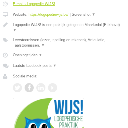
E-mail › Logopedie WIJS!
Website:
https://logopediewijs.be/
|
Screenshot
▼
Logopedie WIJS! is een praktijk gelegen in Maarkedal (Etikhove).
▼
Leerstoornissen (lezen, spelling en rekenen), Articulatie,
Taalstoornissen,
▼
Openingstijden
▼
Laatste facebook posts
▼
Sociale media: