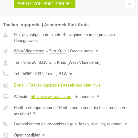
BEKIJK VOLLEDIG PROFIEL
Taallab logopedie | Assebroek Sint-Kruis
Niet gevestigd in de plaats Bouvignies en in de provincie
Henegouwen.
West-Vlaanderen
»
Sint Kruis
|
Google maps
▼
Ter Heide 26
,
8310
Sint Kruis
(
West-Vlaanderen
)
Tel:
0496928007
, Fax:
-
, BTW-nr:
-
E-mail › Taallab logopedie | Assebroek Sint-Kruis
Website:
https://www.taal-lab.be
|
Screenshot
▼
Heeft u stemproblemen? Hebt u een beroep die belastend is voor
uw stem?
▼
Leerproblemen en -stoornissen (o.a. lezen, spelling, rekenen,
▼
Openingstijden
▼