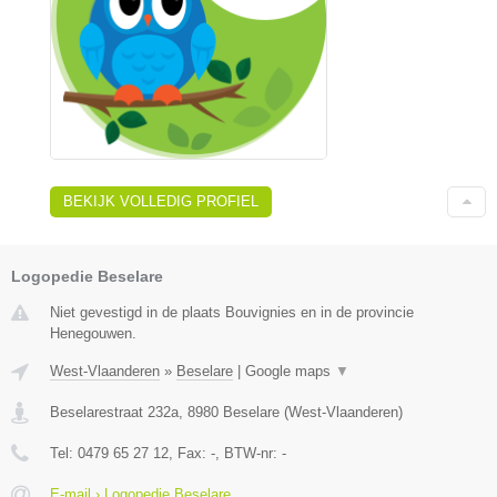
BEKIJK VOLLEDIG PROFIEL
Logopedie Beselare
Niet gevestigd in de plaats Bouvignies en in de provincie
Henegouwen.
West-Vlaanderen
»
Beselare
|
Google maps
▼
Beselarestraat 232a
,
8980
Beselare
(
West-Vlaanderen
)
Tel:
0479 65 27 12
, Fax:
-
, BTW-nr:
-
E-mail › Logopedie Beselare