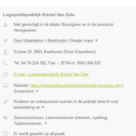
Logopediepraktijk Kristel Van Zele
Niet gevestigd in de plaats Bouvignies en in de provincie
Henegouwen.
Oost-Vlaanderen
»
Boekhoute
|
Google maps
▼
Schare 24
,
9961
Boekhoute
(
Oost-Vlaanderen
)
Tel:
04 74 224 352
, Fax:
-
, BTW-nr:
0643.494.832
E-mail › Logopediepraktijk Kristel Van Zele
Website:
https://logopediepraktijkkristelvanzele.business.site
|
Screenshot
▼
Kinderen en volwassenen kunnen in de praktijk terecht voor
behandeling en
▼
Stemstoornissen, Leerstoornissen (rekenen, spelling),
Taalstoornissen,
▼
Er wordt gewerkt op afspraak.