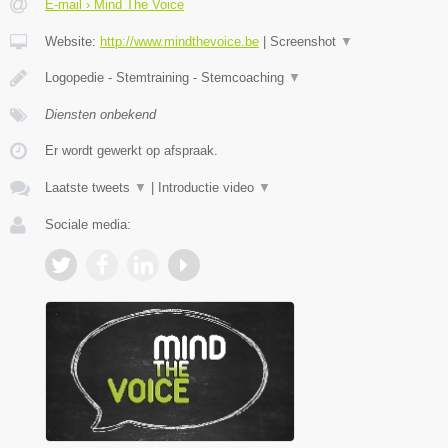
E-mail › Mind The Voice
Website:
http://www.mindthevoice.be
|
Screenshot
▼
Logopedie - Stemtraining - Stemcoaching
▼
Diensten onbekend
Er wordt gewerkt op afspraak.
Laatste tweets
▼
|
Introductie video
▼
Sociale media: