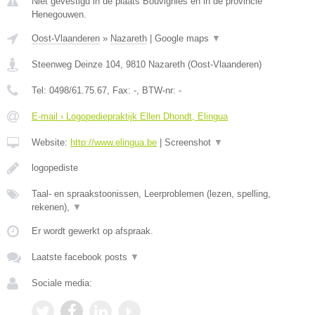
Niet gevestigd in de plaats Bouvignies en in de provincie
Henegouwen.
Oost-Vlaanderen
»
Nazareth
|
Google maps
▼
Steenweg Deinze 104
,
9810
Nazareth
(
Oost-Vlaanderen
)
Tel:
0498/61.75.67
, Fax:
-
, BTW-nr:
-
E-mail › Logopediepraktijk Ellen Dhondt, Elingua
Website:
http://www.elingua.be
|
Screenshot
▼
logopediste
Taal- en spraakstoonissen, Leerproblemen (lezen, spelling,
rekenen),
▼
Er wordt gewerkt op afspraak.
Laatste facebook posts
▼
Sociale media: