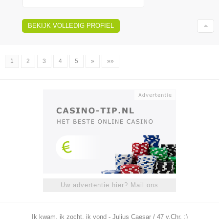
BEKIJK VOLLEDIG PROFIEL
1
2
3
4
5
»
»»
Uw advertentie hier? Mail ons
Ik kwam, ik zocht, ik vond - Julius Caesar / 47 v.Chr. ;)