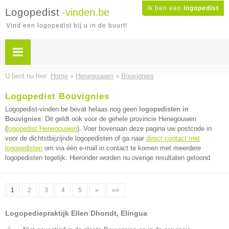
Ik ben een
logopedist
Logopedist
-vinden.be
Vind een logopedist bij u in de buurt!
U bent nu hier:
Home
»
Henegouwen
»
Bouvignies
Logopedist Bouvignies
Logopedist-vinden.be bevat helaas nog geen
logopedisten in
Bouvignies
. Dit geldt ook voor de gehele provincie Henegouwen
(
logopedist Henegouwen
). Voer bovenaan deze pagina uw postcode in
voor de dichtstbijzijnde logopedisten of ga naar
direct contact met
logopedisten
om via één e-mail in contact te komen met meerdere
logopedisten tegelijk. Hieronder worden nu overige resultaten getoond.
1
2
3
4
5
»
»»
Logopediepraktijk Ellen Dhondt, Elingua