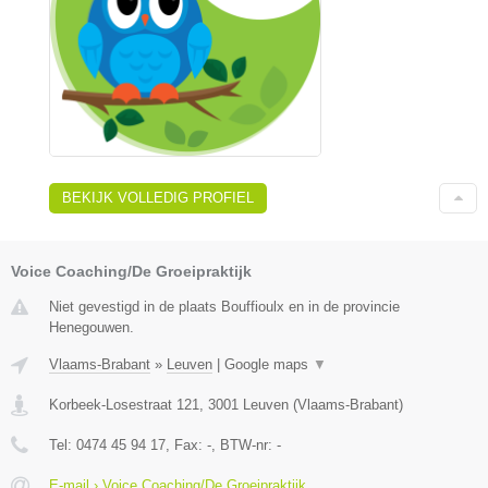
BEKIJK VOLLEDIG PROFIEL
Voice Coaching/De Groeipraktijk
Niet gevestigd in de plaats Bouffioulx en in de provincie
Henegouwen.
Vlaams-Brabant
»
Leuven
|
Google maps
▼
Korbeek-Losestraat 121
,
3001
Leuven
(
Vlaams-Brabant
)
Tel:
0474 45 94 17
, Fax:
-
, BTW-nr:
-
E-mail › Voice Coaching/De Groeipraktijk