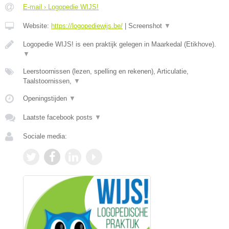
E-mail › Logopedie WIJS!
Website:
https://logopediewijs.be/
|
Screenshot
▼
Logopedie WIJS! is een praktijk gelegen in Maarkedal (Etikhove).
▼
Leerstoornissen (lezen, spelling en rekenen), Articulatie,
Taalstoornissen,
▼
Openingstijden
▼
Laatste facebook posts
▼
Sociale media: