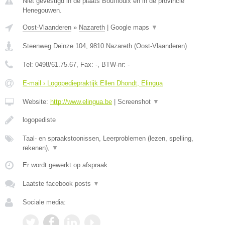
Niet gevestigd in de plaats Bouffioulx en in de provincie
Henegouwen.
Oost-Vlaanderen
»
Nazareth
|
Google maps
▼
Steenweg Deinze 104
,
9810
Nazareth
(
Oost-Vlaanderen
)
Tel:
0498/61.75.67
, Fax:
-
, BTW-nr:
-
E-mail › Logopediepraktijk Ellen Dhondt, Elingua
Website:
http://www.elingua.be
|
Screenshot
▼
logopediste
Taal- en spraakstoonissen, Leerproblemen (lezen, spelling,
rekenen),
▼
Er wordt gewerkt op afspraak.
Laatste facebook posts
▼
Sociale media: