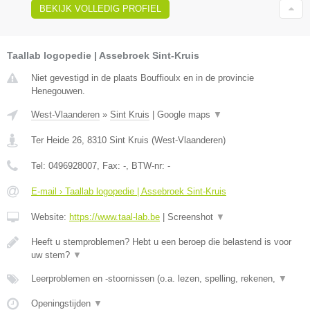
BEKIJK VOLLEDIG PROFIEL
Taallab logopedie | Assebroek Sint-Kruis
Niet gevestigd in de plaats Bouffioulx en in de provincie
Henegouwen.
West-Vlaanderen
»
Sint Kruis
|
Google maps
▼
Ter Heide 26
,
8310
Sint Kruis
(
West-Vlaanderen
)
Tel:
0496928007
, Fax:
-
, BTW-nr:
-
E-mail › Taallab logopedie | Assebroek Sint-Kruis
Website:
https://www.taal-lab.be
|
Screenshot
▼
Heeft u stemproblemen? Hebt u een beroep die belastend is voor
uw stem?
▼
Leerproblemen en -stoornissen (o.a. lezen, spelling, rekenen,
▼
Openingstijden
▼