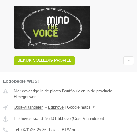
BEKIJK VOLLEDIG PROFIEL
Logopedie WIJS!
Niet gevestigd in de plaats Bouffioulx en in de provincie
Henegouwen.
Oost-Vlaanderen
»
Etikhove
|
Google maps
▼
Etikhovestraat 3
,
9680
Etikhove
(
Oost-Vlaanderen
)
Tel:
0491/25 25 86
, Fax:
-
, BTW-nr:
-