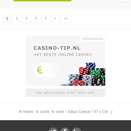
1
2
3
4
5
»
»»
Uw advertentie hier? Mail ons
Ik kwam, ik zocht, ik vond - Julius Caesar / 47 v.Chr. ;)