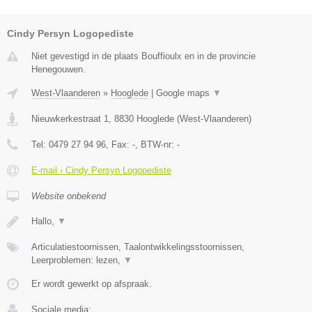
Cindy Persyn Logopediste
Niet gevestigd in de plaats Bouffioulx en in de provincie
Henegouwen.
West-Vlaanderen
»
Hooglede
|
Google maps
▼
Nieuwkerkestraat 1
,
8830
Hooglede
(
West-Vlaanderen
)
Tel:
0479 27 94 96
, Fax:
-
, BTW-nr:
-
E-mail › Cindy Persyn Logopediste
Website onbekend
Hallo,
▼
Articulatiestoornissen, Taalontwikkelingsstoornissen,
Leerproblemen: lezen,
▼
Er wordt gewerkt op afspraak.
Sociale media: