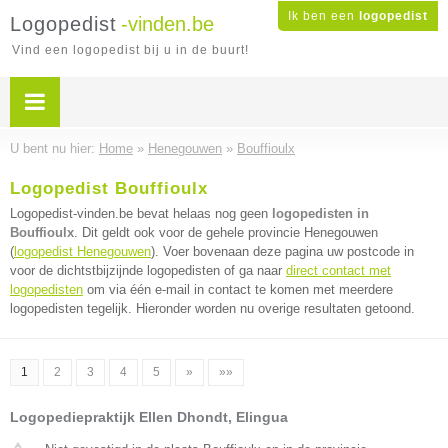
Ik ben een
logopedist
Logopedist
-vinden.be
Vind een logopedist bij u in de buurt!
U bent nu hier:
Home
»
Henegouwen
»
Bouffioulx
Logopedist Bouffioulx
Logopedist-vinden.be bevat helaas nog geen
logopedisten in
Bouffioulx
. Dit geldt ook voor de gehele provincie Henegouwen
(
logopedist Henegouwen
). Voer bovenaan deze pagina uw postcode in
voor de dichtstbijzijnde logopedisten of ga naar
direct contact met
logopedisten
om via één e-mail in contact te komen met meerdere
logopedisten tegelijk. Hieronder worden nu overige resultaten getoond.
1
2
3
4
5
»
»»
Logopediepraktijk Ellen Dhondt, Elingua