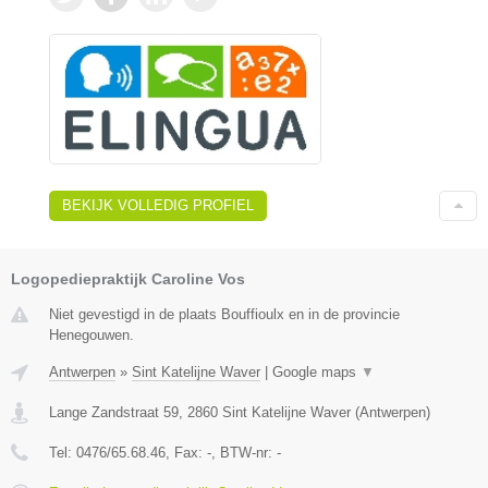
BEKIJK VOLLEDIG PROFIEL
Logopediepraktijk Caroline Vos
Niet gevestigd in de plaats Bouffioulx en in de provincie
Henegouwen.
Antwerpen
»
Sint Katelijne Waver
|
Google maps
▼
Lange Zandstraat 59
,
2860
Sint Katelijne Waver
(
Antwerpen
)
Tel:
0476/65.68.46
, Fax:
-
, BTW-nr:
-