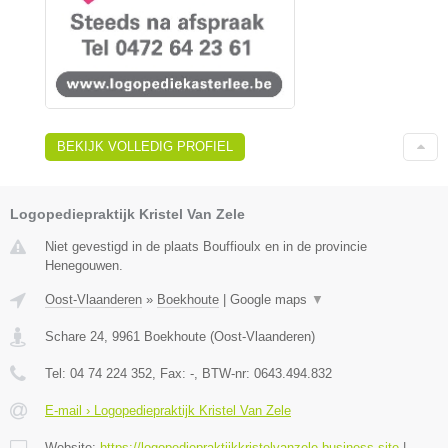
BEKIJK VOLLEDIG PROFIEL
Logopediepraktijk Kristel Van Zele
Niet gevestigd in de plaats Bouffioulx en in de provincie
Henegouwen.
Oost-Vlaanderen
»
Boekhoute
|
Google maps
▼
Schare 24
,
9961
Boekhoute
(
Oost-Vlaanderen
)
Tel:
04 74 224 352
, Fax:
-
, BTW-nr:
0643.494.832
E-mail › Logopediepraktijk Kristel Van Zele
Website:
https://logopediepraktijkkristelvanzele.business.site
|