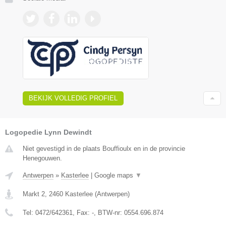
BEKIJK VOLLEDIG PROFIEL
Logopedie Lynn Dewindt
Niet gevestigd in de plaats Bouffioulx en in de provincie
Henegouwen.
Antwerpen
»
Kasterlee
|
Google maps
▼
Markt 2
,
2460
Kasterlee
(
Antwerpen
)
Tel:
0472/642361
, Fax:
-
, BTW-nr:
0554.696.874