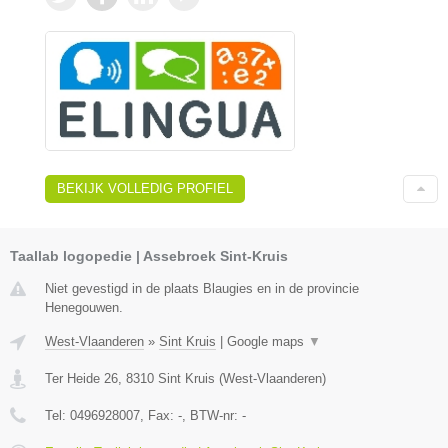
BEKIJK VOLLEDIG PROFIEL
Taallab logopedie | Assebroek Sint-Kruis
Niet gevestigd in de plaats Blaugies en in de provincie
Henegouwen.
West-Vlaanderen
»
Sint Kruis
|
Google maps
▼
Ter Heide 26
,
8310
Sint Kruis
(
West-Vlaanderen
)
Tel:
0496928007
, Fax:
-
, BTW-nr:
-