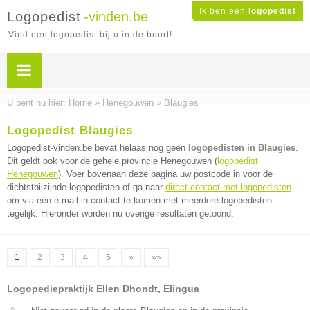
Ik ben een
logopedist
Logopedist
-vinden.be
Vind een logopedist bij u in de buurt!
U bent nu hier:
Home
»
Henegouwen
»
Blaugies
Logopedist Blaugies
Logopedist-vinden.be bevat helaas nog geen
logopedisten in Blaugies
.
Dit geldt ook voor de gehele provincie Henegouwen (
logopedist
Henegouwen
). Voer bovenaan deze pagina uw postcode in voor de
dichtstbijzijnde logopedisten of ga naar
direct contact met logopedisten
om via één e-mail in contact te komen met meerdere logopedisten
tegelijk. Hieronder worden nu overige resultaten getoond.
1
2
3
4
5
»
»»
Logopediepraktijk Ellen Dhondt, Elingua