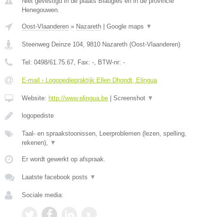
Niet gevestigd in de plaats Blaugies en in de provincie
Henegouwen.
Oost-Vlaanderen
»
Nazareth
|
Google maps
▼
Steenweg Deinze 104
,
9810
Nazareth
(
Oost-Vlaanderen
)
Tel:
0498/61.75.67
, Fax:
-
, BTW-nr:
-
E-mail › Logopediepraktijk Ellen Dhondt, Elingua
Website:
http://www.elingua.be
|
Screenshot
▼
logopediste
Taal- en spraakstoonissen, Leerproblemen (lezen, spelling,
rekenen),
▼
Er wordt gewerkt op afspraak.
Laatste facebook posts
▼
Sociale media: