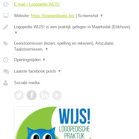
E-mail › Logopedie WIJS!
Website:
https://logopediewijs.be/
|
Screenshot
▼
Logopedie WIJS! is een praktijk gelegen in Maarkedal (Etikhove).
▼
Leerstoornissen (lezen, spelling en rekenen), Articulatie,
Taalstoornissen,
▼
Openingstijden
▼
Laatste facebook posts
▼
Sociale media: