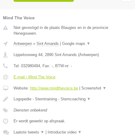
Mind The Voice
Niet gevestigd in de plaats Blaugies en in de provincie
Henegouwen.
Antwerpen
»
Sint Amands
|
Google maps
▼
Lippeloseweg 44
,
2890
Sint Amands
(
Antwerpen
)
Tel:
032980494
, Fax:
-
, BTW-nr:
-
E-mail › Mind The Voice
Website:
http://www.mindthevoice.be
|
Screenshot
▼
Logopedie - Stemtraining - Stemcoaching
▼
Diensten onbekend
Er wordt gewerkt op afspraak.
Laatste tweets
▼
|
Introductie video
▼