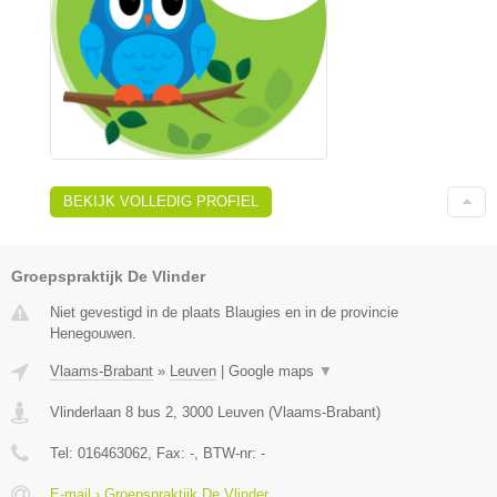
BEKIJK VOLLEDIG PROFIEL
Groepspraktijk De Vlinder
Niet gevestigd in de plaats Blaugies en in de provincie
Henegouwen.
Vlaams-Brabant
»
Leuven
|
Google maps
▼
Vlinderlaan 8 bus 2
,
3000
Leuven
(
Vlaams-Brabant
)
Tel:
016463062
, Fax:
-
, BTW-nr:
-
E-mail › Groepspraktijk De Vlinder