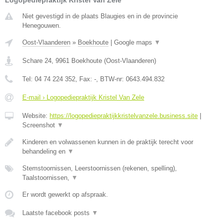
Niet gevestigd in de plaats Blaugies en in de provincie
Henegouwen.
Oost-Vlaanderen
»
Boekhoute
|
Google maps
▼
Schare 24
,
9961
Boekhoute
(
Oost-Vlaanderen
)
Tel:
04 74 224 352
, Fax:
-
, BTW-nr:
0643.494.832
E-mail › Logopediepraktijk Kristel Van Zele
Website:
https://logopediepraktijkkristelvanzele.business.site
|
Screenshot
▼
Kinderen en volwassenen kunnen in de praktijk terecht voor
behandeling en
▼
Stemstoornissen, Leerstoornissen (rekenen, spelling),
Taalstoornissen,
▼
Er wordt gewerkt op afspraak.
Laatste facebook posts
▼