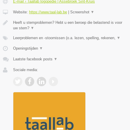
E-mail › Taallab logopedie | Assebroek Sint-Kruis
Website:
https://www.taal-lab.be
|
Screenshot
▼
Heeft u stemproblemen? Hebt u een beroep die belastend is voor
uw stem?
▼
Leerproblemen en -stoornissen (o.a. lezen, spelling, rekenen,
▼
Openingstijden
▼
Laatste facebook posts
▼
Sociale media: