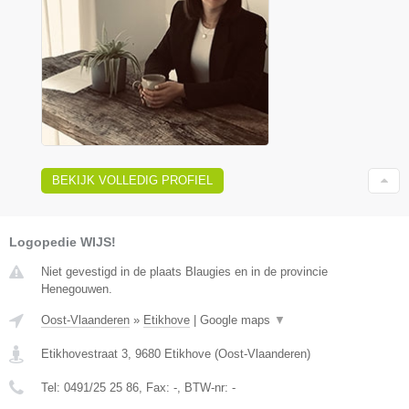
BEKIJK VOLLEDIG PROFIEL
Logopedie WIJS!
Niet gevestigd in de plaats Blaugies en in de provincie
Henegouwen.
Oost-Vlaanderen
»
Etikhove
|
Google maps
▼
Etikhovestraat 3
,
9680
Etikhove
(
Oost-Vlaanderen
)
Tel:
0491/25 25 86
, Fax:
-
, BTW-nr:
-