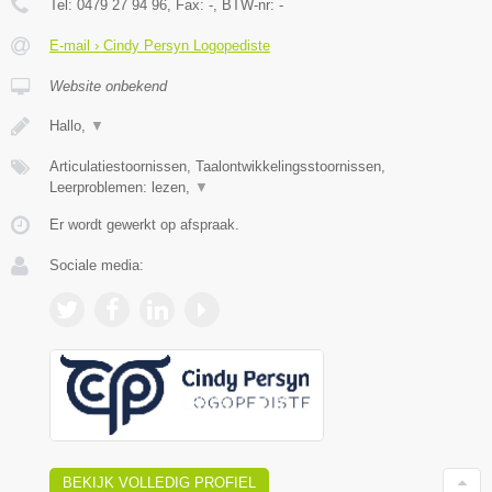
Tel:
0479 27 94 96
, Fax:
-
, BTW-nr:
-
E-mail › Cindy Persyn Logopediste
Website onbekend
Hallo,
▼
Articulatiestoornissen, Taalontwikkelingsstoornissen,
Leerproblemen: lezen,
▼
Er wordt gewerkt op afspraak.
Sociale media:
BEKIJK VOLLEDIG PROFIEL