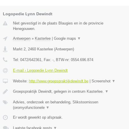
Logopedie Lynn Dewindt
Niet gevestigd in de plaats Blaugies en in de provincie
Henegouwen.
Antwerpen
»
Kasterlee
|
Google maps
▼
Markt 2
,
2460
Kasterlee
(
Antwerpen
)
Tel:
0472/642361
, Fax:
-
, BTW-nr:
0554.696.874
E-mail › Logopedie Lynn Dewindt
Website:
http://www.groepspraktijkdewindt.be
|
Screenshot
▼
Groepspraktijk Dewindt, gelegen in centrum Kasterlee.
▼
Advies, onderzoek en behandeling, Slikstoornissen
(oromyofunctionele
▼
Er wordt gewerkt op afspraak.
Laatste facebook posts
▼