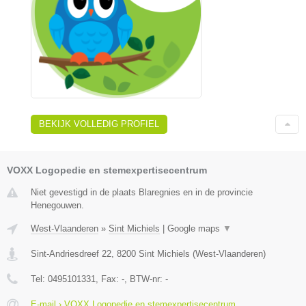
BEKIJK VOLLEDIG PROFIEL
VOXX Logopedie en stemexpertisecentrum
Niet gevestigd in de plaats Blaregnies en in de provincie
Henegouwen.
West-Vlaanderen
»
Sint Michiels
|
Google maps
▼
Sint-Andriesdreef 22
,
8200
Sint Michiels
(
West-Vlaanderen
)
Tel:
0495101331
, Fax:
-
, BTW-nr:
-
E-mail › VOXX Logopedie en stemexpertisecentrum