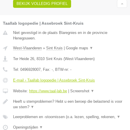
BEKIJK VOLLEDIG PROFIEL
Taallab logopedie | Assebroek Sint-Kruis
Niet gevestigd in de plaats Blaregnies en in de provincie
Henegouwen.
West-Vlaanderen
»
Sint Kruis
|
Google maps
▼
Ter Heide 26
,
8310
Sint Kruis
(
West-Vlaanderen
)
Tel:
0496928007
, Fax:
-
, BTW-nr:
-
E-mail › Taallab logopedie | Assebroek Sint-Kruis
Website:
https://www.taal-lab.be
|
Screenshot
▼
Heeft u stemproblemen? Hebt u een beroep die belastend is voor
uw stem?
▼
Leerproblemen en -stoornissen (o.a. lezen, spelling, rekenen,
▼
Openingstijden
▼