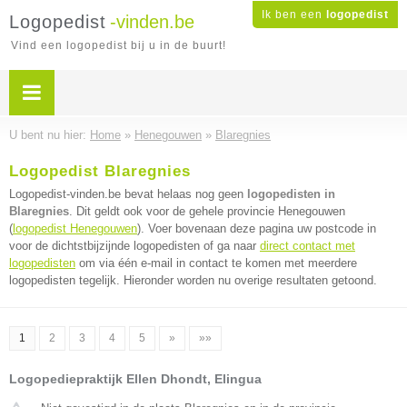
Ik ben een
logopedist
Logopedist
-vinden.be
Vind een logopedist bij u in de buurt!
U bent nu hier:
Home
»
Henegouwen
»
Blaregnies
Logopedist Blaregnies
Logopedist-vinden.be bevat helaas nog geen
logopedisten in
Blaregnies
. Dit geldt ook voor de gehele provincie Henegouwen
(
logopedist Henegouwen
). Voer bovenaan deze pagina uw postcode in
voor de dichtstbijzijnde logopedisten of ga naar
direct contact met
logopedisten
om via één e-mail in contact te komen met meerdere
logopedisten tegelijk. Hieronder worden nu overige resultaten getoond.
1
2
3
4
5
»
»»
Logopediepraktijk Ellen Dhondt, Elingua