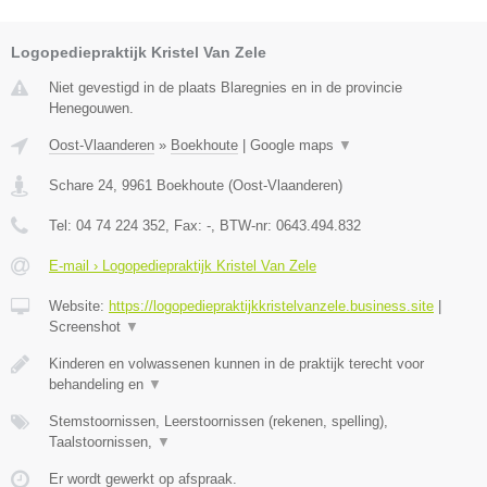
Logopediepraktijk Kristel Van Zele
Niet gevestigd in de plaats Blaregnies en in de provincie
Henegouwen.
Oost-Vlaanderen
»
Boekhoute
|
Google maps
▼
Schare 24
,
9961
Boekhoute
(
Oost-Vlaanderen
)
Tel:
04 74 224 352
, Fax:
-
, BTW-nr:
0643.494.832
E-mail › Logopediepraktijk Kristel Van Zele
Website:
https://logopediepraktijkkristelvanzele.business.site
|
Screenshot
▼
Kinderen en volwassenen kunnen in de praktijk terecht voor
behandeling en
▼
Stemstoornissen, Leerstoornissen (rekenen, spelling),
Taalstoornissen,
▼
Er wordt gewerkt op afspraak.