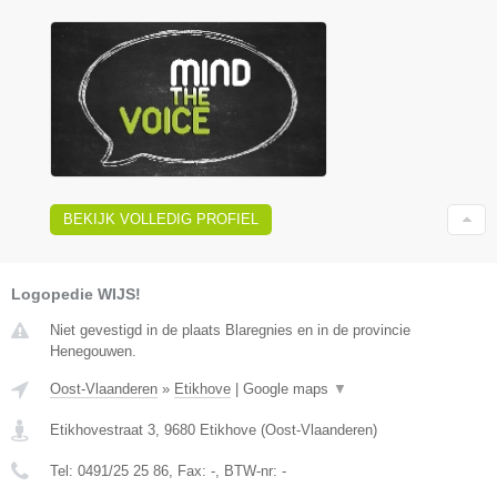
BEKIJK VOLLEDIG PROFIEL
Logopedie WIJS!
Niet gevestigd in de plaats Blaregnies en in de provincie
Henegouwen.
Oost-Vlaanderen
»
Etikhove
|
Google maps
▼
Etikhovestraat 3
,
9680
Etikhove
(
Oost-Vlaanderen
)
Tel:
0491/25 25 86
, Fax:
-
, BTW-nr:
-