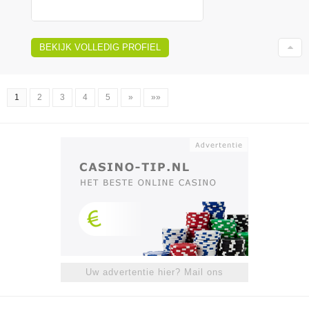
BEKIJK VOLLEDIG PROFIEL
1
2
3
4
5
»
»»
Uw advertentie hier? Mail ons