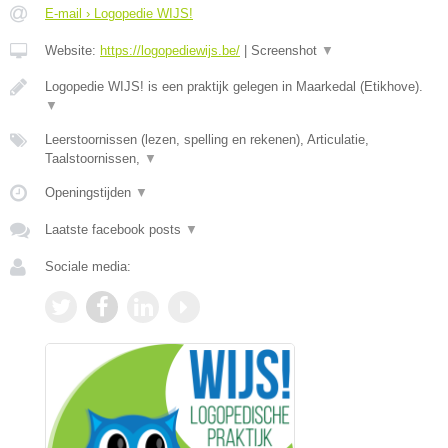
E-mail › Logopedie WIJS!
Website:
https://logopediewijs.be/
|
Screenshot
▼
Logopedie WIJS! is een praktijk gelegen in Maarkedal (Etikhove).
▼
Leerstoornissen (lezen, spelling en rekenen), Articulatie,
Taalstoornissen,
▼
Openingstijden
▼
Laatste facebook posts
▼
Sociale media: