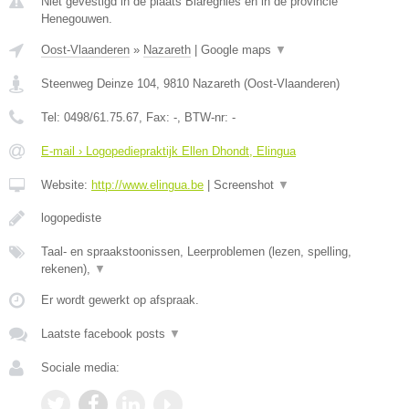
Niet gevestigd in de plaats Blaregnies en in de provincie
Henegouwen.
Oost-Vlaanderen
»
Nazareth
|
Google maps
▼
Steenweg Deinze 104
,
9810
Nazareth
(
Oost-Vlaanderen
)
Tel:
0498/61.75.67
, Fax:
-
, BTW-nr:
-
E-mail › Logopediepraktijk Ellen Dhondt, Elingua
Website:
http://www.elingua.be
|
Screenshot
▼
logopediste
Taal- en spraakstoonissen, Leerproblemen (lezen, spelling,
rekenen),
▼
Er wordt gewerkt op afspraak.
Laatste facebook posts
▼
Sociale media: