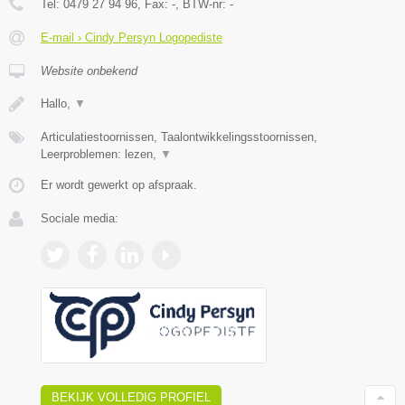
Tel:
0479 27 94 96
, Fax:
-
, BTW-nr:
-
E-mail › Cindy Persyn Logopediste
Website onbekend
Hallo,
▼
Articulatiestoornissen, Taalontwikkelingsstoornissen,
Leerproblemen: lezen,
▼
Er wordt gewerkt op afspraak.
Sociale media:
BEKIJK VOLLEDIG PROFIEL