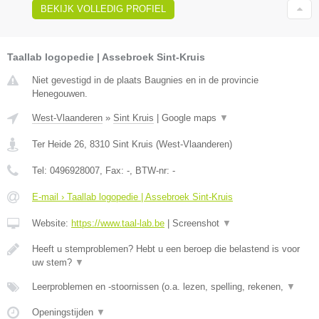
BEKIJK VOLLEDIG PROFIEL
Taallab logopedie | Assebroek Sint-Kruis
Niet gevestigd in de plaats Baugnies en in de provincie
Henegouwen.
West-Vlaanderen
»
Sint Kruis
|
Google maps
▼
Ter Heide 26
,
8310
Sint Kruis
(
West-Vlaanderen
)
Tel:
0496928007
, Fax:
-
, BTW-nr:
-
E-mail › Taallab logopedie | Assebroek Sint-Kruis
Website:
https://www.taal-lab.be
|
Screenshot
▼
Heeft u stemproblemen? Hebt u een beroep die belastend is voor
uw stem?
▼
Leerproblemen en -stoornissen (o.a. lezen, spelling, rekenen,
▼
Openingstijden
▼