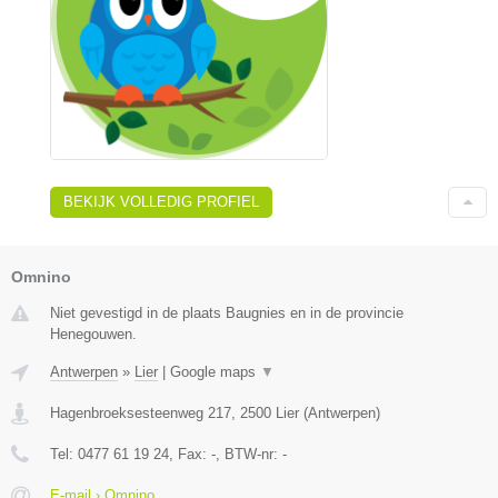
BEKIJK VOLLEDIG PROFIEL
Omnino
Niet gevestigd in de plaats Baugnies en in de provincie
Henegouwen.
Antwerpen
»
Lier
|
Google maps
▼
Hagenbroeksesteenweg 217
,
2500
Lier
(
Antwerpen
)
Tel:
0477 61 19 24
, Fax:
-
, BTW-nr:
-
E-mail › Omnino