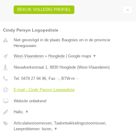
BEKIJK VOLLEDIG PROFIEL
Cindy Persyn Logopediste
Niet gevestigd in de plaats Baugnies en in de provincie
Henegouwen.
West-Vlaanderen
»
Hooglede
|
Google maps
▼
Nieuwkerkestraat 1
,
8830
Hooglede
(
West-Vlaanderen
)
Tel:
0479 27 94 96
, Fax:
-
, BTW-nr:
-
E-mail › Cindy Persyn Logopediste
Website onbekend
Hallo,
▼
Articulatiestoornissen, Taalontwikkelingsstoornissen,
Leerproblemen: lezen,
▼