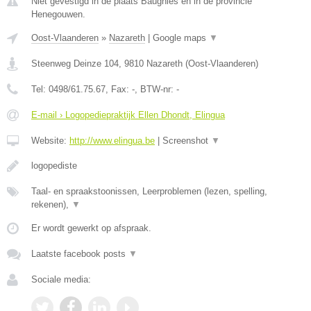
Niet gevestigd in de plaats Baugnies en in de provincie
Henegouwen.
Oost-Vlaanderen
»
Nazareth
|
Google maps
▼
Steenweg Deinze 104
,
9810
Nazareth
(
Oost-Vlaanderen
)
Tel:
0498/61.75.67
, Fax:
-
, BTW-nr:
-
E-mail › Logopediepraktijk Ellen Dhondt, Elingua
Website:
http://www.elingua.be
|
Screenshot
▼
logopediste
Taal- en spraakstoonissen, Leerproblemen (lezen, spelling,
rekenen),
▼
Er wordt gewerkt op afspraak.
Laatste facebook posts
▼
Sociale media: