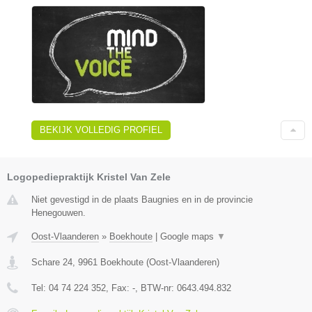
BEKIJK VOLLEDIG PROFIEL
Logopediepraktijk Kristel Van Zele
Niet gevestigd in de plaats Baugnies en in de provincie
Henegouwen.
Oost-Vlaanderen
»
Boekhoute
|
Google maps
▼
Schare 24
,
9961
Boekhoute
(
Oost-Vlaanderen
)
Tel:
04 74 224 352
, Fax:
-
, BTW-nr:
0643.494.832