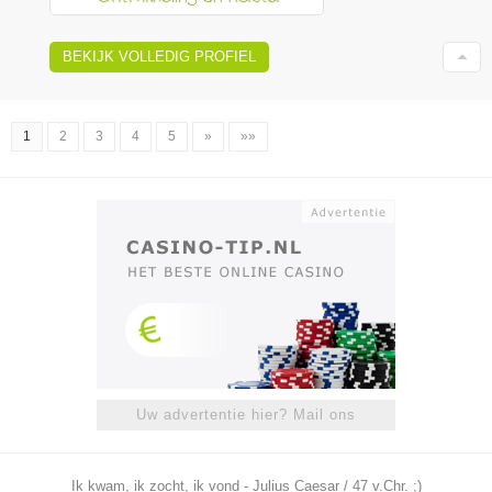
BEKIJK VOLLEDIG PROFIEL
1
2
3
4
5
»
»»
Uw advertentie hier? Mail ons
Ik kwam, ik zocht, ik vond - Julius Caesar / 47 v.Chr. ;)