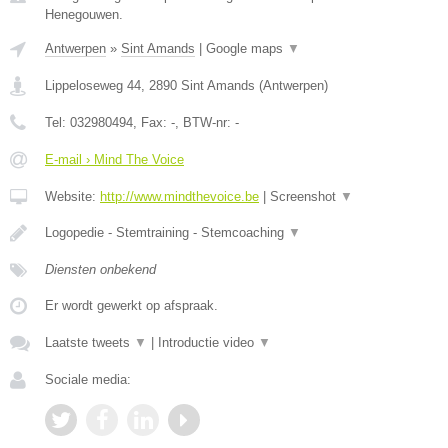
Henegouwen.
Antwerpen
»
Sint Amands
|
Google maps
▼
Lippeloseweg 44
,
2890
Sint Amands
(
Antwerpen
)
Tel:
032980494
, Fax:
-
, BTW-nr:
-
E-mail › Mind The Voice
Website:
http://www.mindthevoice.be
|
Screenshot
▼
Logopedie - Stemtraining - Stemcoaching
▼
Diensten onbekend
Er wordt gewerkt op afspraak.
Laatste tweets
▼
|
Introductie video
▼
Sociale media: