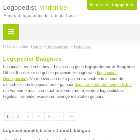
Ik ben een
logopedist
Logopedist
-vinden.be
Vind een logopedist bij u in de buurt!
U bent nu hier:
Home
»
Henegouwen
»
Baugnies
Logopedist Baugnies
Logopedist-vinden.be bevat helaas nog geen
logopedisten in Baugnies
.
Dit geldt ook voor de gehele provincie Henegouwen (
logopedist
Henegouwen
). Voer bovenaan deze pagina uw postcode in voor de
dichtstbijzijnde logopedisten of ga naar
direct contact met logopedisten
om via één e-mail in contact te komen met meerdere logopedisten
tegelijk. Hieronder worden nu overige resultaten getoond.
1
2
3
4
5
»
»»
Logopediepraktijk Ellen Dhondt, Elingua