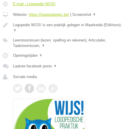
E-mail › Logopedie WIJS!
Website:
https://logopediewijs.be/
|
Screenshot
▼
Logopedie WIJS! is een praktijk gelegen in Maarkedal (Etikhove).
▼
Leerstoornissen (lezen, spelling en rekenen), Articulatie,
Taalstoornissen,
▼
Openingstijden
▼
Laatste facebook posts
▼
Sociale media: