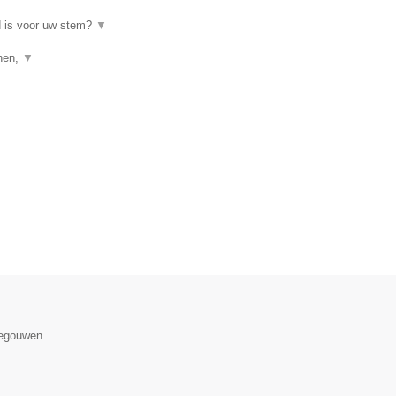
d is voor uw stem?
▼
enen,
▼
negouwen.