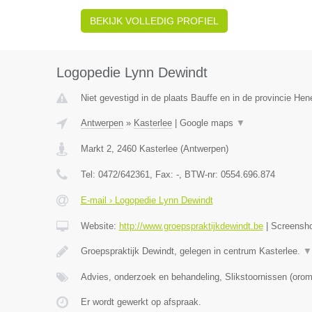
BEKIJK VOLLEDIG PROFIEL
Logopedie Lynn Dewindt
Niet gevestigd in de plaats Bauffe en in de provincie He
Antwerpen
»
Kasterlee
|
Google maps
▼
Markt 2
,
2460
Kasterlee
(
Antwerpen
)
Tel:
0472/642361
, Fax:
-
, BTW-nr:
0554.696.874
E-mail › Logopedie Lynn Dewindt
Website:
http://www.groepspraktijkdewindt.be
|
Screensh
Groepspraktijk Dewindt, gelegen in centrum Kasterlee.
▼
Advies, onderzoek en behandeling, Slikstoornissen (oro
Er wordt gewerkt op afspraak.