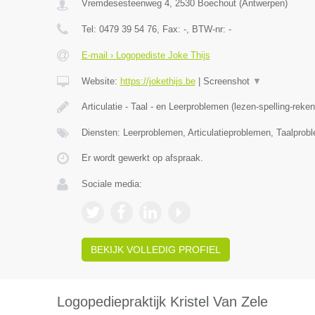
Vremdesesteenweg 4
,
2530
Boechout
(
Antwerpen
)
Tel:
0479 39 54 76
, Fax:
-
, BTW-nr:
-
E-mail › Logopediste Joke Thijs
Website:
https://jokethijs.be
|
Screenshot
▼
Articulatie - Taal - en Leerproblemen (lezen-spelling-reke
Diensten: Leerproblemen, Articulatieproblemen, Taalprob
Er wordt gewerkt op afspraak.
Sociale media:
BEKIJK VOLLEDIG PROFIEL
Logopediepraktijk Kristel Van Zele