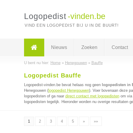
Logopedist
-vinden.be
VIND EEN LOGOPEDIST BIJ U IN DE BUURT!
Nieuws
Zoeken
Contact
U bent nu hier:
Home
»
Henegouwen
»
Bauffe
Logopedist Bauffe
Logopedist-vinden.be bevat helaas nog geen
logopedisten in 
Henegouwen (
logopedist Henegouwen
). Voer bovenaan deze pag
logopedisten of ga naar
direct contact met logopedisten
om via 
logopedisten tegelijk. Hieronder worden nu overige resultaten g
1
2
3
4
5
»
»»