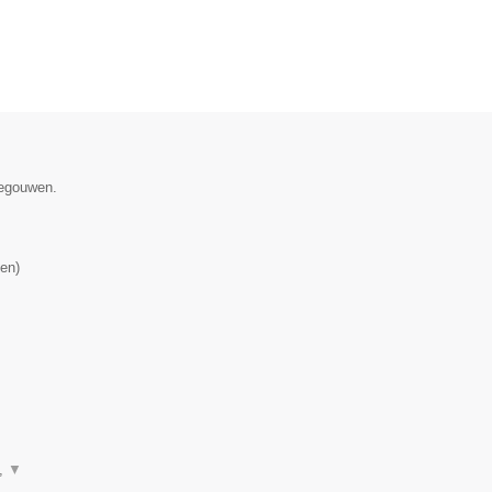
negouwen.
en
)
n,
▼