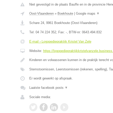
Niet gevestigd in de plaats Bauffe en in de provincie He
Oost-Vlaanderen
»
Boekhoute
|
Google maps
▼
Schare 24
,
9961
Boekhoute
(
Oost-Vlaanderen
)
Tel:
04 74 224 352
, Fax:
-
, BTW-nr:
0643.494.832
E-mail › Logopediepraktijk Kristel Van Zele
Website:
https://logopediepraktijkkristelvanzele.business.
Kinderen en volwassenen kunnen in de praktijk terecht v
Stemstoornissen, Leerstoornissen (rekenen, spelling), Ta
Er wordt gewerkt op afspraak.
Laatste facebook posts
▼
Sociale media: