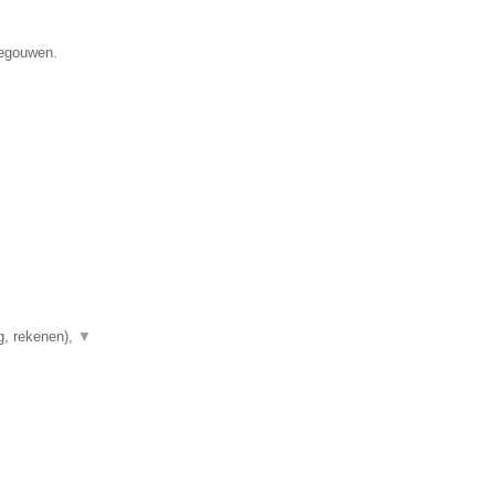
negouwen.
g, rekenen),
▼