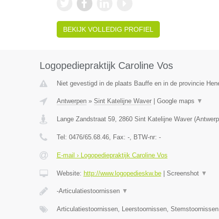
BEKIJK VOLLEDIG PROFIEL
Logopediepraktijk Caroline Vos
Niet gevestigd in de plaats Bauffe en in de provincie He
Antwerpen
»
Sint Katelijne Waver
|
Google maps
▼
Lange Zandstraat 59
,
2860
Sint Katelijne Waver
(
Antwerp
Tel:
0476/65.68.46
, Fax:
-
, BTW-nr:
-
E-mail › Logopediepraktijk Caroline Vos
Website:
http://www.logopedieskw.be
|
Screenshot
▼
-Articulatiestoornissen
▼
Articulatiestoornissen, Leerstoornissen, Stemstoornisse