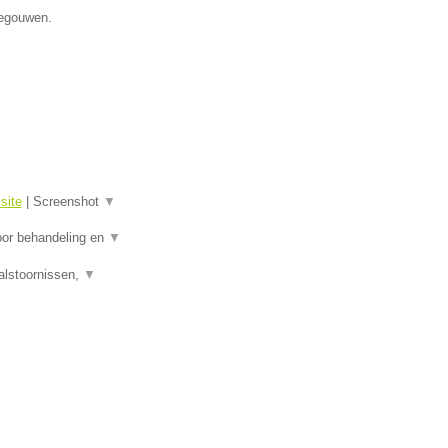
negouwen.
site
|
Screenshot
▼
oor behandeling en
▼
alstoornissen,
▼