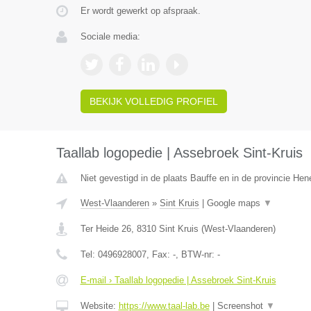
Er wordt gewerkt op afspraak.
Sociale media:
BEKIJK VOLLEDIG PROFIEL
Taallab logopedie | Assebroek Sint-Kruis
Niet gevestigd in de plaats Bauffe en in de provincie He
West-Vlaanderen
»
Sint Kruis
|
Google maps
▼
Ter Heide 26
,
8310
Sint Kruis
(
West-Vlaanderen
)
Tel:
0496928007
, Fax:
-
, BTW-nr:
-
E-mail › Taallab logopedie | Assebroek Sint-Kruis
Website:
https://www.taal-lab.be
|
Screenshot
▼