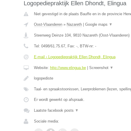
Logopediepraktijk Ellen Dhondt, Elingua
Niet gevestigd in de plaats Bauffe en in de provincie He
Oost-Vlaanderen
»
Nazareth
|
Google maps
▼
Steenweg Deinze 104
,
9810
Nazareth
(
Oost-Vlaanderen
)
Tel:
0498/61.75.67
, Fax:
-
, BTW-nr:
-
E-mail › Logopediepraktijk Ellen Dhondt, Elingua
Website:
http://www.elingua.be
|
Screenshot
▼
logopediste
Taal- en spraakstoonissen, Leerproblemen (lezen, spellin
Er wordt gewerkt op afspraak.
Laatste facebook posts
▼
Sociale media: