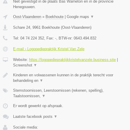
Niet gevestigd in de plaats Bas Warneton en in de provincie
Henegouwen.
Oost-Vlaanderen
»
Boekhoute
|
Google maps
▼
Schare 24
,
9961
Boekhoute
(
Oost-Vlaanderen
)
Tel:
04 74 224 352
, Fax:
-
, BTW-nr:
0643.494.832
E-mail › Logopediepraktijk Kristel Van Zele
Website:
https://logopediepraktijkkristelvanzele.business.site
|
Screenshot
▼
Kinderen en volwassenen kunnen in de praktijk terecht voor
behandeling en
▼
Stemstoornissen, Leerstoornissen (rekenen, spelling),
Taalstoornissen,
▼
Er wordt gewerkt op afspraak.
Laatste facebook posts
▼
Sociale media: