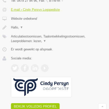
Tel:
0479 27 94 96
, Fax:
-
, BTW-nr:
-
E-mail › Cindy Persyn Logopediste
Website onbekend
Hallo,
▼
Articulatiestoornissen, Taalontwikkelingsstoornissen,
Leerproblemen: lezen,
▼
Er wordt gewerkt op afspraak.
Sociale media:
BEKIJK VOLLEDIG PROFIEL