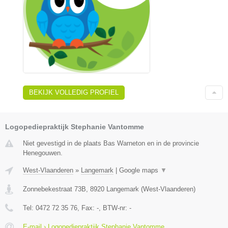
BEKIJK VOLLEDIG PROFIEL
Logopediepraktijk Stephanie Vantomme
Niet gevestigd in de plaats Bas Warneton en in de provincie
Henegouwen.
West-Vlaanderen
»
Langemark
|
Google maps
▼
Zonnebekestraat 73B
,
8920
Langemark
(
West-Vlaanderen
)
Tel:
0472 72 35 76
, Fax:
-
, BTW-nr:
-
E-mail › Logopediepraktijk Stephanie Vantomme