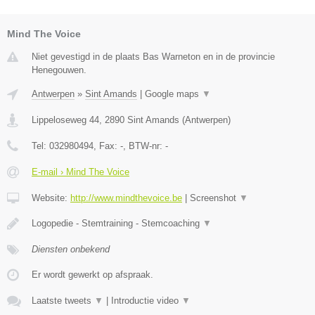
Mind The Voice
Niet gevestigd in de plaats Bas Warneton en in de provincie
Henegouwen.
Antwerpen
»
Sint Amands
|
Google maps
▼
Lippeloseweg 44
,
2890
Sint Amands
(
Antwerpen
)
Tel:
032980494
, Fax:
-
, BTW-nr:
-
E-mail › Mind The Voice
Website:
http://www.mindthevoice.be
|
Screenshot
▼
Logopedie - Stemtraining - Stemcoaching
▼
Diensten onbekend
Er wordt gewerkt op afspraak.
Laatste tweets
▼
|
Introductie video
▼