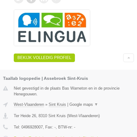
BEKIJK VOLLEDIG PROFIEL
Taallab logopedie | Assebroek Sint-Kruis
Niet gevestigd in de plaats Bas Warneton en in de provincie
Henegouwen.
West-Vlaanderen
»
Sint Kruis
|
Google maps
▼
Ter Heide 26
,
8310
Sint Kruis
(
West-Vlaanderen
)
Tel:
0496928007
, Fax:
-
, BTW-nr:
-