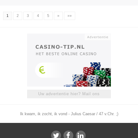
1
2
3
4
5
»
»»
Uw advertentie hier? Mail ons
Ik kwam, ik zocht, ik vond - Julius Caesar / 47 v.Chr. ;)