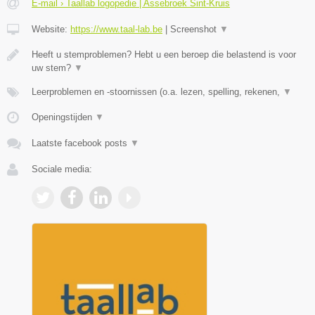
E-mail › Taallab logopedie | Assebroek Sint-Kruis
Website:
https://www.taal-lab.be
|
Screenshot
▼
Heeft u stemproblemen? Hebt u een beroep die belastend is voor
uw stem?
▼
Leerproblemen en -stoornissen (o.a. lezen, spelling, rekenen,
▼
Openingstijden
▼
Laatste facebook posts
▼
Sociale media: