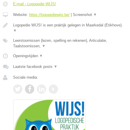
E-mail › Logopedie WIJS!
Website:
https://logopediewijs.be/
|
Screenshot
▼
Logopedie WIJS! is een praktijk gelegen in Maarkedal (Etikhove).
▼
Leerstoornissen (lezen, spelling en rekenen), Articulatie,
Taalstoornissen,
▼
Openingstijden
▼
Laatste facebook posts
▼
Sociale media: