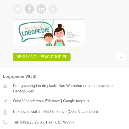
BEKIJK VOLLEDIG PROFIEL
Logopedie WIJS!
Niet gevestigd in de plaats Bas Warneton en in de provincie
Henegouwen.
Oost-Vlaanderen
»
Etikhove
|
Google maps
▼
Etikhovestraat 3
,
9680
Etikhove
(
Oost-Vlaanderen
)
Tel:
0491/25 25 86
, Fax:
-
, BTW-nr:
-