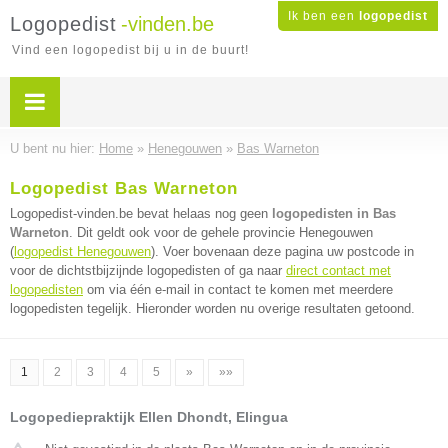
Ik ben een
logopedist
Logopedist
-vinden.be
Vind een logopedist bij u in de buurt!
U bent nu hier:
Home
»
Henegouwen
»
Bas Warneton
Logopedist Bas Warneton
Logopedist-vinden.be bevat helaas nog geen
logopedisten in Bas
Warneton
. Dit geldt ook voor de gehele provincie Henegouwen
(
logopedist Henegouwen
). Voer bovenaan deze pagina uw postcode in
voor de dichtstbijzijnde logopedisten of ga naar
direct contact met
logopedisten
om via één e-mail in contact te komen met meerdere
logopedisten tegelijk. Hieronder worden nu overige resultaten getoond.
1
2
3
4
5
»
»»
Logopediepraktijk Ellen Dhondt, Elingua