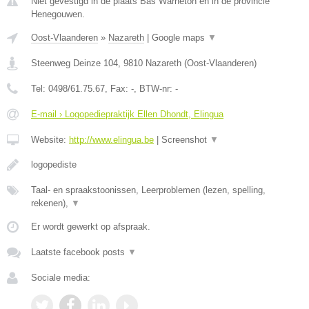
Niet gevestigd in de plaats Bas Warneton en in de provincie
Henegouwen.
Oost-Vlaanderen
»
Nazareth
|
Google maps
▼
Steenweg Deinze 104
,
9810
Nazareth
(
Oost-Vlaanderen
)
Tel:
0498/61.75.67
, Fax:
-
, BTW-nr:
-
E-mail › Logopediepraktijk Ellen Dhondt, Elingua
Website:
http://www.elingua.be
|
Screenshot
▼
logopediste
Taal- en spraakstoonissen, Leerproblemen (lezen, spelling,
rekenen),
▼
Er wordt gewerkt op afspraak.
Laatste facebook posts
▼
Sociale media: