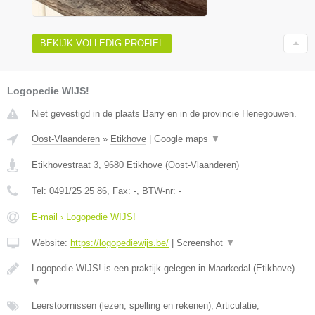
BEKIJK VOLLEDIG PROFIEL
Logopedie WIJS!
Niet gevestigd in de plaats Barry en in de provincie Henegouwen.
Oost-Vlaanderen
»
Etikhove
|
Google maps
▼
Etikhovestraat 3
,
9680
Etikhove
(
Oost-Vlaanderen
)
Tel:
0491/25 25 86
, Fax:
-
, BTW-nr:
-
E-mail › Logopedie WIJS!
Website:
https://logopediewijs.be/
|
Screenshot
▼
Logopedie WIJS! is een praktijk gelegen in Maarkedal (Etikhove).
▼
Leerstoornissen (lezen, spelling en rekenen), Articulatie,