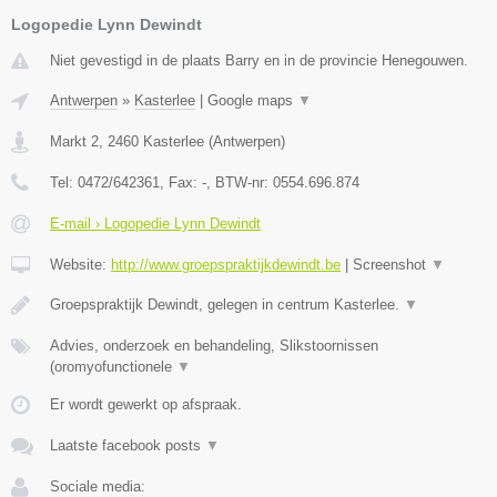
Logopedie Lynn Dewindt
Niet gevestigd in de plaats Barry en in de provincie Henegouwen.
Antwerpen
»
Kasterlee
|
Google maps
▼
Markt 2
,
2460
Kasterlee
(
Antwerpen
)
Tel:
0472/642361
, Fax:
-
, BTW-nr:
0554.696.874
E-mail › Logopedie Lynn Dewindt
Website:
http://www.groepspraktijkdewindt.be
|
Screenshot
▼
Groepspraktijk Dewindt, gelegen in centrum Kasterlee.
▼
Advies, onderzoek en behandeling, Slikstoornissen
(oromyofunctionele
▼
Er wordt gewerkt op afspraak.
Laatste facebook posts
▼
Sociale media: