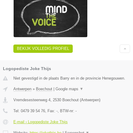
BEKIJK VOLLEDIG PROFIEL
Logopediste Joke Thijs
Niet gevestigd in de plaats Barry en in de provincie Henegouwen.
Antwerpen
»
Boechout
|
Google maps
▼
Vremdesesteenweg 4
,
2530
Boechout
(
Antwerpen
)
Tel:
0479 39 54 76
, Fax:
-
, BTW-nr:
-
E-mail › Logopediste Joke Thijs
Website:
https://jokethijs.be
|
Screenshot
▼