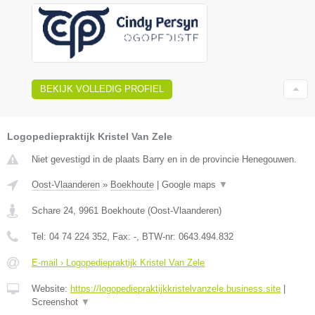
BEKIJK VOLLEDIG PROFIEL
Logopediepraktijk Kristel Van Zele
Niet gevestigd in de plaats Barry en in de provincie Henegouwen.
Oost-Vlaanderen
»
Boekhoute
|
Google maps
▼
Schare 24
,
9961
Boekhoute
(
Oost-Vlaanderen
)
Tel:
04 74 224 352
, Fax:
-
, BTW-nr:
0643.494.832
E-mail › Logopediepraktijk Kristel Van Zele
Website:
https://logopediepraktijkkristelvanzele.business.site
|
Screenshot
▼