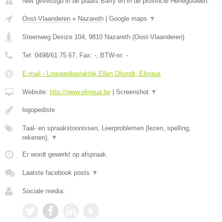
Niet gevestigd in de plaats Barry en in de provincie Henegouwen.
Oost-Vlaanderen
»
Nazareth
|
Google maps
▼
Steenweg Deinze 104
,
9810
Nazareth
(
Oost-Vlaanderen
)
Tel:
0498/61.75.67
, Fax:
-
, BTW-nr:
-
E-mail › Logopediepraktijk Ellen Dhondt, Elingua
Website:
http://www.elingua.be
|
Screenshot
▼
logopediste
Taal- en spraakstoonissen, Leerproblemen (lezen, spelling,
rekenen),
▼
Er wordt gewerkt op afspraak.
Laatste facebook posts
▼
Sociale media: