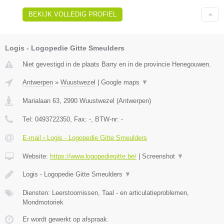
BEKIJK VOLLEDIG PROFIEL
Logis - Logopedie Gitte Smeulders
Niet gevestigd in de plaats Barry en in de provincie Henegouwen.
Antwerpen
»
Wuustwezel
|
Google maps
▼
Marialaan 63
,
2990
Wuustwezel
(
Antwerpen
)
Tel:
0493722350
, Fax:
-
, BTW-nr:
-
E-mail › Logis - Logopedie Gitte Smeulders
Website:
https://www.logopediegitte.be/
|
Screenshot
▼
Logis - Logopedie Gitte Smeulders
▼
Diensten: Leerstoornissen, Taal - en articulatieproblemen,
Mondmotoriek
Er wordt gewerkt op afspraak.