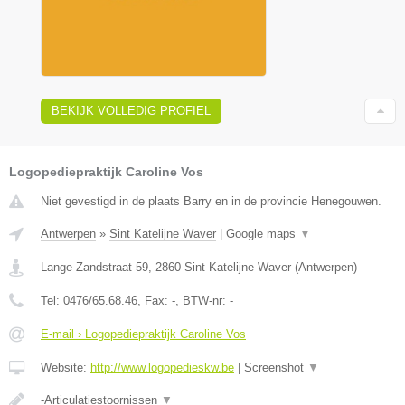
BEKIJK VOLLEDIG PROFIEL
Logopediepraktijk Caroline Vos
Niet gevestigd in de plaats Barry en in de provincie Henegouwen.
Antwerpen
»
Sint Katelijne Waver
|
Google maps
▼
Lange Zandstraat 59
,
2860
Sint Katelijne Waver
(
Antwerpen
)
Tel:
0476/65.68.46
, Fax:
-
, BTW-nr:
-
E-mail › Logopediepraktijk Caroline Vos
Website:
http://www.logopedieskw.be
|
Screenshot
▼
-Articulatiestoornissen
▼