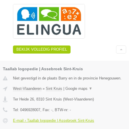
BEKIJK VOLLEDIG PROFIEL
Taallab logopedie | Assebroek Sint-Kruis
Niet gevestigd in de plaats Barry en in de provincie Henegouwen.
West-Vlaanderen
»
Sint Kruis
|
Google maps
▼
Ter Heide 26
,
8310
Sint Kruis
(
West-Vlaanderen
)
Tel:
0496928007
, Fax:
-
, BTW-nr:
-
E-mail › Taallab logopedie | Assebroek Sint-Kruis