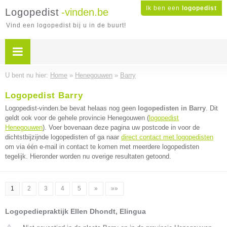
Ik ben een
logopedist
Logopedist
-vinden.be
Vind een logopedist bij u in de buurt!
U bent nu hier:
Home
»
Henegouwen
»
Barry
Logopedist Barry
Logopedist-vinden.be bevat helaas nog geen
logopedisten in Barry
. Dit
geldt ook voor de gehele provincie Henegouwen (
logopedist
Henegouwen
). Voer bovenaan deze pagina uw postcode in voor de
dichtstbijzijnde logopedisten of ga naar
direct contact met logopedisten
om via één e-mail in contact te komen met meerdere logopedisten
tegelijk. Hieronder worden nu overige resultaten getoond.
1
2
3
4
5
»
»»
Logopediepraktijk Ellen Dhondt, Elingua