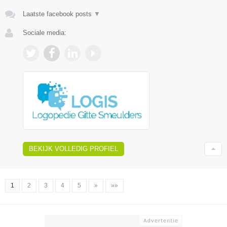
Laatste facebook posts
▼
Sociale media:
BEKIJK VOLLEDIG PROFIEL
1
2
3
4
5
»
»»