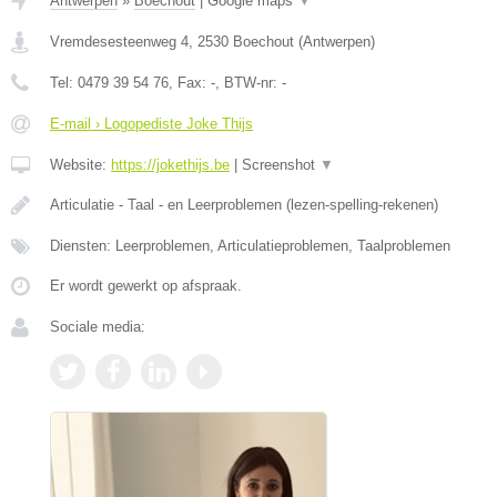
Antwerpen
»
Boechout
|
Google maps
▼
Vremdesesteenweg 4
,
2530
Boechout
(
Antwerpen
)
Tel:
0479 39 54 76
, Fax:
-
, BTW-nr:
-
E-mail › Logopediste Joke Thijs
Website:
https://jokethijs.be
|
Screenshot
▼
Articulatie - Taal - en Leerproblemen (lezen-spelling-rekenen)
Diensten: Leerproblemen, Articulatieproblemen, Taalproblemen
Er wordt gewerkt op afspraak.
Sociale media: