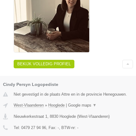
BEKIJK VOLLEDIG PROFIEL
Cindy Persyn Logopediste
Niet gevestigd in de plaats Attre en in de provincie Henegouwen.
West-Vlaanderen
»
Hooglede
|
Google maps
▼
Nieuwkerkestraat 1
,
8830
Hooglede
(
West-Vlaanderen
)
Tel:
0479 27 94 96
, Fax:
-
, BTW-nr:
-