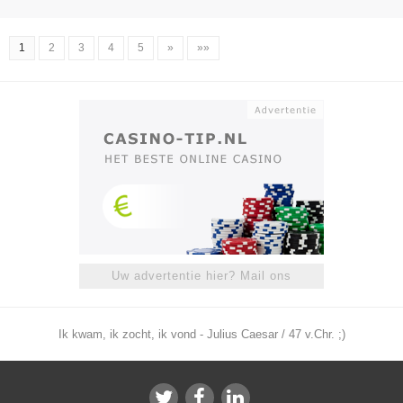
1
2
3
4
5
»
»»
Uw advertentie hier? Mail ons
Ik kwam, ik zocht, ik vond - Julius Caesar / 47 v.Chr. ;)