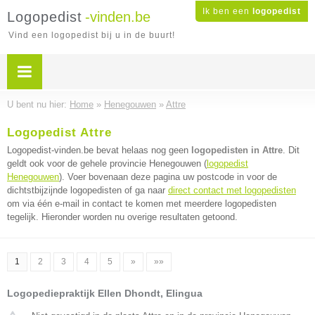
Ik ben een
logopedist
Logopedist
-vinden.be
Vind een logopedist bij u in de buurt!
U bent nu hier:
Home
»
Henegouwen
»
Attre
Logopedist Attre
Logopedist-vinden.be bevat helaas nog geen
logopedisten in Attre
. Dit
geldt ook voor de gehele provincie Henegouwen (
logopedist
Henegouwen
). Voer bovenaan deze pagina uw postcode in voor de
dichtstbijzijnde logopedisten of ga naar
direct contact met logopedisten
om via één e-mail in contact te komen met meerdere logopedisten
tegelijk. Hieronder worden nu overige resultaten getoond.
1
2
3
4
5
»
»»
Logopediepraktijk Ellen Dhondt, Elingua