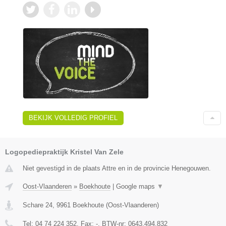
BEKIJK VOLLEDIG PROFIEL
Logopediepraktijk Kristel Van Zele
Niet gevestigd in de plaats Attre en in de provincie Henegouwen.
Oost-Vlaanderen
»
Boekhoute
|
Google maps
▼
Schare 24
,
9961
Boekhoute
(
Oost-Vlaanderen
)
Tel:
04 74 224 352
, Fax:
-
, BTW-nr:
0643.494.832