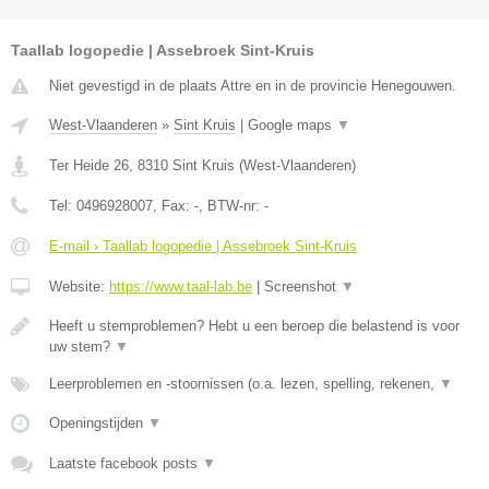
Taallab logopedie | Assebroek Sint-Kruis
Niet gevestigd in de plaats Attre en in de provincie Henegouwen.
West-Vlaanderen
»
Sint Kruis
|
Google maps
▼
Ter Heide 26
,
8310
Sint Kruis
(
West-Vlaanderen
)
Tel:
0496928007
, Fax:
-
, BTW-nr:
-
E-mail › Taallab logopedie | Assebroek Sint-Kruis
Website:
https://www.taal-lab.be
|
Screenshot
▼
Heeft u stemproblemen? Hebt u een beroep die belastend is voor
uw stem?
▼
Leerproblemen en -stoornissen (o.a. lezen, spelling, rekenen,
▼
Openingstijden
▼
Laatste facebook posts
▼