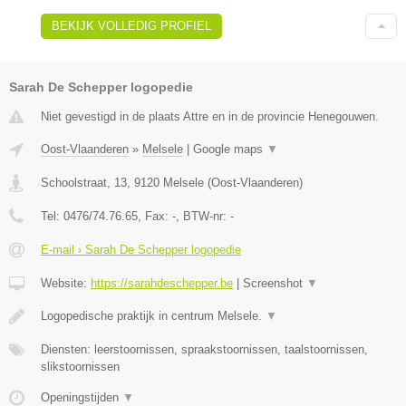
BEKIJK VOLLEDIG PROFIEL
Sarah De Schepper logopedie
Niet gevestigd in de plaats Attre en in de provincie Henegouwen.
Oost-Vlaanderen
»
Melsele
|
Google maps
▼
Schoolstraat, 13
,
9120
Melsele
(
Oost-Vlaanderen
)
Tel:
0476/74.76.65
, Fax:
-
, BTW-nr:
-
E-mail › Sarah De Schepper logopedie
Website:
https://sarahdeschepper.be
|
Screenshot
▼
Logopedische praktijk in centrum Melsele.
▼
Diensten: leerstoornissen, spraakstoornissen, taalstoornissen,
slikstoornissen
Openingstijden
▼