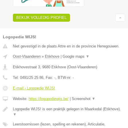
BEKIJK VOLLEDIG PROFIEL
Logopedie WIJS!
Niet gevestigd in de plaats Attre en in de provincie Henegouwen.
Oost-Vlaanderen
»
Etikhove
|
Google maps
▼
Etikhovestraat 3
,
9680
Etikhove
(
Oost-Vlaanderen
)
Tel:
0491/25 25 86
, Fax:
-
, BTW-nr:
-
E-mail › Logopedie WIJS!
Website:
https://logopediewijs.be/
|
Screenshot
▼
Logopedie WIJS! is een praktijk gelegen in Maarkedal (Etikhove).
▼
Leerstoornissen (lezen, spelling en rekenen), Articulatie,