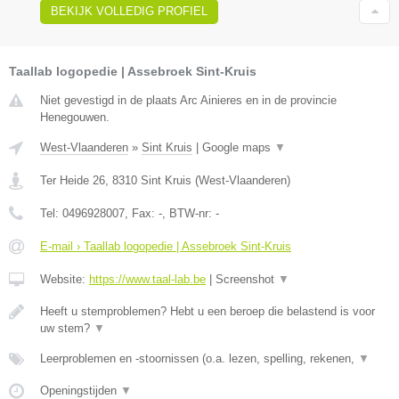
BEKIJK VOLLEDIG PROFIEL
Taallab logopedie | Assebroek Sint-Kruis
Niet gevestigd in de plaats Arc Ainieres en in de provincie
Henegouwen.
West-Vlaanderen
»
Sint Kruis
|
Google maps
▼
Ter Heide 26
,
8310
Sint Kruis
(
West-Vlaanderen
)
Tel:
0496928007
, Fax:
-
, BTW-nr:
-
E-mail › Taallab logopedie | Assebroek Sint-Kruis
Website:
https://www.taal-lab.be
|
Screenshot
▼
Heeft u stemproblemen? Hebt u een beroep die belastend is voor
uw stem?
▼
Leerproblemen en -stoornissen (o.a. lezen, spelling, rekenen,
▼
Openingstijden
▼