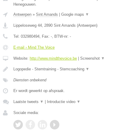
Henegouwen.
Antwerpen
»
Sint Amands
|
Google maps
▼
Lippeloseweg 44
,
2890
Sint Amands
(
Antwerpen
)
Tel:
032980494
, Fax:
-
, BTW-nr:
-
E-mail › Mind The Voice
Website:
http://www.mindthevoice.be
|
Screenshot
▼
Logopedie - Stemtraining - Stemcoaching
▼
Diensten onbekend
Er wordt gewerkt op afspraak.
Laatste tweets
▼
|
Introductie video
▼
Sociale media: