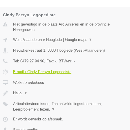
Cindy Persyn Logopediste
Niet gevestigd in de plaats Arc Ainieres en in de provincie
Henegouwen.
West-Vlaanderen
»
Hooglede
|
Google maps
▼
Nieuwkerkestraat 1
,
8830
Hooglede
(
West-Vlaanderen
)
Tel:
0479 27 94 96
, Fax:
-
, BTW-nr:
-
E-mail › Cindy Persyn Logopediste
Website onbekend
Hallo,
▼
Articulatiestoornissen, Taalontwikkelingsstoornissen,
Leerproblemen: lezen,
▼
Er wordt gewerkt op afspraak.
Sociale media: