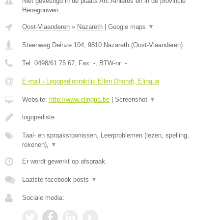
Niet gevestigd in de plaats Arc Ainieres en in de provincie
Henegouwen.
Oost-Vlaanderen
»
Nazareth
|
Google maps
▼
Steenweg Deinze 104
,
9810
Nazareth
(
Oost-Vlaanderen
)
Tel:
0498/61.75.67
, Fax:
-
, BTW-nr:
-
E-mail › Logopediepraktijk Ellen Dhondt, Elingua
Website:
http://www.elingua.be
|
Screenshot
▼
logopediste
Taal- en spraakstoonissen, Leerproblemen (lezen, spelling,
rekenen),
▼
Er wordt gewerkt op afspraak.
Laatste facebook posts
▼
Sociale media: