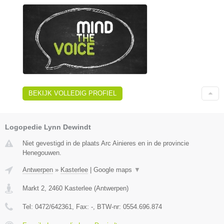
BEKIJK VOLLEDIG PROFIEL
Logopedie Lynn Dewindt
Niet gevestigd in de plaats Arc Ainieres en in de provincie
Henegouwen.
Antwerpen
»
Kasterlee
|
Google maps
▼
Markt 2
,
2460
Kasterlee
(
Antwerpen
)
Tel:
0472/642361
, Fax:
-
, BTW-nr:
0554.696.874