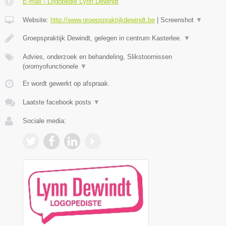
E-mail › Logopedie Lynn Dewindt
Website:
http://www.groepspraktijkdewindt.be
|
Screenshot
▼
Groepspraktijk Dewindt, gelegen in centrum Kasterlee.
▼
Advies, onderzoek en behandeling, Slikstoornissen
(oromyofunctionele
▼
Er wordt gewerkt op afspraak.
Laatste facebook posts
▼
Sociale media: