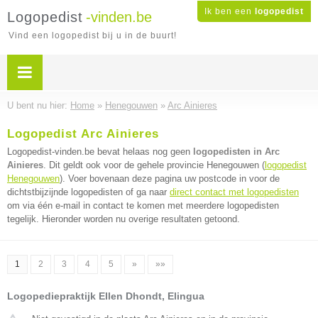
Ik ben een
logopedist
Logopedist
-vinden.be
Vind een logopedist bij u in de buurt!
U bent nu hier:
Home
»
Henegouwen
»
Arc Ainieres
Logopedist Arc Ainieres
Logopedist-vinden.be bevat helaas nog geen
logopedisten in Arc
Ainieres
. Dit geldt ook voor de gehele provincie Henegouwen (
logopedist
Henegouwen
). Voer bovenaan deze pagina uw postcode in voor de
dichtstbijzijnde logopedisten of ga naar
direct contact met logopedisten
om via één e-mail in contact te komen met meerdere logopedisten
tegelijk. Hieronder worden nu overige resultaten getoond.
1
2
3
4
5
»
»»
Logopediepraktijk Ellen Dhondt, Elingua