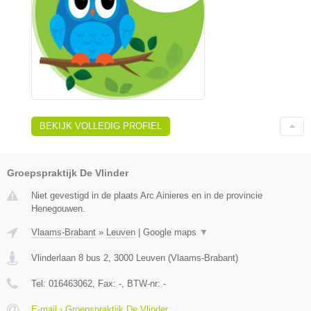
BEKIJK VOLLEDIG PROFIEL
Groepspraktijk De Vlinder
Niet gevestigd in de plaats Arc Ainieres en in de provincie
Henegouwen.
Vlaams-Brabant
»
Leuven
|
Google maps
▼
Vlinderlaan 8 bus 2
,
3000
Leuven
(
Vlaams-Brabant
)
Tel:
016463062
, Fax:
-
, BTW-nr:
-
E-mail › Groepspraktijk De Vlinder