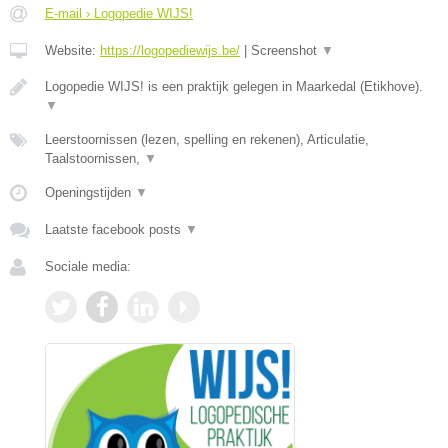
E-mail › Logopedie WIJS!
Website:
https://logopediewijs.be/
|
Screenshot
▼
Logopedie WIJS! is een praktijk gelegen in Maarkedal (Etikhove).
▼
Leerstoornissen (lezen, spelling en rekenen), Articulatie,
Taalstoornissen,
▼
Openingstijden
▼
Laatste facebook posts
▼
Sociale media: