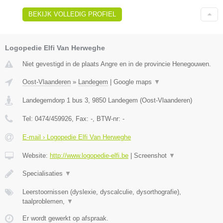
BEKIJK VOLLEDIG PROFIEL
Logopedie Elfi Van Herweghe
Niet gevestigd in de plaats Angre en in de provincie Henegouwen.
Oost-Vlaanderen
»
Landegem
|
Google maps
▼
Landegemdorp 1 bus 3
,
9850
Landegem
(
Oost-Vlaanderen
)
Tel:
0474/459926
, Fax:
-
, BTW-nr:
-
E-mail › Logopedie Elfi Van Herweghe
Website:
http://www.logopedie-elfi.be
|
Screenshot
▼
​Specialisaties
▼
Leerstoornissen (dyslexie, dyscalculie, dysorthografie),
taalproblemen,
▼
Er wordt gewerkt op afspraak.