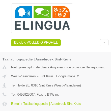
BEKIJK VOLLEDIG PROFIEL
Taallab logopedie | Assebroek Sint-Kruis
Niet gevestigd in de plaats Angre en in de provincie Henegouwen.
West-Vlaanderen
»
Sint Kruis
|
Google maps
▼
Ter Heide 26
,
8310
Sint Kruis
(
West-Vlaanderen
)
Tel:
0496928007
, Fax:
-
, BTW-nr:
-
E-mail › Taallab logopedie | Assebroek Sint-Kruis