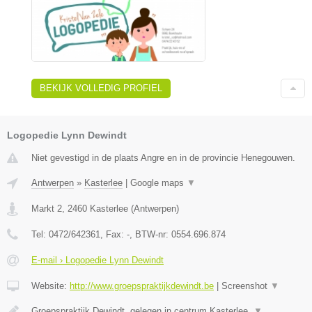
BEKIJK VOLLEDIG PROFIEL
Logopedie Lynn Dewindt
Niet gevestigd in de plaats Angre en in de provincie Henegouwen.
Antwerpen
»
Kasterlee
|
Google maps
▼
Markt 2
,
2460
Kasterlee
(
Antwerpen
)
Tel:
0472/642361
, Fax:
-
, BTW-nr:
0554.696.874
E-mail › Logopedie Lynn Dewindt
Website:
http://www.groepspraktijkdewindt.be
|
Screenshot
▼
Groepspraktijk Dewindt, gelegen in centrum Kasterlee.
▼