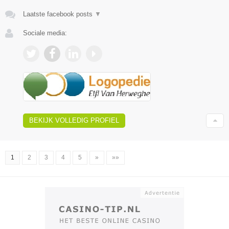
Laatste facebook posts
▼
Sociale media:
BEKIJK VOLLEDIG PROFIEL
1
2
3
4
5
»
»»