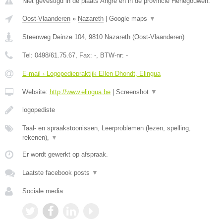
Niet gevestigd in de plaats Angre en in de provincie Henegouwen.
Oost-Vlaanderen
»
Nazareth
|
Google maps
▼
Steenweg Deinze 104
,
9810
Nazareth
(
Oost-Vlaanderen
)
Tel:
0498/61.75.67
, Fax:
-
, BTW-nr:
-
E-mail › Logopediepraktijk Ellen Dhondt, Elingua
Website:
http://www.elingua.be
|
Screenshot
▼
logopediste
Taal- en spraakstoonissen, Leerproblemen (lezen, spelling,
rekenen),
▼
Er wordt gewerkt op afspraak.
Laatste facebook posts
▼
Sociale media: