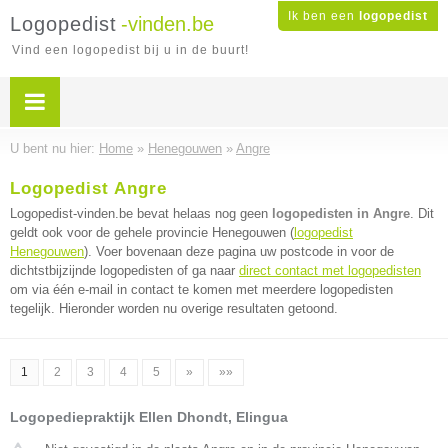
Ik ben een
logopedist
Logopedist
-vinden.be
Vind een logopedist bij u in de buurt!
U bent nu hier:
Home
»
Henegouwen
»
Angre
Logopedist Angre
Logopedist-vinden.be bevat helaas nog geen
logopedisten in Angre
. Dit
geldt ook voor de gehele provincie Henegouwen (
logopedist
Henegouwen
). Voer bovenaan deze pagina uw postcode in voor de
dichtstbijzijnde logopedisten of ga naar
direct contact met logopedisten
om via één e-mail in contact te komen met meerdere logopedisten
tegelijk. Hieronder worden nu overige resultaten getoond.
1
2
3
4
5
»
»»
Logopediepraktijk Ellen Dhondt, Elingua