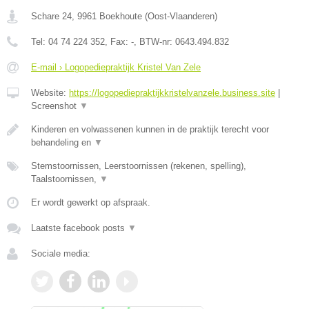
Schare 24
,
9961
Boekhoute
(
Oost-Vlaanderen
)
Tel:
04 74 224 352
, Fax:
-
, BTW-nr:
0643.494.832
E-mail › Logopediepraktijk Kristel Van Zele
Website:
https://logopediepraktijkkristelvanzele.business.site
|
Screenshot
▼
Kinderen en volwassenen kunnen in de praktijk terecht voor
behandeling en
▼
Stemstoornissen, Leerstoornissen (rekenen, spelling),
Taalstoornissen,
▼
Er wordt gewerkt op afspraak.
Laatste facebook posts
▼
Sociale media: