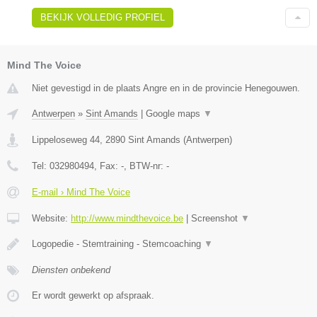
BEKIJK VOLLEDIG PROFIEL
Mind The Voice
Niet gevestigd in de plaats Angre en in de provincie Henegouwen.
Antwerpen
»
Sint Amands
|
Google maps
▼
Lippeloseweg 44
,
2890
Sint Amands
(
Antwerpen
)
Tel:
032980494
, Fax:
-
, BTW-nr:
-
E-mail › Mind The Voice
Website:
http://www.mindthevoice.be
|
Screenshot
▼
Logopedie - Stemtraining - Stemcoaching
▼
Diensten onbekend
Er wordt gewerkt op afspraak.