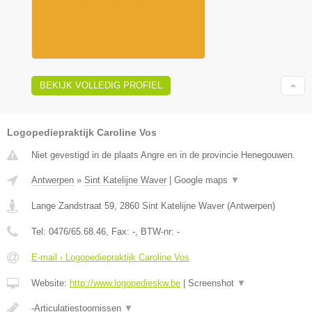
BEKIJK VOLLEDIG PROFIEL
Logopediepraktijk Caroline Vos
Niet gevestigd in de plaats Angre en in de provincie Henegouwen.
Antwerpen
»
Sint Katelijne Waver
|
Google maps
▼
Lange Zandstraat 59
,
2860
Sint Katelijne Waver
(
Antwerpen
)
Tel:
0476/65.68.46
, Fax:
-
, BTW-nr:
-
E-mail › Logopediepraktijk Caroline Vos
Website:
http://www.logopedieskw.be
|
Screenshot
▼
-Articulatiestoornissen
▼