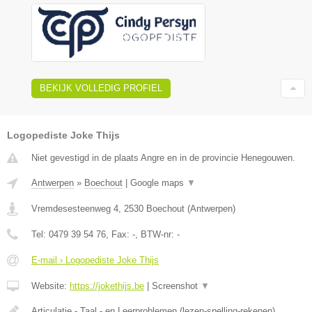
BEKIJK VOLLEDIG PROFIEL
Logopediste Joke Thijs
Niet gevestigd in de plaats Angre en in de provincie Henegouwen.
Antwerpen
»
Boechout
|
Google maps
▼
Vremdesesteenweg 4
,
2530
Boechout
(
Antwerpen
)
Tel:
0479 39 54 76
, Fax:
-
, BTW-nr:
-
E-mail › Logopediste Joke Thijs
Website:
https://jokethijs.be
|
Screenshot
▼
Articulatie - Taal - en Leerproblemen (lezen-spelling-rekenen)