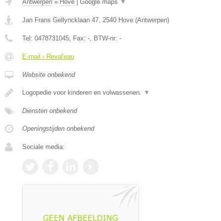
Antwerpen
»
Hove
|
Google maps
▼
Jan Frans Gellyncklaan 47
,
2540
Hove
(
Antwerpen
)
Tel:
0478731045
, Fax:
-
, BTW-nr:
-
E-mail › Reval'eau
Website onbekend
Logopedie voor kinderen en volwassenen.
▼
Diensten onbekend
Openingstijden onbekend
Sociale media: