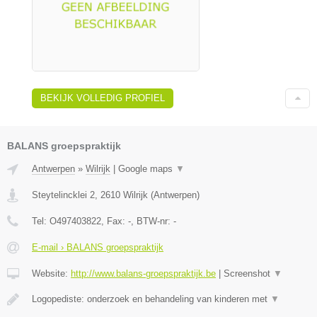
BEKIJK VOLLEDIG PROFIEL
BALANS groepspraktijk
Antwerpen
»
Wilrijk
|
Google maps
▼
Steytelincklei 2
,
2610
Wilrijk
(
Antwerpen
)
Tel:
O497403822
, Fax:
-
, BTW-nr:
-
E-mail › BALANS groepspraktijk
Website:
http://www.balans-groepspraktijk.be
|
Screenshot
▼
Logopediste: onderzoek en behandeling van kinderen met
▼