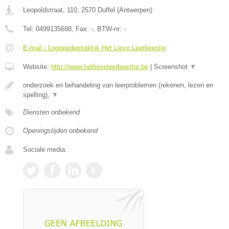
Leopoldstraat, 110
,
2570
Duffel
(
Antwerpen
)
Tel:
0499135688
, Fax:
-
, BTW-nr:
-
E-mail › Logopediepraktijk Het Lieve Leerbeestje
Website:
http://www.hetlieveleerbeestje.be
|
Screenshot
▼
onderzoek en behandeling van leerproblemen (rekenen, lezen en
spelling),
▼
Diensten onbekend
Openingstijden onbekend
Sociale media: