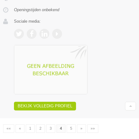
Openingstijden onbekend
Sociale media:
BEKIJK VOLLEDIG PROFIEL
««
«
1
2
3
4
5
»
»»