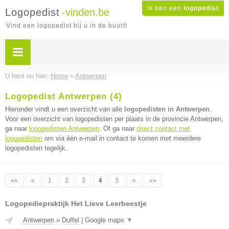
Ik ben een
logopedist
Logopedist
-vinden.be
Vind een logopedist bij u in de buurt!
U bent nu hier:
Home
»
Antwerpen
Logopedist Antwerpen (4)
Hieronder vindt u een overzicht van alle
logopedisten in Antwerpen
.
Voor een overzicht van logopedisten per plaats in de provincie Antwerpen,
ga naar
logopedisten Antwerpen
. Of ga naar
direct contact met
logopedisten
om via één e-mail in contact te komen met meerdere
logopedisten tegelijk.
««
«
1
2
3
4
5
»
»»
Logopediepraktijk Het Lieve Leerbeestje
Antwerpen
»
Duffel
|
Google maps
▼