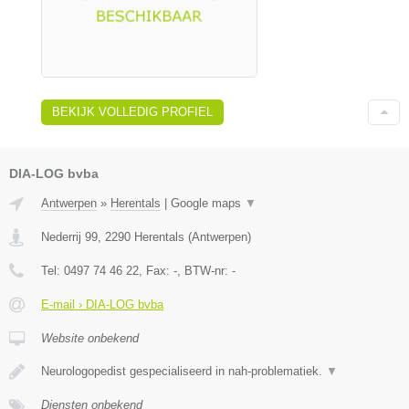
BEKIJK VOLLEDIG PROFIEL
DIA-LOG bvba
Antwerpen
»
Herentals
|
Google maps
▼
Nederrij 99
,
2290
Herentals
(
Antwerpen
)
Tel:
0497 74 46 22
, Fax:
-
, BTW-nr:
-
E-mail › DIA-LOG bvba
Website onbekend
Neurologopedist gespecialiseerd in nah-problematiek.
▼
Diensten onbekend