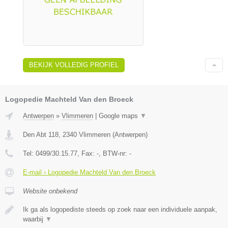
BEKIJK VOLLEDIG PROFIEL
Logopedie Machteld Van den Broeck
Antwerpen
»
Vlimmeren
|
Google maps
▼
Den Abt 118
,
2340
Vlimmeren
(
Antwerpen
)
Tel:
0499/30.15.77
, Fax:
-
, BTW-nr:
-
E-mail › Logopedie Machteld Van den Broeck
Website onbekend
Ik ga als logopediste steeds op zoek naar een individuele aanpak,
waarbij
▼