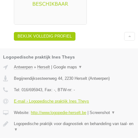
BEKIJK VOLLEDIG PROFIEL
Logopedische praktijk Ines Theys
Antwerpen
»
Herselt
|
Google maps
▼
Begijnendijksesteenweg 44
,
2230
Herselt
(
Antwerpen
)
Tel:
016/695943
, Fax:
-
, BTW-nr:
-
E-mail › Logopedische praktijk Ines Theys
Website:
http://www.logopedie-herselt.be
|
Screenshot
▼
Logopedische praktijk voor diagnostiek en behandeling van taal- en
▼