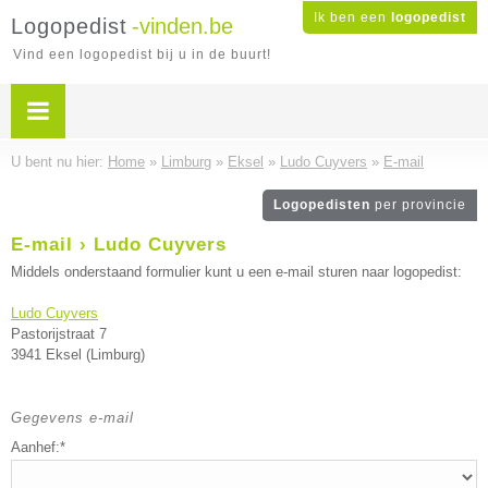
Ik ben een
logopedist
Logopedist
-vinden.be
Vind een logopedist bij u in de buurt!
U bent nu hier:
Home
»
Limburg
»
Eksel
»
Ludo Cuyvers
»
E-mail
Logopedisten
per provincie
E-mail › Ludo Cuyvers
Middels onderstaand formulier kunt u een e-mail sturen naar logopedist:
Ludo Cuyvers
Pastorijstraat 7
3941 Eksel (Limburg)
Gegevens e-mail
Aanhef:*