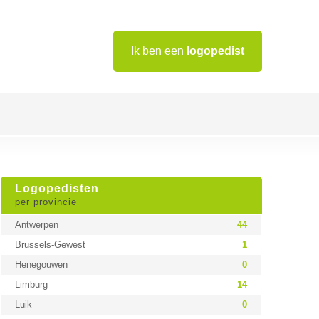
Ik ben een
logopedist
Logopedisten
per provincie
Antwerpen
44
Brussels-Gewest
1
Henegouwen
0
Limburg
14
Luik
0