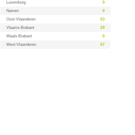
Luxemburg
0
Namen
0
Oost-Vlaanderen
63
Vlaams-Brabant
29
Waals-Brabant
0
West-Vlaanderen
67