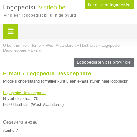
Ik ben een
logopedist
Logopedist
-vinden.be
Vind een logopedist bij u in de buurt!
U bent nu hier:
Home
»
West-Vlaanderen
»
Houthulst
»
Logopedie
Descheppere
»
E-mail
Logopedisten
per provincie
E-mail › Logopedie Descheppere
Middels onderstaand formulier kunt u een e-mail sturen naar logopedist:
Logopedie Descheppere
Nijverheidsstraat 20
8650 Houthulst (West-Vlaanderen)
Gegevens e-mail
Aanhef:*