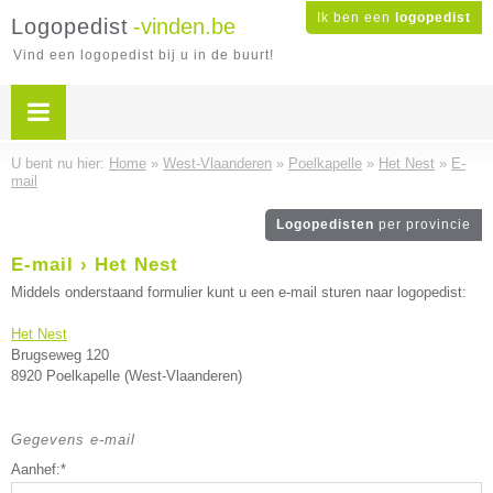
Ik ben een
logopedist
Logopedist
-vinden.be
Vind een logopedist bij u in de buurt!
U bent nu hier:
Home
»
West-Vlaanderen
»
Poelkapelle
»
Het Nest
»
E-
mail
Logopedisten
per provincie
E-mail › Het Nest
Middels onderstaand formulier kunt u een e-mail sturen naar logopedist:
Het Nest
Brugseweg 120
8920 Poelkapelle (West-Vlaanderen)
Gegevens e-mail
Aanhef:*