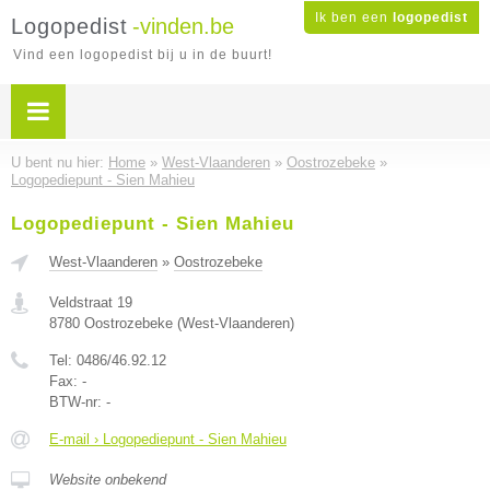
Ik ben een
logopedist
Logopedist
-vinden.be
Vind een logopedist bij u in de buurt!
U bent nu hier:
Home
»
West-Vlaanderen
»
Oostrozebeke
»
Logopediepunt - Sien Mahieu
Logopediepunt - Sien Mahieu
West-Vlaanderen
»
Oostrozebeke
Veldstraat 19
8780
Oostrozebeke
(
West-Vlaanderen
)
Tel:
0486/46.92.12
Fax:
-
BTW-nr:
-
E-mail › Logopediepunt - Sien Mahieu
Website onbekend