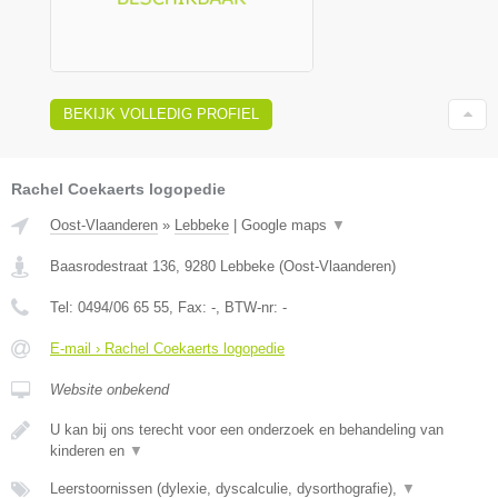
BEKIJK VOLLEDIG PROFIEL
Rachel Coekaerts logopedie
Oost-Vlaanderen
»
Lebbeke
|
Google maps
▼
Baasrodestraat 136
,
9280
Lebbeke
(
Oost-Vlaanderen
)
Tel:
0494/06 65 55
, Fax:
-
, BTW-nr:
-
E-mail › Rachel Coekaerts logopedie
Website onbekend
U kan bij ons terecht voor een onderzoek en behandeling van
kinderen en
▼
Leerstoornissen (dylexie, dyscalculie, dysorthografie),
▼