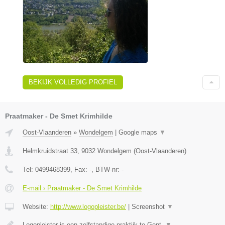
BEKIJK VOLLEDIG PROFIEL
Praatmaker - De Smet Krimhilde
Oost-Vlaanderen
»
Wondelgem
|
Google maps
▼
Helmkruidstraat 33
,
9032
Wondelgem
(
Oost-Vlaanderen
)
Tel:
0499468399
, Fax:
-
, BTW-nr:
-
E-mail › Praatmaker - De Smet Krimhilde
Website:
http://www.logopleister.be/
|
Screenshot
▼
Logopleister is een zelfstandige praktijk te Gent.
▼