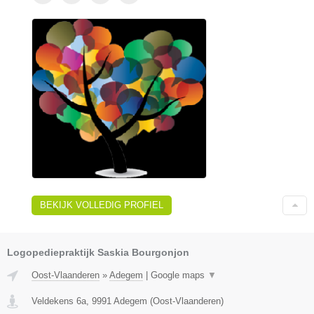
BEKIJK VOLLEDIG PROFIEL
Logopediepraktijk Saskia Bourgonjon
Oost-Vlaanderen
»
Adegem
|
Google maps
▼
Veldekens 6a
,
9991
Adegem
(
Oost-Vlaanderen
)