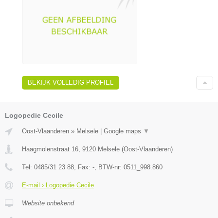
BEKIJK VOLLEDIG PROFIEL
Logopedie Cecile
Oost-Vlaanderen
»
Melsele
|
Google maps
▼
Haagmolenstraat 16
,
9120
Melsele
(
Oost-Vlaanderen
)
Tel:
0485/31 23 88
, Fax:
-
, BTW-nr:
0511_998.860
E-mail › Logopedie Cecile
Website onbekend