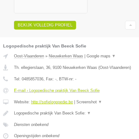
BEKIJK VOLLEDIG PROFIEL
Logopedische praktijk Van Beeck Sofie
Oost-Vlaanderen
»
Nieuwkerken Waas
|
Google maps
▼
Th. ellegierslaan, 36
,
9100
Nieuwkerken Waas
(
Oost-Vlaanderen
)
Tel:
0485857036
, Fax:
-
, BTW-nr:
-
E-mail › Logopedische praktijk Van Beeck Sofie
Website:
http://sofielogopedie.be
|
Screenshot
▼
Logopedische praktijk Van Beeck Sofie:
▼
Diensten onbekend
Openingstijden onbekend