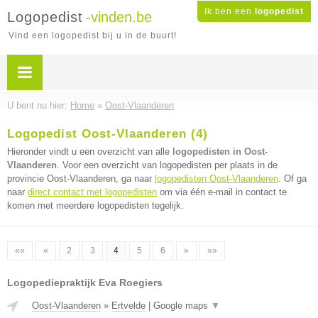
Ik ben een
logopedist
Logopedist
-vinden.be
Vind een logopedist bij u in de buurt!
U bent nu hier:
Home
»
Oost-Vlaanderen
Logopedist Oost-Vlaanderen (4)
Hieronder vindt u een overzicht van alle
logopedisten in Oost-
Vlaanderen
. Voor een overzicht van logopedisten per plaats in de
provincie Oost-Vlaanderen, ga naar
logopedisten Oost-Vlaanderen
. Of ga
naar
direct contact met logopedisten
om via één e-mail in contact te
komen met meerdere logopedisten tegelijk.
««
«
2
3
4
5
6
»
»»
Logopediepraktijk Eva Roegiers
Oost-Vlaanderen
»
Ertvelde
|
Google maps
▼