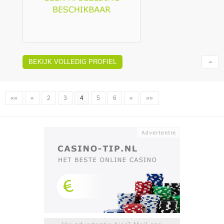
BEKIJK VOLLEDIG PROFIEL
««
«
2
3
4
5
6
»
»»