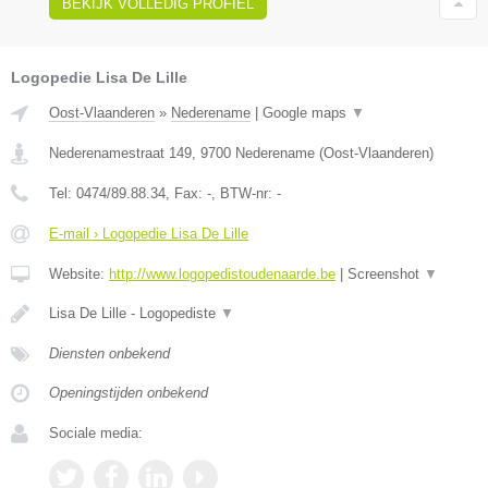
BEKIJK VOLLEDIG PROFIEL
Logopedie Lisa De Lille
Oost-Vlaanderen
»
Nederename
|
Google maps
▼
Nederenamestraat 149
,
9700
Nederename
(
Oost-Vlaanderen
)
Tel:
0474/89.88.34
, Fax:
-
, BTW-nr:
-
E-mail › Logopedie Lisa De Lille
Website:
http://www.logopedistoudenaarde.be
|
Screenshot
▼
Lisa De Lille - Logopediste
▼
Diensten onbekend
Openingstijden onbekend
Sociale media: