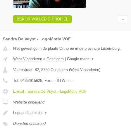
BEKIJK VOLLEDIG PROFIEL
Sandra De Vuyst - LogoMotiv VOF
Niet gevestigd in de plaats Ortho en in de provincie Luxemburg.
West-Vlaanderen
»
Oeselgem
|
Google maps
▼
Vaerestraat, 82
,
8720
Oeselgem
(
West-Vlaanderen
)
Tel:
0485/915625
, Fax:
-
, BTW-nr:
-
E-mail › Sandra De Vuyst - LogoMotiv VOF
Website onbekend
Logopediepraktijk
▼
Diensten onbekend