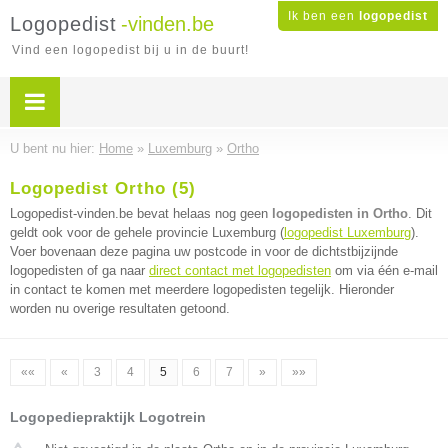
Ik ben een
logopedist
Logopedist
-vinden.be
Vind een logopedist bij u in de buurt!
U bent nu hier:
Home
»
Luxemburg
»
Ortho
Logopedist Ortho (5)
Logopedist-vinden.be bevat helaas nog geen
logopedisten in Ortho
. Dit
geldt ook voor de gehele provincie Luxemburg (
logopedist Luxemburg
).
Voer bovenaan deze pagina uw postcode in voor de dichtstbijzijnde
logopedisten of ga naar
direct contact met logopedisten
om via één e-mail
in contact te komen met meerdere logopedisten tegelijk. Hieronder
worden nu overige resultaten getoond.
««
«
3
4
5
6
7
»
»»
Logopediepraktijk Logotrein