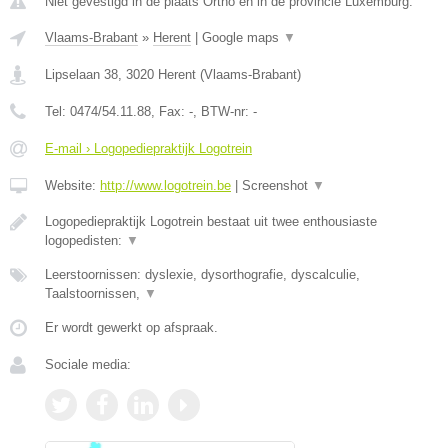
Niet gevestigd in de plaats Ortho en in de provincie Luxemburg.
Vlaams-Brabant
»
Herent
|
Google maps
▼
Lipselaan 38
,
3020
Herent
(
Vlaams-Brabant
)
Tel:
0474/54.11.88
, Fax:
-
, BTW-nr:
-
E-mail › Logopediepraktijk Logotrein
Website:
http://www.logotrein.be
|
Screenshot
▼
Logopediepraktijk Logotrein bestaat uit twee enthousiaste
logopedisten:
▼
Leerstoornissen: dyslexie, dysorthografie, dyscalculie,
Taalstoornissen,
▼
Er wordt gewerkt op afspraak.
Sociale media: