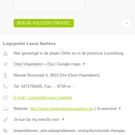
BEKIJK VOLLEDIG PROFIEL
Logopedie Laura Saelens
Niet gevestigd in de plaats Ortho en in de provincie Luxemburg.
Oost-Vlaanderen
»
Eke
|
Google maps
▼
Nieuwe Bosstraat 6
,
9810
Eke
(
Oost-Vlaanderen
)
Tel:
0472756465
, Fax:
-
, BTW-nr:
-
E-mail › Logopedie Laura Saelens
Website:
http://www.logopedielaurasaelens.be
|
Screenshot
▼
Je kan bij mij terecht voor:
▼
leerproblemen, articulatieproblemen, oromyofunctionele therapie,