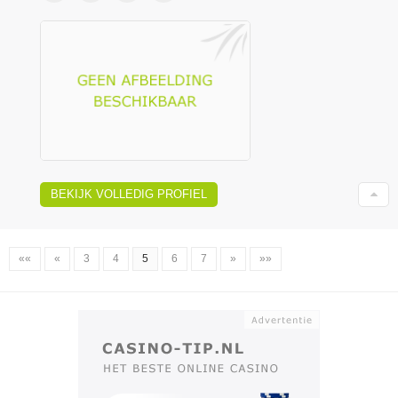
BEKIJK VOLLEDIG PROFIEL
««
«
3
4
5
6
7
»
»»