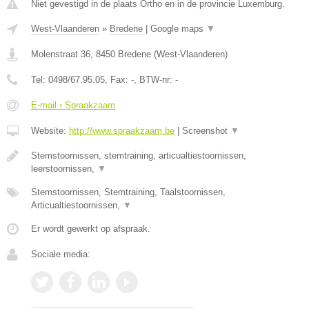
Niet gevestigd in de plaats Ortho en in de provincie Luxemburg.
West-Vlaanderen
»
Bredene
|
Google maps
▼
Molenstraat 36
,
8450
Bredene
(
West-Vlaanderen
)
Tel:
0498/67.95.05
, Fax:
-
, BTW-nr:
-
E-mail › Spraakzaam
Website:
http://www.spraakzaam.be
|
Screenshot
▼
Stemstoornissen, stemtraining, articualtiestoornissen,
leerstoornissen,
▼
Stemstoornissen, Stemtraining, Taalstoornissen,
Articualtiestoornissen,
▼
Er wordt gewerkt op afspraak.
Sociale media: