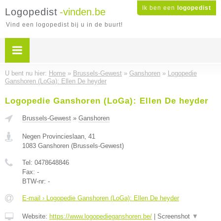
Ik ben een
logopedist
Logopedist
-vinden.be
Vind een logopedist bij u in de buurt!
U bent nu hier:
Home
»
Brussels-Gewest
»
Ganshoren
»
Logopedie
Ganshoren (LoGa): Ellen De heyder
Logopedie Ganshoren (LoGa): Ellen De heyder
Brussels-Gewest
»
Ganshoren
Negen Provincieslaan, 41
1083
Ganshoren
(
Brussels-Gewest
)
Tel:
0478648846
Fax:
-
BTW-nr:
-
E-mail › Logopedie Ganshoren (LoGa): Ellen De heyder
Website:
https://www.logopedieganshoren.be/
|
Screenshot
▼