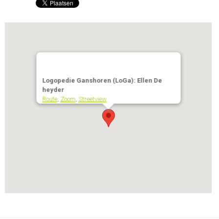
Logopedie Ganshoren (LoGa): Ellen De
heyder
Route
,
Zoom
,
Streetview