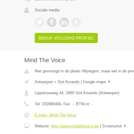
Sociale media:
BEKIJK VOLLEDIG PROFIEL
Mind The Voice
Niet gevestigd in de plaats Wijnegem, maar wel in de pro
Antwerpen
»
Sint Amands
|
Google maps
▼
Lippeloseweg 44
,
2890
Sint Amands
(
Antwerpen
)
Tel:
032980494
, Fax:
-
, BTW-nr:
-
E-mail › Mind The Voice
Website:
http://www.mindthevoice.be
|
Screenshot
▼