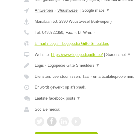
Antwerpen
»
Wuustwezel
|
Google maps
▼
Marialaan 63
,
2990
Wuustwezel
(
Antwerpen
)
Tel:
0493722350
, Fax:
-
, BTW-nr:
-
E-mail › Logis - Logopedie Gitte Smeulders
Website:
https://www.logopediegitte.be/
|
Screenshot
▼
Logis - Logopedie Gitte Smeulders
▼
Diensten: Leerstoornissen, Taal - en articulatieprobleme
Er wordt gewerkt op afspraak.
Laatste facebook posts
▼
Sociale media: