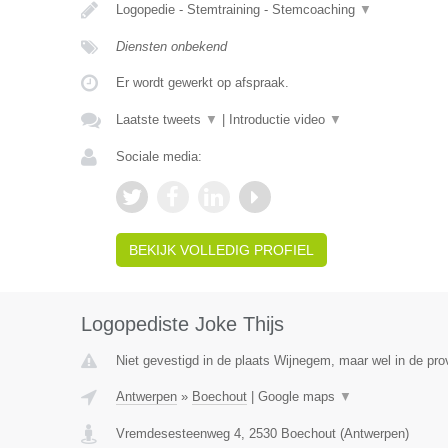
Logopedie - Stemtraining - Stemcoaching
▼
Diensten onbekend
Er wordt gewerkt op afspraak.
Laatste tweets
▼
|
Introductie video
▼
Sociale media:
BEKIJK VOLLEDIG PROFIEL
Logopediste Joke Thijs
Niet gevestigd in de plaats Wijnegem, maar wel in de pro
Antwerpen
»
Boechout
|
Google maps
▼
Vremdesesteenweg 4
,
2530
Boechout
(
Antwerpen
)