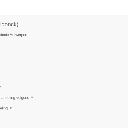
ldonck)
vincie Antwerpen.
▼
handeling volgens
▼
deling
▼