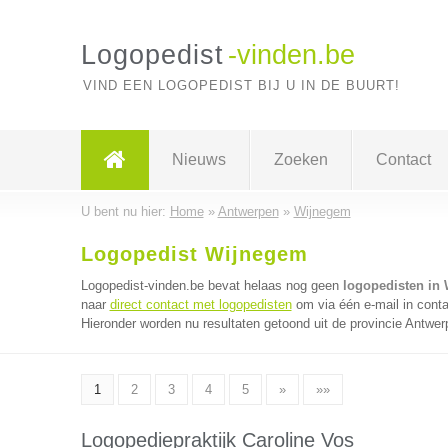
Logopedist
-vinden.be
VIND EEN LOGOPEDIST BIJ U IN DE BUURT!
Nieuws
Zoeken
Contact
U bent nu hier:
Home
»
Antwerpen
»
Wijnegem
Logopedist Wijnegem
Logopedist-vinden.be bevat helaas nog geen
logopedisten in
naar
direct contact met logopedisten
om via één e-mail in conta
Hieronder worden nu resultaten getoond uit de provincie Antwer
1
2
3
4
5
»
»»
Logopediepraktijk Caroline Vos