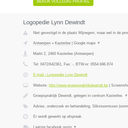
BEKIJK VOLLEDIG PROFIEL
Logopedie Lynn Dewindt
Niet gevestigd in de plaats Wijnegem, maar wel in de pro
Antwerpen
»
Kasterlee
|
Google maps
▼
Markt 2
,
2460
Kasterlee
(
Antwerpen
)
Tel:
0472/642361
, Fax:
-
, BTW-nr:
0554.696.874
E-mail › Logopedie Lynn Dewindt
Website:
http://www.groepspraktijkdewindt.be
|
Screensh
Groepspraktijk Dewindt, gelegen in centrum Kasterlee.
▼
Advies, onderzoek en behandeling, Slikstoornissen (oro
Er wordt gewerkt op afspraak.
Laatste facebook posts
▼