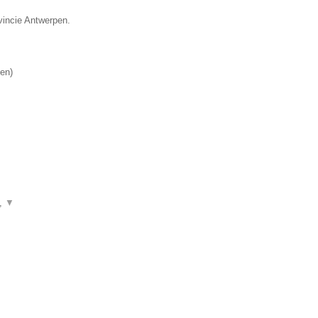
vincie Antwerpen.
en
)
n,
▼