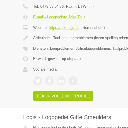
Tel:
0479 39 54 76
, Fax:
-
, BTW-nr:
-
E-mail › Logopediste Joke Thijs
Website:
https://jokethijs.be
|
Screenshot
▼
Articulatie - Taal - en Leerproblemen (lezen-spelling-reke
Diensten: Leerproblemen, Articulatieproblemen, Taalprob
Er wordt gewerkt op afspraak.
Sociale media:
BEKIJK VOLLEDIG PROFIEL
Logis - Logopedie Gitte Smeulders
Niet gevestigd in de plaats Wijnegem, maar wel in de pro