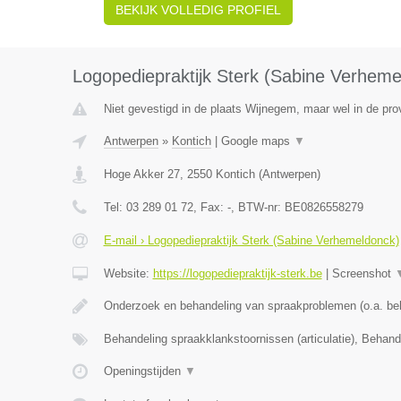
BEKIJK VOLLEDIG PROFIEL
Logopediepraktijk Sterk (Sabine Verheme
Niet gevestigd in de plaats Wijnegem, maar wel in de pro
Antwerpen
»
Kontich
|
Google maps
▼
Hoge Akker 27
,
2550
Kontich
(
Antwerpen
)
Tel:
03 289 01 72
, Fax:
-
, BTW-nr:
BE0826558279
E-mail › Logopediepraktijk Sterk (Sabine Verhemeldonck)
Website:
https://logopediepraktijk-sterk.be
|
Screenshot
Onderzoek en behandeling van spraakproblemen (o.a. be
Behandeling spraakklankstoornissen (articulatie), Behan
Openingstijden
▼