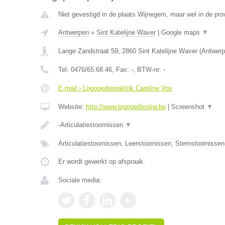
Niet gevestigd in de plaats Wijnegem, maar wel in de pro
Antwerpen
»
Sint Katelijne Waver
|
Google maps
▼
Lange Zandstraat 59
,
2860
Sint Katelijne Waver
(
Antwerp
Tel:
0476/65.68.46
, Fax:
-
, BTW-nr:
-
E-mail › Logopediepraktijk Caroline Vos
Website:
http://www.logopedieskw.be
|
Screenshot
▼
-Articulatiestoornissen
▼
Articulatiestoornissen, Leerstoornissen, Stemstoornisse
Er wordt gewerkt op afspraak.
Sociale media: