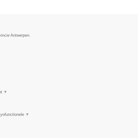
vincie Antwerpen.
ot
▼
myofunctionele
▼