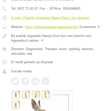
Tel:
0472 71 92 07
, Fax:
-
, BTW-nr:
0561846863
E-mail › Praktijk Logopedie Haasje-Over / Iris Janssen
Website:
https://www.logopedie-haasjeover.be
|
Screenshot
▼
Bij praktijk logopedie Haasje-Over kan men terecht voor
logopedisch advies,
▼
Diensten: Diagnostiek, Therapie: lezen, spelling, rekenen,
articulatie, taal
Er wordt gewerkt op afspraak.
Sociale media: