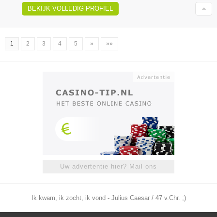
BEKIJK VOLLEDIG PROFIEL
1
2
3
4
5
»
»»
Uw advertentie hier? Mail ons
Ik kwam, ik zocht, ik vond - Julius Caesar / 47 v.Chr. ;)