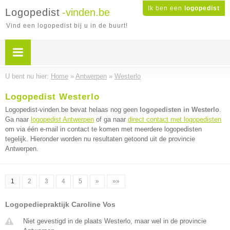
Ik ben een
logopedist
Logopedist
-vinden.be
Vind een logopedist bij u in de buurt!
U bent nu hier:
Home
»
Antwerpen
»
Westerlo
Logopedist Westerlo
Logopedist-vinden.be bevat helaas nog geen
logopedisten in Westerlo
.
Ga naar
logopedist Antwerpen
of ga naar
direct contact met logopedisten
om via één e-mail in contact te komen met meerdere logopedisten
tegelijk. Hieronder worden nu resultaten getoond uit de provincie
Antwerpen.
1
2
3
4
5
»
»»
Logopediepraktijk Caroline Vos
Niet gevestigd in de plaats Westerlo, maar wel in de provincie