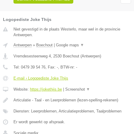
Logopediste Joke Thijs
Niet gevestigd in de plaats Westerlo, maar wel in de provincie
Antwerpen.
Antwerpen
»
Boechout
|
Google maps
▼
Vremdesesteenweg 4
,
2530
Boechout
(
Antwerpen
)
Tel:
0479 39 54 76
, Fax:
-
, BTW-nr:
-
E-mail › Logopediste Joke Thijs
Website:
https://jokethijs.be
|
Screenshot
▼
Articulatie - Taal - en Leerproblemen (lezen-spelling-rekenen)
Diensten: Leerproblemen, Articulatieproblemen, Taalproblemen
Er wordt gewerkt op afspraak.
Sociale media: