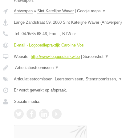
Antwerpen.
Antwerpen
»
Sint Katelijne Waver
|
Google maps
▼
Lange Zandstraat 59
,
2860
Sint Katelijne Waver
(
Antwerpen
)
Tel:
0476/65.68.46
, Fax:
-
, BTW-nr:
-
E-mail › Logopediepraktijk Caroline Vos
Website:
http://www.logopedieskw.be
|
Screenshot
▼
-Articulatiestoornissen
▼
Articulatiestoornissen, Leerstoornissen, Stemstoornissen,
▼
Er wordt gewerkt op afspraak.
Sociale media: