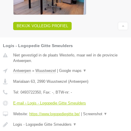
BEKIJK VOLLEDIG PROFIEL
Logis - Logopedie Gitte Smeulders
Niet gevestigd in de plaats Westerlo, maar wel in de provincie
Antwerpen.
Antwerpen
»
Wuustwezel
|
Google maps
▼
Marialaan 63
,
2990
Wuustwezel
(
Antwerpen
)
Tel:
0493722350
, Fax:
-
, BTW-nr:
-
E-mail › Logis - Logopedie Gitte Smeulders
Website:
https://www.logopediegitte.be/
|
Screenshot
▼
Logis - Logopedie Gitte Smeulders
▼