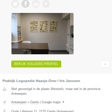
BEKIJK VOLLEDIG PROFIEL
Praktijk Logopedie Haasje-Over / Iris Janssen
Niet gevestigd in de plaats Westerlo, maar wel in de provincie
Antwerpen.
Antwerpen
»
Gierle
|
Google maps
▼
Oude Lillebaan 11
,
2275
Gierle
(
Antwerpen
)