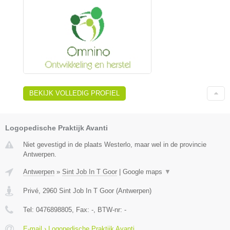
BEKIJK VOLLEDIG PROFIEL
Logopedische Praktijk Avanti
Niet gevestigd in de plaats Westerlo, maar wel in de provincie
Antwerpen.
Antwerpen
»
Sint Job In T Goor
|
Google maps
▼
Privé
,
2960
Sint Job In T Goor
(
Antwerpen
)
Tel:
0476898805
, Fax:
-
, BTW-nr:
-
E-mail › Logopedische Praktijk Avanti