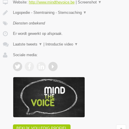
Website:
http://www.mindthevoice.be
|
Screenshot
▼
Logopedie - Stemtraining - Stemcoaching
▼
Diensten onbekend
Er wordt gewerkt op afspraak.
Laatste tweets
▼
|
Introductie video
▼
Sociale media:
BEKIJK VOLLEDIG PROFIEL